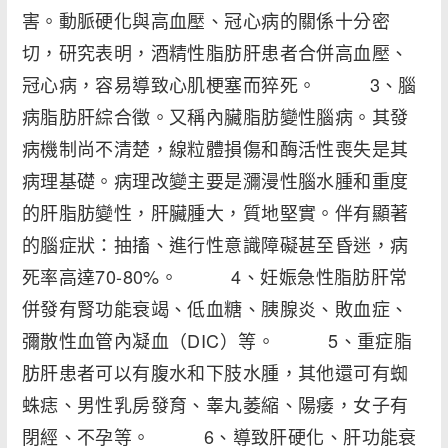
害。動脈硬化與高血壓、冠心病的關係十分密
切，研究表明，酒精性脂肪肝患者合併高血壓、
冠心病，容易導致心肌梗塞而猝死。 3、腦
病脂肪肝綜合徵。又稱內臟脂肪變性腦病。其發
病機制尚不清楚，線粒體損傷和酶活性喪失是其
病理基礎。病理改變主要是瀰漫性腦水腫和重度
的肝脂肪變性，肝臟腫大，質地堅實。伴有顯著
的腦症狀：抽搐、進行性意識障礙甚至昏迷，病
死率高達70-80%。 4、妊娠急性脂肪肝常
併發有腎功能衰竭、低血糖、胰腺炎、敗血症、
彌散性血管內凝血（DIC）等。 5、重症脂
肪肝患者可以有腹水和下肢水腫，其他還可有蜘
蛛痣、男性乳房發育、睾丸萎縮、陽痿，女子有
閉經、不孕等。 6、導致肝硬化、肝功能衰