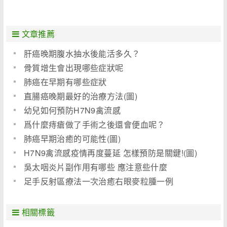
文章推薦
肝癌晚期腹水抽水後能活多久？
骨質增生會出現哪些症狀呢
肺癌在早期有哪些症狀
直腸癌晚期最好的治療方法(圖)
幼兒如何預防H7N9禽流感
爲什麼痔瘡做了手術之後還會便血呢？
肺癌早期治癒的可能性(圖)
H7N9禽流感疫情再度蔓延 怎樣預防是關鍵!(圖)
吳太咽炎片副作用有哪些 應注意些什麼
足手反射區療法一次治癒右眼麥粒腫一例
相關標籤