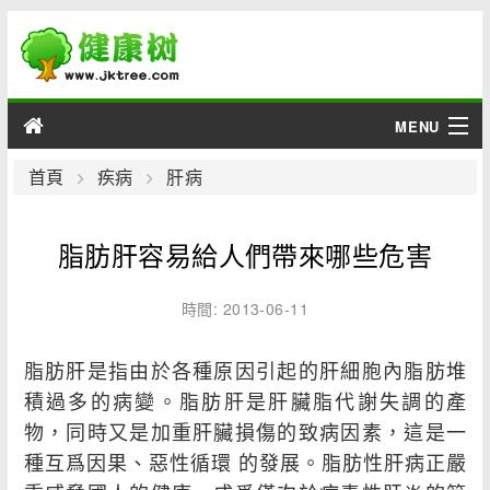
MENU
男性
首頁
疾病
肝病
女性
脂肪肝容易給人們帶來哪些危害
育兒
時間: 2013-06-11
老人
脂肪肝是指由於各種原因引起的肝細胞內脂肪堆
綜合
積過多的病變。脂肪肝是肝臟脂代謝失調的產
物，同時又是加重肝臟損傷的致病因素，這是一
疾病
種互爲因果、惡性循環 的發展。脂肪性肝病正嚴