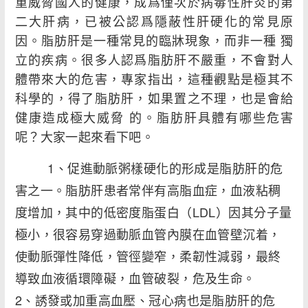
重威脅國人的健康，成爲僅次於病毒性肝炎的第
二大肝病，已被公認爲隱蔽性肝硬化的常見原
因。脂肪肝是一種常見的臨牀現象，而非一種 獨
立的疾病。很多人認爲脂肪肝不嚴重，不會對人
體帶來大的危害，專家指出，這種觀點是極其不
科學的，得了脂肪肝，如果置之不理，也是會給
健康造成極大威脅 的。脂肪肝具體有哪些危害
呢？大家一起來看下吧。
1、促進動脈粥樣硬化的形成是脂肪肝的危
害之一。脂肪肝患者常伴有高脂血症，血液粘稠
度增加，其中的低密度脂蛋白（LDL）因其分子量
極小，很容易穿過動脈血管內膜在血管壁沉着，
使動脈彈性降低，管徑變窄，柔韌性減弱，最終
導致血液循環障礙，血管破裂，危及生命。
2、誘發或加重高血壓、冠心病也是脂肪肝的危