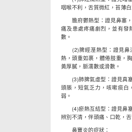
咽喉不利，舌質微紅，苔薄白
膽府鬱熱型：證見鼻塞，鼻
痛及患處疼痛劇烈，並有發
數。
(2)脾經溼熱型：證見鼻
熱，頭重如裹，體倦肢重，
黃厚膩，脈濡數或滑數。
(3)肺脾氣虛型：證見真
頭脹，短氣乏力，咳嗽痰白
弱。
(4)瘀熱互結型：證見鼻
辨別不清，伴頭痛、口乾，舌
鼻竇炎的症狀：