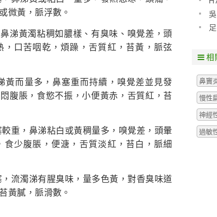
H
或微黃，脈浮數。
預防
吳
些什
足
涕黃濁粘稠如膿樣、有臭味、嗅覺差，頭
粒腫
熱，口苦咽乾，煩躁，舌質紅，苔黃，脈弦
相
涕黃而量多，鼻塞重而持續，嗅覺差並見發
鼻竇
胸悶腹脹，食慾不振，小便黃赤，舌質紅，苔
慢性
神經
塞較重，鼻涕粘白或黃稠量多，嗅覺差，頭暈
過敏
，食少腹脹，便溏，舌質淡紅，苔白，脈細
塞，流濁涕有腥臭味，量多色黃，對香臭味道
苔黃膩，脈滑數。