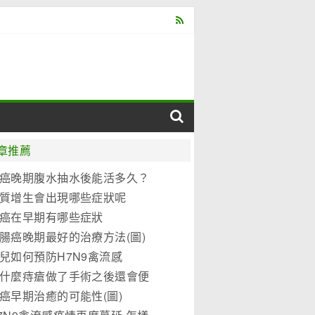
章推薦
癌晚期腹水抽水後能活多久？
質增生會出現哪些症狀呢
癌在早期有哪些症狀
腸癌晚期最好的治療方法(圖)
兒如何預防H7N9禽流感
什麼痔瘡做了手術之後還會便
？
癌早期治癒的可能性(圖)