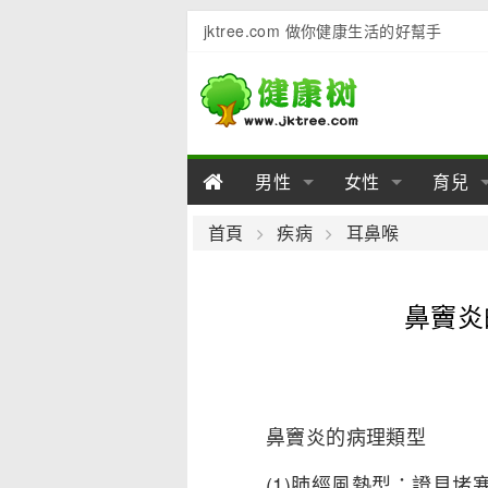
jktree.com 做你健康生活的好幫手
男性
女性
育兒
男性陽痿
女性乳房
男性早泄
準備懷
女性
男
首頁
疾病
耳鼻喉
男性不育
女性子宮
男性心理
女性
產後
男
鼻竇炎
男性飲食
女性飲食
男性用品
幼兒
女性
男
鼻竇炎的病理類型
(1)肺經風熱型：證見堵