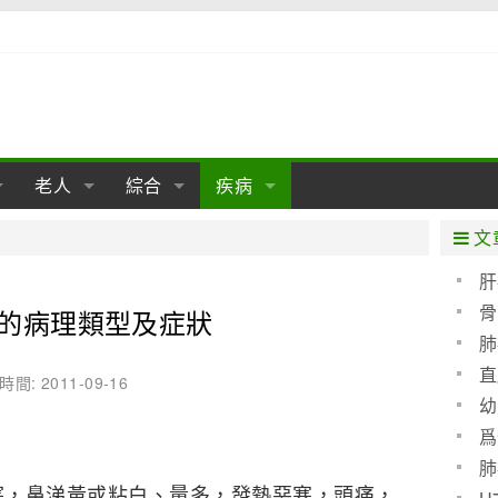
老人
綜合
疾病
孕
陰道
性包皮
老人保健
女性卵巢
懷孕
老人生活
兩性
分娩
糖尿病
老人飲食
減肥
癌症
美容
肝病
文
經期
性保養
老人心理
新生兒期
女性護理
老人疾病
整形
嬰兒期
胃病
老人健身
瑜伽
腎病
健身
泌尿科
肝
骨
的病理類型及症狀
期
生理
性疾病
老人用品
學前期
女性疾病
亞健康
老人護理
母嬰用品
肛腸科
急救自救
精神病
骨科
肺
耳鼻喉
腦病
心血管
直
時間: 2011-09-16
幼
皮膚病
眼科
口腔科
爲
血呢
內科
肺
塞，鼻涕黃或粘白、量多，發熱惡寒，頭痛，