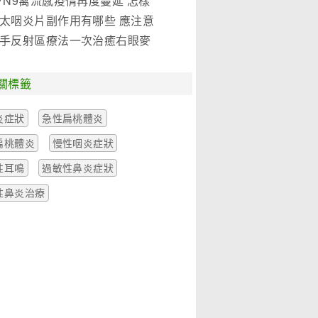
7N9禽流感疫情再度蔓延 怎樣
是關鍵!(圖)
太咽炎片副作用有哪些 應注意
麼
手反射區療法一次治癒右眼麥
一例
關標籤
炎症狀
急性扁桃體炎
扁桃體炎
慢性咽炎症狀
性耳鳴
過敏性鼻炎症狀
性鼻炎治療