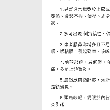
1.鼻竇炎常繼發於上感或
發熱、食慾不振、便祕、周
狀。
2.多可出現-側持續性、
3.患者膿鼻涕增多且不易
咽、喉粘膜，引起發庫、咳嗽
4.前額部疼，晨起輕，午
痛，多是上頜竇炎。
5.晨起感前額部疼，漸浙
是額竇炎。
6.頭痛較輕，侷限於內眥
炎引起。