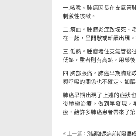
一.咳嗽。肺癌因長在支氣管
刺激性咳嗽。
二.痰血。腫瘤炎症致壞死、
在一起，呈間歇或斷續出現。
三.低熱。腫瘤堵住支氣管後
低熱，重者則有高熱，用藥後
四.胸部脹痛。肺癌早期胸痛
與呼吸的關係也不確定。如脹
肺癌早期出現了上述的症狀
後積極治療。做到早發現，
療，給許多肺癌患者帶來了第
上一篇：
別讓糖尿病前期發展