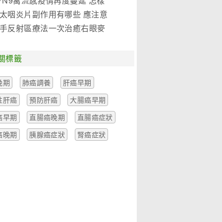
7N9禽流感疫情再度蔓延 怎樣
是關鍵!(圖)
太咽炎片副作用有哪些 應注意
麼
手反射區療法一次治癒右眼麥
一例
關標籤
晚期
肺癌調養
肝癌早期
性肝癌
預防肝癌
大腸癌早期
癌早期
直腸癌晚期
直腸癌症狀
癌晚期
胰腺癌症狀
腎癌症狀