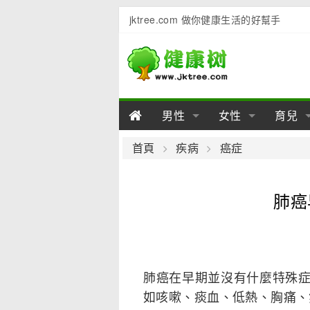
jktree.com 做你健康生活的好幫手
男性
女性
育兒
男性陽痿
女性乳房
男性早泄
準備懷
女性
男
首頁
疾病
癌症
男性不育
女性子宮
男性心理
女性
產後
男
肺癌
男性飲食
女性飲食
男性用品
幼兒
女性
男
肺癌在早期並沒有什麼特殊
如咳嗽、痰血、低熱、胸痛、