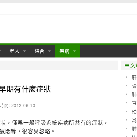
老人
綜合
疾病
孕
陰道
性包皮
老人保健
女性卵巢
懷孕
老人生活
兩性
分娩
糖尿病
老人飲食
減肥
癌症
美容
肝病
文
經期
性保養
老人心理
新生兒期
女性護理
老人疾病
整形
嬰兒期
胃病
老人健身
瑜伽
腎病
健身
泌尿科
肝
骨
早期有什麼症狀
期
生理
性疾病
老人用品
學前期
女性疾病
亞健康
老人護理
母嬰用品
肛腸科
急救自救
精神病
骨科
肺
耳鼻喉
腦病
心血管
直
時間: 2012-06-10
幼
皮膚病
眼科
口腔科
爲
症狀，僅爲一般呼吸系統疾病所共有的症狀，
血呢
內科
肺
氣悶等，很容易忽略。