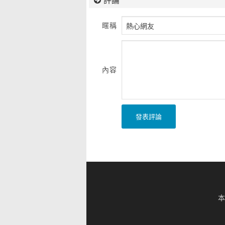
暱稱
內容
發表評論