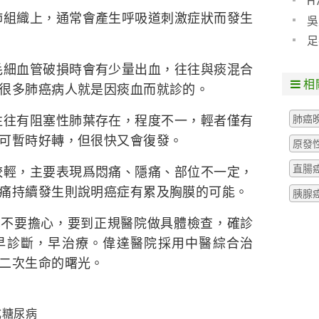
H
肺組織上，通常會產生呼吸道刺激症狀而發生
預防
吳
些什
足
粒腫
毛細血管破損時會有少量出血，往往與痰混合
相
很多肺癌病人就是因痰血而就診的。
往往有阻塞性肺葉存在，程度不一，輕者僅有
肺癌
可暫時好轉，但很快又會復發。
原發
直腸
較輕，主要表現爲悶痛、隱痛、部位不一定，
痛持續發生則說明癌症有累及胸膜的可能。
胰腺
也不要擔心，要到正規醫院做具體檢查，確診
早診斷，早治療。偉達醫院採用中醫綜合治
二次生命的曙光。
成糖尿病