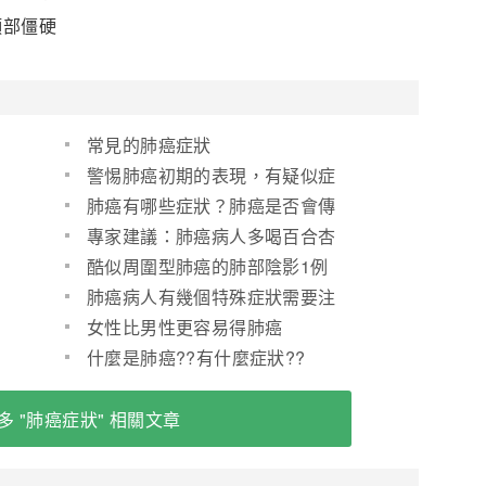
頸部僵硬
常見的肺癌症狀
警惕肺癌初期的表現，有疑似症
狀的儘快檢查！
肺癌有哪些症狀？肺癌是否會傳
染或遺傳？
專家建議：肺癌病人多喝百合杏
仁粥
酷似周圍型肺癌的肺部陰影1例
周圍型肺癌早期症狀
肺癌病人有幾個特殊症狀需要注
意:
女性比男性更容易得肺癌
什麼是肺癌??有什麼症狀??
多 "肺癌症狀" 相關文章