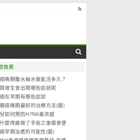
章推薦
癌晚期腹水抽水後能活多久？
質增生會出現哪些症狀呢
癌在早期有哪些症狀
腸癌晚期最好的治療方法(圖)
兒如何預防H7N9禽流感
什麼痔瘡做了手術之後還會便
？
癌早期治癒的可能性(圖)