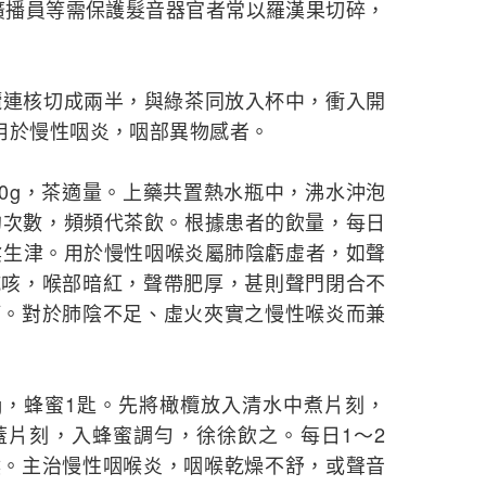
廣播員等需保護髮音器官者常以羅漢果切碎，
欖連核切成兩半，與綠茶同放入杯中，衝入開
用於慢性咽炎，咽部異物感者。
30g，茶適量。上藥共置熱水瓶中，沸水沖泡
拘次數，頻頻代茶飲。根據患者的飲量，每日
陰生津。用於慢性咽喉炎屬肺陰虧虛者，如聲
乾咳，喉部暗紅，聲帶肥厚，甚則聲門閉合不
等。對於肺陰不足、虛火夾實之慢性喉炎而兼
3g，蜂蜜1匙。先將橄欖放入清水中煮片刻，
蓋片刻，入蜂蜜調勻，徐徐飲之。每日1～2
喉。主治慢性咽喉炎，咽喉乾燥不舒，或聲音