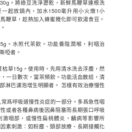
蜂蜜30g。將綠豆洗淨瀝乾，新鮮馬鞭草連根洗
一起放鍋內，加水1500毫升用小火燉1小
去馬鞭草，趁熱加入蜂蜜攪化即可飲湯食豆。
日。
斛15g。水煎代茶飲。功能養陰潤喉，利咽治
嘶啞者。
，夏枯草15g。使用時，先用清水洗去浮塵，然
汁，一日數次，當茶頻飲。功能活血散結，清
部淋巴濾泡增生明顯者。 怎樣有效治療慢性
,常爲呼吸道慢性炎症的一部分。多爲急性咽
慢性或者各種鼻病後因鼻阻塞而長期張口呼吸
刺激咽部，或慢性扁桃體炎，齲病等影響所
學因素刺激：如粉塵、頸部放療、長期接觸化