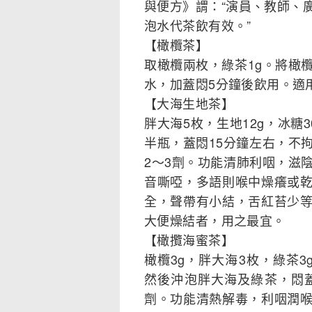
與便方》謂：“演員、教師、
泡水代茶飲有效。”
【橄欖茶】
取橄欖兩枚，綠茶1g。將橄
水，加蓋悶5分鐘後飲用。適
【大海生地茶】
胖大海5枚，生地12g，冰糖
半瓶，蓋悶15分鐘左右，不
2～3劑。功能清肺利咽，滋
音嘶啞，多語則喉中燥癢或
全，聲帶有小結，舌紅苔少
大便燥結者，用之最宜。
【橄攬海蜜茶】
橄欖3g，胖大海3枚，綠茶
然後沖泡胖大海及綠茶，悶
劑。功能清熱解毒，利咽潤