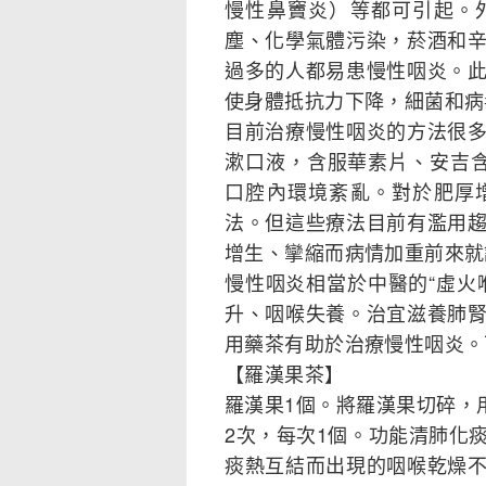
慢性鼻竇炎）等都可引起。
塵、化學氣體污染，菸酒和
過多的人都易患慢性咽炎。
使身體抵抗力下降，細菌和病
目前治療慢性咽炎的方法很
漱口液，含服華素片、安吉
口腔內環境紊亂。對於肥厚
法。但這些療法目前有濫用
增生、攣縮而病情加重前來就
慢性咽炎相當於中醫的“虛火
升、咽喉失養。治宜滋養肺
用藥茶有助於治療慢性咽炎。
【羅漢果茶】
羅漢果1個。將羅漢果切碎，
2次，每次1個。功能清肺化
痰熱互結而出現的咽喉乾燥