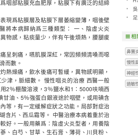
H
現爲咽部粘膜充血肥厚，粘膜下有廣泛的結締
預防
吳
些什
足
要表現爲粘膜層及粘膜下層萎縮變薄，咽後壁
粒腫
中醫將本病歸納爲三種類型： 一、陰虛火炎
相
有異物感，粘痰量少，伴有午後煩熱，腰腿痠
鼻竇
，痛呈刺痛，嚥肌膜深紅，常因頻頻清嗓而噁
慢性
滑而數。
，灼熱燥痛，飲水後痛可暫緩，異物感明顯，
神經
少津，脈細數。 慢性咽炎的治療 西醫一般
過敏
2％棚酸溶液，3％鹽水和1：5000呋喃西
碘甘油、5％強蛋白銀液途於咽壁，或用碘含
腔內等，有一定緩解症狀之功能。局部對症治
瑚含片、西瓜霜等。 中醫治療本病着重於治
效較好。一般用藥爲：陰虛火炎型者，用養陰
玄蔘、白芍、甘草、生石膏、薄荷、川貝粉、