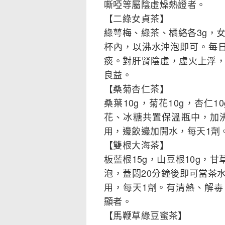
嘶啞等屬陰虛燥熱證者。
【二綠女貞茶】
綠萼梅、綠茶、橘絡各3g，
杯內，以沸水沖泡即可。每
痰。對肝腎陰虛，虛火上浮
良益。
【桑菊杏仁茶】
桑葉10g，菊花10g，杏仁
花、冰糖共置保溫瓶中，加
用，邊飲邊加開水，每天1劑
【雙根大海茶】
板藍根15g，山豆根10g，
泡，蓋悶20分鐘後即可當茶
用，每天1劑。有清熱、解
顯者。
【馬鞭草綠豆蜜茶】