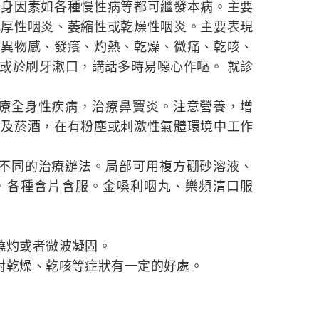
全身因素如各種慢性病等都可繼發本病。主要
肥厚性咽炎、萎縮性或乾燥性咽炎。主要表現
如異物感、發癢、灼熱、乾燥、微痛、乾咳、
或於刷牙漱口，講話多時易噁心作嘔。 就診
治療全身性疾病，治療鼻竇炎。注意營養，增
物及菸酒，在有粉塵或刺激性氣體環境中工作
取不同的治療辦法。局部可用複方硼砂溶液、
，各種含片含服。金嗓利咽丸、樂頻清口服
燒灼或者微波凝固。
對乾燥、乾咳等症狀有一定的好處。