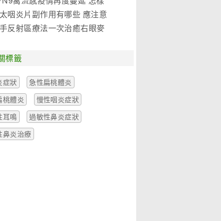
7N9禽流感疫情再度蔓延 怎樣
是關鍵!(圖)
太咽炎片副作用有哪些 應注意
麼
手反射區療法一次治癒右眼麥
一例
關標籤
炎症狀
急性扁桃體炎
扁桃體炎
慢性咽炎症狀
性耳鳴
過敏性鼻炎症狀
性鼻炎治療