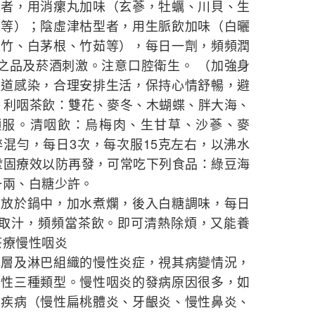
型者，用消瘰丸加味（玄蔘，牡蠣、川貝、生
藻等）；陰虛津枯型者，用生脈飲加味（白曬
玉竹、白茅根、竹茹等），每日一劑，頻頻潤
辣之品及菸酒刺激。注意口腔衛生。 （加強身
吸道感染，合理安排生活，保持心情舒暢，避
：利咽茶飲：雙花、麥冬、木蝴蝶、胖大海、
泡頻服。清咽飲：烏梅肉、生甘草、沙蔘、麥
碎混勻，每日3次，每次服15克左右，以沸水
鞏固療效以防再發，可常吃下列食品：綠豆海
一兩、白糖少許。
）放於鍋中，加水煮爛，後入白糖調味，每日
開取汁，頻頻當茶飲。即可清熱除煩，又能養
茶療慢性咽炎
下層及淋巴組織的慢性炎症，視其病變情況，
縮性三種類型。慢性咽炎的發病原因很多，如
官疾病（慢性扁桃體炎、牙齦炎、慢性鼻炎、