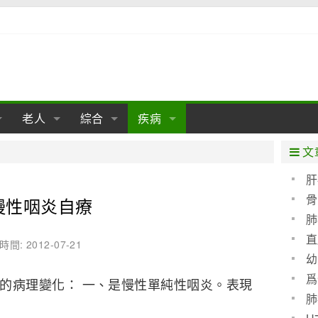
老人
綜合
疾病
孕
陰道
性包皮
老人保健
女性卵巢
懷孕
老人生活
兩性
分娩
糖尿病
老人飲食
減肥
癌症
美容
肝病
文
經期
性保養
老人心理
新生兒期
女性護理
老人疾病
整形
嬰兒期
胃病
老人健身
瑜伽
腎病
健身
泌尿科
肝
骨
慢性咽炎自療
期
生理
性疾病
老人用品
學前期
女性疾病
亞健康
老人護理
母嬰用品
肛腸科
急救自救
精神病
骨科
肺
耳鼻喉
腦病
心血管
直
時間: 2012-07-21
幼
皮膚病
眼科
口腔科
爲
的病理變化： 一、是慢性單純性咽炎。表現
血呢
內科
肺