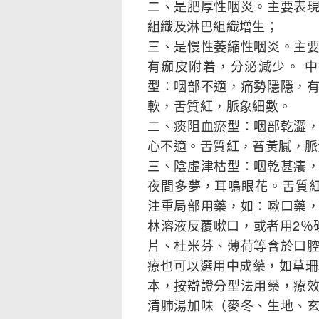
二、是肥厚性咽炎。主要表
組織及淋巴組織增生；
三、是慢性萎縮性咽炎。主
有痂皮附着，分泌減少。 
型：咽部不適，痛勢隱隱，
軟，舌質紅，脈象細數。
二、痰阻血瘀型：咽部乾澀
心不適。舌質紅，苔黃膩，脈
三、陰虛津枯型：咽乾甚癢
夜間多夢，耳鳴眼花。舌質紅
注重局部用藥，如：嗽口藥，用
林溶液反覆嗽口，或者用2％
片、杜米芬、薄荷等含於口
療也可以選用中成藥，如草珊
本，按辯證分型法用藥，療
清肺湯加味（麥冬、生地、