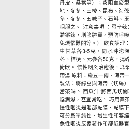
丹皮、桑葉等）；痰阻血瘀
地、麥冬、三棱、昆布、海
參、麥冬、五味子、石斛、
咽服之。 注意事項 ：忌辛
體鍛鍊，增強體質，預防呼
免煩惱鬱悶等。） 飲食調理
生甘草各3-5克，開水沖
冬、桔梗、元參各50克，搗
衝飲。 慢性咽炎治癒後，爲
帶湯 原料：綠豆一兩、海帶
製法：將綠豆與海帶（切絲
當茶喝。 西瓜汁:將西瓜切
陰潤燥，甚宜常吃。 巧用藥
慢性咽炎是咽部黏膜、黏膜
可分爲單純性、增生性和萎
急性咽炎反覆發作和鄰近器