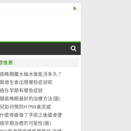
章推薦
癌晚期腹水抽水後能活多久？
質增生會出現哪些症狀呢
癌在早期有哪些症狀
腸癌晚期最好的治療方法(圖)
兒如何預防H7N9禽流感
什麼痔瘡做了手術之後還會便
？
癌早期治癒的可能性(圖)