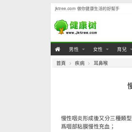
jktree.com 做你健康生活的好幫手
男性
女性
育兒
男性陽痿
女性乳房
男性早泄
準備懷
女性
男
首頁
疾病
耳鼻喉
男性不育
女性子宮
男性心理
女性
產後
男
男性飲食
女性飲食
男性用品
幼兒
女性
男
慢性咽炎形成後又分三種類型
爲咽部粘膜慢性充血；