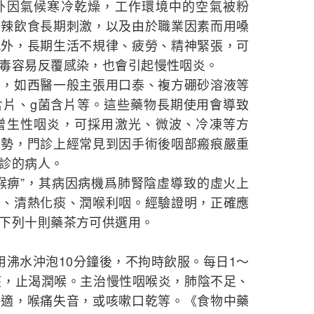
外因氣候寒冷乾燥，工作環境中的空氣被粉
辛辣飲食長期刺激，以及由於職業因素而用嗓
此外，長期生活不規律、疲勞、精神緊張，可
毒容易反覆感染，也會引起慢性咽炎。
多，如西醫一般主張用口泰、複方硼砂溶液等
含片、g菌含片等。這些藥物長期使用會導致
增生性咽炎，可採用激光、微波、冷凍等方
趨勢，門診上經常見到因手術後咽部瘢痕嚴重
診的病人。
喉痹”，其病因病機爲肺腎陰虛導致的虛火上
腎、清熱化痰、潤喉利咽。經驗證明，正確應
下列十則藥茶方可供選用。
用沸水沖泡10分鐘後，不拘時飲服。每日1～
痰，止渴潤喉。主治慢性咽喉炎，肺陰不足、
不適，喉痛失音，或咳嗽口乾等。《食物中藥