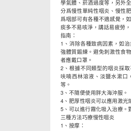
學氣體、菸酒過度等，另外
分爲慢性單純性咽炎、慢性
爲咽部可有各種不適感覺，
痰多不易咳淨，講話易疲勞，
指南：
1、消除各種致病因素，如
強體質鍛練。避免刺激性食
者應戴口罩。
2、根據不同類型的咽炎採
呋喃西林溶液、淡鹽水漱口
等。
3、不隨便使用胖大海沖服。
4、肥厚性咽炎可以應用激光
5、可以進行霧化吸入治療。
三種方法巧療慢性咽炎
1、按摩：