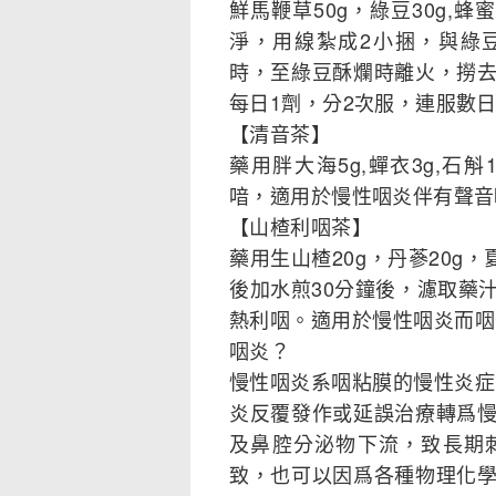
鮮馬鞭草50g，綠豆30g,
淨，用線紮成2小捆，與綠豆
時，至綠豆酥爛時離火，撈
每日1劑，分2次服，連服數
【清音茶】
藥用胖大海5g,蟬衣3g,石
喑，適用於慢性咽炎伴有聲音
【山楂利咽茶】
藥用生山楂20g，丹蔘20g
後加水煎30分鐘後，濾取藥
熱利咽。適用於慢性咽炎而咽
咽炎？
慢性咽炎系咽粘膜的慢性炎症
炎反覆發作或延誤治療轉爲
及鼻腔分泌物下流，致長期
致，也可以因爲各種物理化