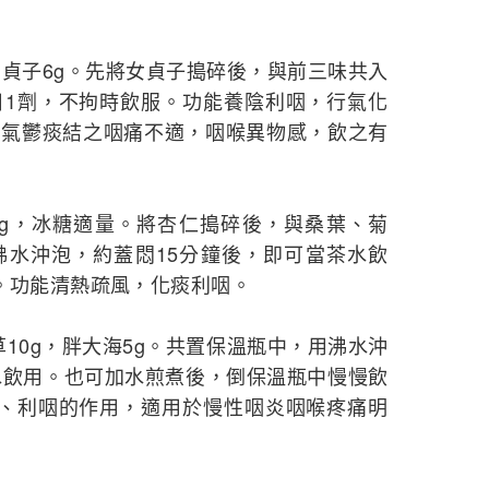
女貞子6g。先將女貞子搗碎後，與前三味共入
日1劑，不拘時飲服。功能養陰利咽，行氣化
，氣鬱痰結之咽痛不適，咽喉異物感，飲之有
10g，冰糖適量。將杏仁搗碎後，與桑葉、菊
沸水沖泡，約蓋悶15分鐘後，即可當茶水飲
。功能清熱疏風，化痰利咽。
甘草10g，胖大海5g。共置保溫瓶中，用沸水沖
水飲用。也可加水煎煮後，倒保溫瓶中慢慢飲
毒、利咽的作用，適用於慢性咽炎咽喉疼痛明