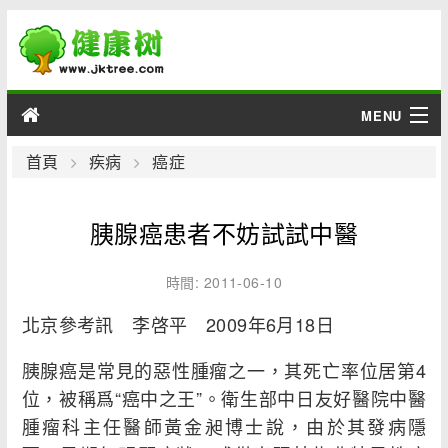
MENU
男性
首頁
疾病
癌症
女性
胰腺癌患者不妨試試中醫
育兒
時間: 2011-06-10
老人
北京參考訊 李啓平 2009年6月18日
綜合
胰腺癌是常見的惡性腫瘤之一，其死亡率位居第4
位，被稱爲“癌中之王”。衛生部中日友好醫院中醫
疾病
腫瘤科主任醫師黃金昶博士說，由於其發病隱