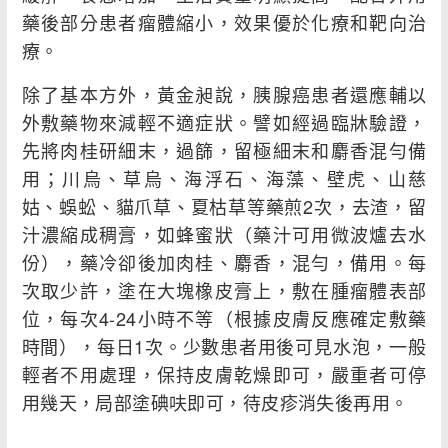
藥後部分患者瘤體縮小，效果優於化療和靶向治
療。
除了基本方外，黃金昶說，胰腺癌患者還應輔以
外敷藥物來減輕不適症狀。譬如經過臨牀驗證，
先將肉桂研細末，過篩，留極細末和麝香混勻備
用；川烏、草烏、海浮石、海藻、壁虎、山慈
姑、蜈蚣、貓爪草、夏枯草等藥煎2次，去渣，留
汁濃縮成稠膏，如蜂蜜狀（藥汁可用微波爐去水
份），藥冷卻後加肉桂、麝香，混勻，備用。每
次取少許，塗在大塊橡皮膏上，敷在腫瘤體表部
位，每次4-24小時不等（根據皮膚反應確定敷藥
時間），每日1次。少數患者用後可見水泡，一般
輕者不用處理，保持皮膚乾燥即可，嚴重者可停
用幾天，局部塗碘呋即可，待皮疹消失後再用。