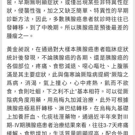
匿，早期無明顯症狀，或僅出現某些非特異性症
狀，侵襲性強，加之又缺乏簡單、特異性的早期
診斷方法，因此，多數胰腺癌患者就診時往往已
發轉移，到了中晚期。所以胰腺癌是預後最差的
腫瘤之一。
黃金昶說，在通過對大樣本胰腺癌患者臨牀症狀
統計後發現，不論胰腺癌的各期、還是胰腺癌的
各個部位，疼痛、食慾減退、噁心嘔吐、上腹脹
滿是其主要症狀，此與傷寒論厥陰病提綱“厥陰之
爲病，消渴，氣上撞心，心中疼熱，飢而不欲
食，食則吐蛔，下之利不止”基本相符。可以從厥
陰病角度用藥，用烏梅丸加減治療，此外可根據
胰腺癌極易肝轉移、淋巴結轉移，在烏梅丸基礎
上加養肝血、化痰祛溼藥物，通過近半年來對Ⅲ
期-Ⅳ期胰腺癌患者治療結果來看，往往3-7天疼痛
緩解、食慾增加，生活質量明顯提高，配合外用