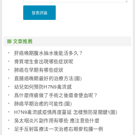
發表評論
文章推薦
肝癌晚期腹水抽水後能活多久？
骨質增生會出現哪些症狀呢
肺癌在早期有哪些症狀
直腸癌晚期最好的治療方法(圖)
幼兒如何預防H7N9禽流感
爲什麼痔瘡做了手術之後還會便血呢？
肺癌早期治癒的可能性(圖)
H7N9禽流感疫情再度蔓延 怎樣預防是關鍵!(圖)
吳太咽炎片副作用有哪些 應注意些什麼
足手反射區療法一次治癒右眼麥粒腫一例