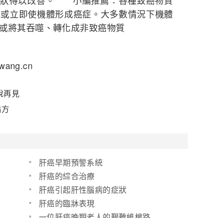
適症狀得以改善。 小編推薦：各種致癌物質
地或立即使機體形成癌症。大多數情況下機體
或將其吞噬、轉化成非致癌物質
ang.cn
說再見
偏方
肝癌早期預警系統
肝癌的綜合治療
肝癌引起肝性腦病的症狀
肝癌的臨牀表現
一位肝癌晚期老人的艱難維權路