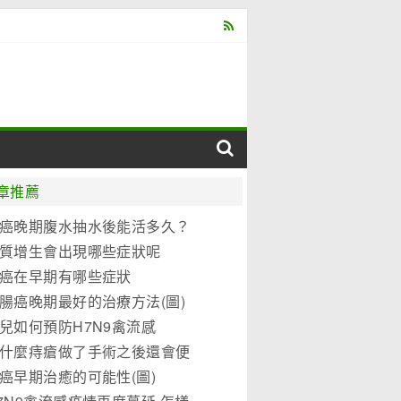
章推薦
癌晚期腹水抽水後能活多久？
質增生會出現哪些症狀呢
癌在早期有哪些症狀
腸癌晚期最好的治療方法(圖)
兒如何預防H7N9禽流感
什麼痔瘡做了手術之後還會便
？
癌早期治癒的可能性(圖)