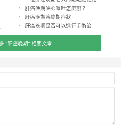
肝癌晚期噁心嘔吐怎麼辦？
肝癌晚期臨終期症狀
_
肝癌晚期是否可以進行手術治
療？(圖)
多 "肝癌晚期" 相關文章