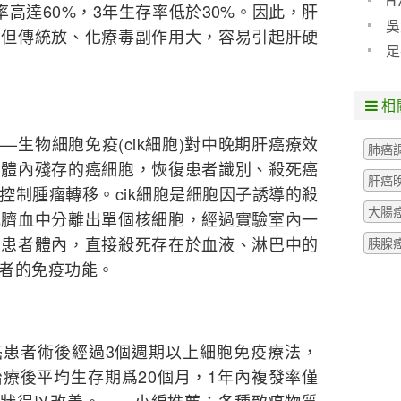
H
高達60%，3年生存率低於30%。因此，肝
預防
吳
，但傳統放、化療毒副作用大，容易引起肝硬
些什
足
粒腫
相
生物細胞免疫(cik細胞)對中晚期肝癌療效
肺癌
者體內殘存的癌細胞，恢復患者識別、殺死癌
肝癌
控制腫瘤轉移。cik細胞是細胞因子誘導的殺
大腸
或臍血中分離出單個核細胞，經過實驗室內一
到患者體內，直接殺死存在於血液、淋巴中的
胰腺
患者的免疫功能。
患者術後經過3個週期以上細胞免疫療法，
療後平均生存期爲20個月，1年內複發率僅