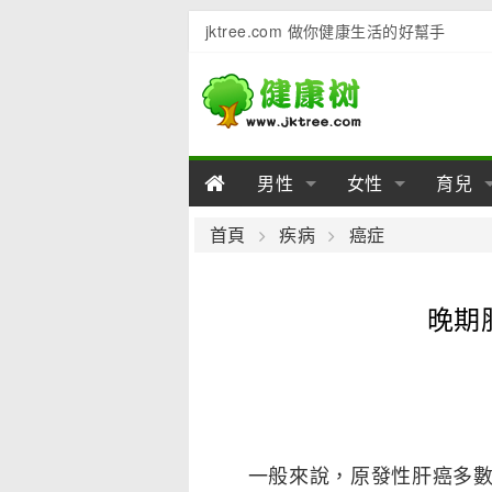
jktree.com 做你健康生活的好幫手
男性
女性
育兒
男性陽痿
女性乳房
男性早泄
準備懷
女性
男
首頁
疾病
癌症
男性不育
女性子宮
男性心理
女性
產後
男
晚期
男性飲食
女性飲食
男性用品
幼兒
女性
男
一般來說，原發性肝癌多數