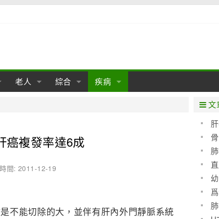
老人
綜合
疾病
孕
陰道
性包皮
老人保健
女性卵巢
懷孕
老人生活
兩性
分娩
糖尿病
老人飲食
減肥
癌症
美容
肝病
文
經期
性保養
老人心理
新生兒期
女性護理
老人疾病
整形
嬰兒期
胃病
老人健身
瑜伽
腎病
健身
泌尿科
肝
骨
肝癌複發率達6成
期
生理
性疾病
老人用品
學前期
女性疾病
亞健康
老人護理
母嬰用品
肛腸科
急救自救
精神病
骨科
肺
耳鼻喉
腦病
心血管
直
時間: 2011-12-19
幼
皮膚病
眼科
口腔科
爲
血呢
內科
肺
是不能切除的大，並伴有肝內外門靜脈系統