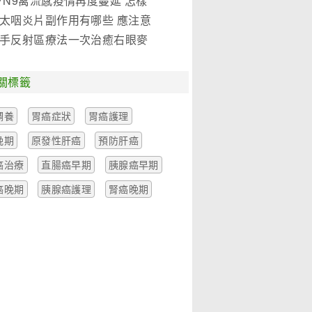
7N9禽流感疫情再度蔓延 怎樣
是關鍵!(圖)
太咽炎片副作用有哪些 應注意
麼
手反射區療法一次治癒右眼麥
一例
關標籤
調養
胃癌症狀
胃癌護理
晚期
原發性肝癌
預防肝癌
癌治療
直腸癌早期
胰腺癌早期
癌晚期
胰腺癌護理
腎癌晚期