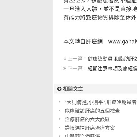
有22.2%，多數患者的不
一旦進入人體，並不是直接
有能力將致癌物質排除至休外
本文轉自肝癌網 www.ganaiw
上一篇：
健康總動員 和脂肪肝
下一篇：
經期注意事項及痛經
相關文章
"大則病進,小則平",肝癌晚期患者
脈象圖
能夠確診肝癌的五個檢查
治療肝癌的六大誤區
謹慎選擇肝癌治療方案
中醫藥治療肝癌