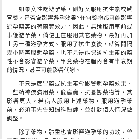
如果女性吃避孕藥，剛好又服用抗生素或感
冒藥，是否會影響避孕效果?任何藥物都可能影響
避孕藥裏的荷爾蒙效力。因此，無論服用事前或
事後避孕藥，倘使正在服用其它藥物，最好再加
上另一種避孕方式。服用了抗生素後，就算間隔
幾小時再服避孕藥，也不見得能保證抗生素的藥
性不會影響避孕藥，畢竟藥物在體內會有半衰期
的情況，甚至可能影響代謝。
不只是感冒藥或抗生素會影響避孕藥效果，
一些精神疾病用藥，像癲癇、抗憂鬱藥物等，其
影響更大。若病人服用上述藥物，服用避孕藥
前，必須事先告知婦科醫師，並針對個人情況做
調整。
除了藥物，體重也會影響避孕藥的功效。曾