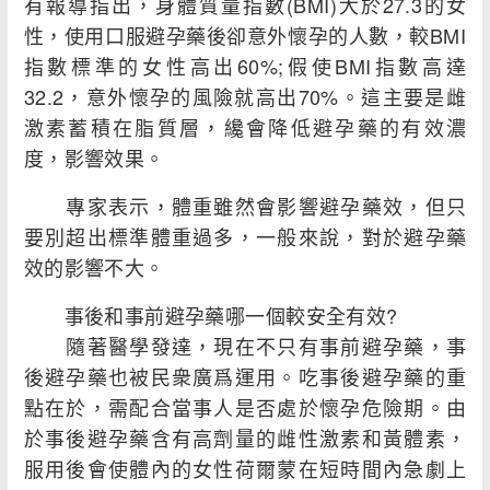
有報導指出，身體質量指數(BMI)大於27.3的女
性，使用口服避孕藥後卻意外懷孕的人數，較BMI
指數標準的女性高出60%;假使BMI指數高達
32.2，意外懷孕的風險就高出70%。這主要是雌
激素蓄積在脂質層，纔會降低避孕藥的有效濃
度，影響效果。
專家表示，體重雖然會影響避孕藥效，但只
要別超出標準體重過多，一般來說，對於避孕藥
效的影響不大。
事後和事前避孕藥哪一個較安全有效?
隨著醫學發達，現在不只有事前避孕藥，事
後避孕藥也被民衆廣爲運用。吃事後避孕藥的重
點在於，需配合當事人是否處於懷孕危險期。由
於事後避孕藥含有高劑量的雌性激素和黃體素，
服用後會使體內的女性荷爾蒙在短時間內急劇上