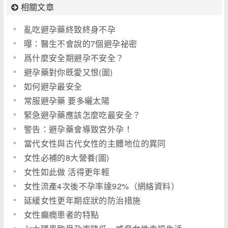
相關文章
亂吃避孕藥終致終身不孕
曝：醫生不會說的7個避孕祕密
爲什麼安全期避孕不安全？
避孕藥對你既愛又恨(圖)
如何避孕最安全
常服避孕藥 要多曬太陽
緊急避孕藥應該怎麼吃最安全？
警告：避孕藥會導致宮外孕！
當代女性與古代女性的主體地位的異同
女性必補的8大營養(圖)
女性如此做 活得更年輕
女性流產4次後不孕率達92%（網絡資料）
延緩女性更年期症狀的防治措施
女性癲癇患者的特點