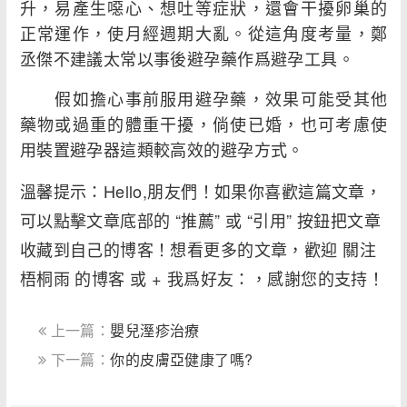
升，易產生噁心、想吐等症狀，還會干擾卵巢的
正常運作，使月經週期大亂。從這角度考量，鄭
丞傑不建議太常以事後避孕藥作爲避孕工具。
假如擔心事前服用避孕藥，效果可能受其他
藥物或過重的體重干擾，倘使已婚，也可考慮使
用裝置避孕器這類較高效的避孕方式。
溫馨提示：Hello,朋友們！如果你喜歡這篇文章，
可以點擊文章底部的 “推薦” 或 “引用” 按鈕把文章
收藏到自己的博客！想看更多的文章，歡迎 關注
梧桐雨 的博客 或 + 我爲好友：，感謝您的支持！
上一篇：
嬰兒溼疹治療
下一篇：
你的皮膚亞健康了嗎?