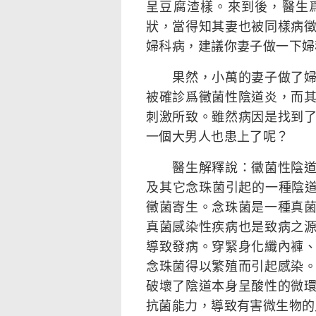
呈豆腐渣樣。來到後，醫生
狀，當得知其妻也被同樣病
婦科病，建議你妻子做一下婦
果然，小萬的妻子做了婦科
被確診爲黴菌性陰道炎，而
刺激所致。雖然病因是找到
一個大男人也患上了呢？
醫生解釋說：黴菌性陰道炎
及其它念珠菌引起的一種陰道炎
黴菌寄生。念珠菌是一種真
真菌感染性疾病也是致病之
導致發病。穿緊身化纖內褲
念珠菌得以繁殖而引起感染
破壞了陰道本身呈酸性的微
抗菌能力，導致有害微生物的