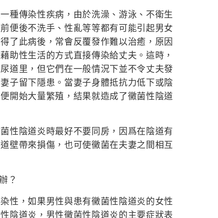
種傳染性疾病，由於洗澡、游泳、不衛生
便前便後不洗手、性亂等等都有可能引起男女
怨得了此病後，常會反覆發作難以治癒，原因
會藉助性生活的方式直接傳染給丈夫。這時，
的尿道里，但它們在一般情況下並不令丈夫發
爲妻子留下隱患。當妻子身體抵抗力低下或陰
們便開始大量繁殖，結果就造成了黴菌性陰道
性陰道炎時最好不要同房，因爲在陰道有
陰道壁帶來損傷，也可使黴菌在夫妻之間相互
辦？
性，如果男性與患有黴菌性陰道炎的女性
菌性陰道炎，男性黴菌性陰道炎的主要症狀表