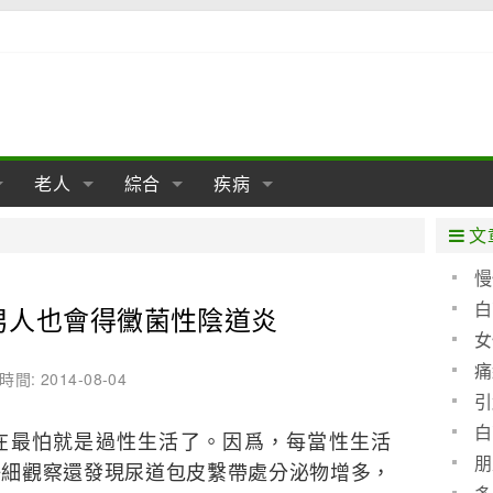
老人
綜合
疾病
孕
陰道
性包皮
老人保健
女性卵巢
懷孕
老人生活
兩性
分娩
糖尿病
老人飲食
減肥
癌症
美容
肝病
文
經期
性保養
老人心理
新生兒期
女性護理
老人疾病
整形
嬰兒期
胃病
老人健身
瑜伽
腎病
健身
泌尿科
慢
白
男人也會得黴菌性陰道炎
期
生理
性疾病
老人用品
學前期
女性疾病
亞健康
老人護理
母嬰用品
肛腸科
急救自救
精神病
骨科
女
耳鼻喉
腦病
心血管
痛
時間: 2014-08-04
的鑑
引
皮膚病
眼科
口腔科
白
最怕就是過性生活了。因爲，每當性生活
內科
朋
仔細觀察還發現尿道包皮繫帶處分泌物增多，
些防