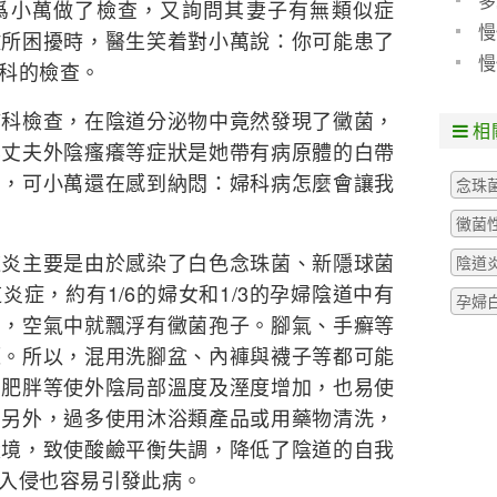
多
爲小萬做了檢查，又詢問其妻子有無類似症
慢
徵所困擾時，醫生笑着對小萬說：你可能患了
現
慢
科的檢查。
院
檢查，在陰道分泌物中竟然發現了黴菌，
相
其丈夫外陰瘙癢等症狀是她帶有病原體的白帶
了，可小萬還在感到納悶：婦科病怎麼會讓我
念珠
黴菌
主要是由於感染了白色念珠菌、新隱球菌
陰道
症，約有1/6的婦女和1/3的孕婦陰道中有
孕婦
菌，空氣中就飄浮有黴菌孢子。腳氣、手癬等
源。所以，混用洗腳盆、內褲與襪子等都可能
、肥胖等使外陰局部溫度及溼度增加，也易使
。另外，過多使用沐浴類產品或用藥物清洗，
環境，致使酸鹼平衡失調，降低了陰道的自我
入侵也容易引發此病。