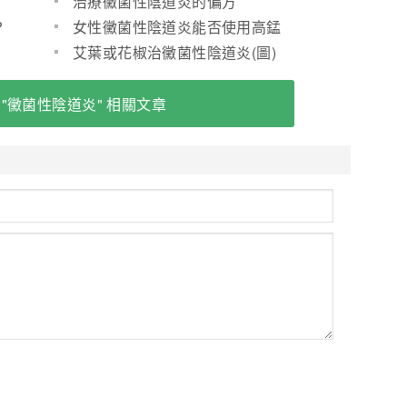
治療黴菌性陰道炎的偏方
?
女性黴菌性陰道炎能否使用高錳
酸鉀？(圖)
艾葉或花椒治黴菌性陰道炎(圖)
 "黴菌性陰道炎" 相關文章