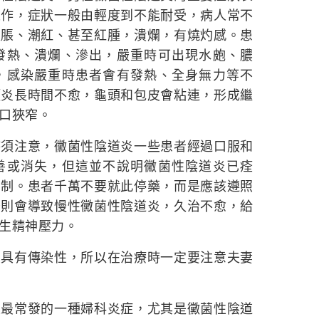
工作，症狀一般由輕度到不能耐受，病人常不
腫脹、潮紅、甚至紅腫，潰爛，有燒灼感。患
發熱、潰爛、滲出，嚴重時可出現水皰、膿
，感染嚴重時患者會有發熱、全身無力等不
頭炎長時間不愈，龜頭和包皮會粘連，形成繼
口狹窄。
注意，黴菌性陰道炎一些患者經過口服和
善或消失，但這並不說明黴菌性陰道炎已痊
抑制。患者千萬不要就此停藥，而是應該遵照
否則會導致慢性黴菌性陰道炎，久治不愈，給
生精神壓力。
有傳染性，所以在治療時一定要注意夫妻
常發的一種婦科炎症，尤其是黴菌性陰道