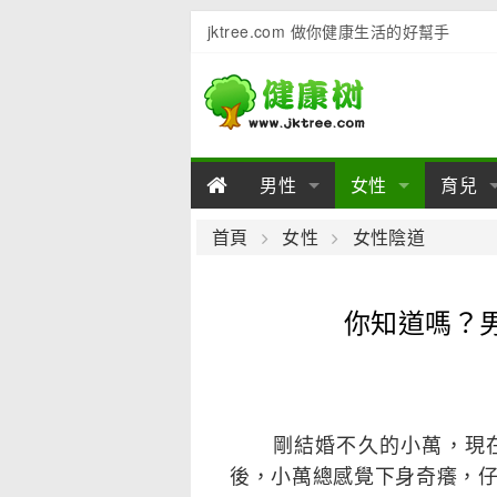
jktree.com 做你健康生活的好幫手
男性
女性
育兒
男性陽痿
女性乳房
男性早泄
準備懷
女性
男
首頁
女性
女性陰道
男性不育
女性子宮
男性心理
女性
產後
男
你知道嗎？
男性飲食
女性飲食
男性用品
幼兒
女性
男
剛結婚不久的小萬，現在
後，小萬總感覺下身奇癢，