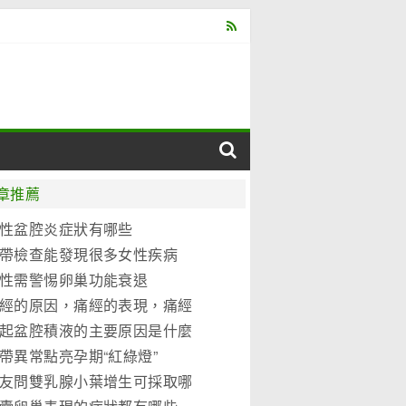
章推薦
性盆腔炎症狀有哪些
帶檢查能發現很多女性疾病
性需警惕卵巢功能衰退
經的原因，痛經的表現，痛經
別
起盆腔積液的主要原因是什麼
帶異常點亮孕期“紅綠燈”
友問雙乳腺小葉增生可採取哪
治措施