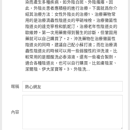
染而產生多種疾病，如外陰白斑、外陰瘙癢。因
此，外陰炎患者應積極的進行治療，下面就爲你介
紹其治療方法：女性外陰炎的治療1、治療藥物常
用的是治療滴蟲性陰道炎的甲硝唑栓，治療黴菌性
陰道炎的達克寧栓和凱妮汀，治療老年性陰道炎的
歐維婷。第一次用藥需得到醫生的診斷，但鞏固用
藥就可以自己購買了。2、沖洗藥物在治療黴菌性
陰道炎的同時，建議自己配小蘇打液；而在治療滴
蟲性陰道炎的時候可以用一些弱酸性的沖洗液，比
較常用的是醋酸洗必泰溶液。還有一些複合製劑，
適合各種陰道炎，也可以自行購買，比如膚陰潔、
潔爾陰、伊大潔寶等。3、外陰洗...
暱稱
內容