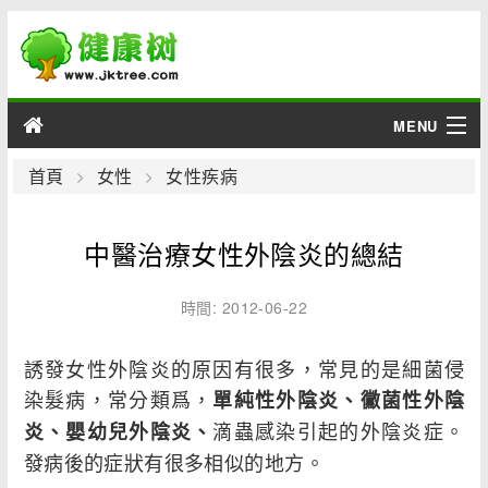
MENU
男性
首頁
女性
女性疾病
女性
中醫治療女性外陰炎的總結
育兒
時間: 2012-06-22
老人
誘發女性外陰炎的原因有很多，常見的是細菌侵
綜合
染髮病，常分類爲，
單純性外陰炎、黴菌性外陰
滴蟲感染引起的外陰炎症。
炎、嬰幼兒外陰炎、
疾病
發病後的症狀有很多相似的地方。