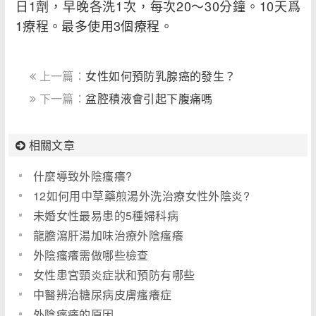
日1劑，早晚各洗1次，每次20～30分鐘。10天爲
1療程。最多使用3個療程。
上一篇：
女性如何預防乳腺癌的發生？
下一篇：
盆腔積液會引起下腹痛嗎
相關文章
什麼導致外陰瘙癢?
12如何用中草藥煎湯外洗治療女性外陰炎?
未婚女性最易患的5種婦科病
龍膽瀉肝湯加味治療外陰瘙癢
外陰瘙癢需做哪些檢查
女性患宮頸炎症狀和預防有哪些
中醫辨治糖尿病皮膚瘙癢症
外陰瘙癢的原因