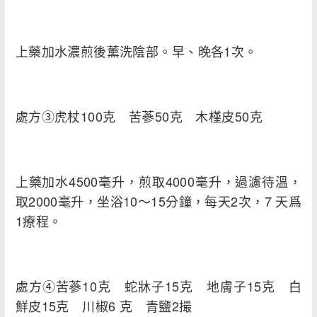
上藥加水濃煎後薰洗陰部。早、晚各1次。
處方③虎杖100克 苦蔘50克 木槿皮50克
上藥加水4500毫升，煎取4000毫升，過濾待溫，
取2000毫升，坐浴10～15分鐘，每天2次，7 天爲
1療程。
處方④苦蔘10克 蛇牀子15克 地膚子15克 白
鮮皮15克 川椒6 克 青鹽2撮