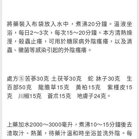
將藥裝入布袋放入水中，煮沸20分鐘。溫液坐
浴，每日2～3次，每次15～20分鐘。本方清熱燥
溼，殺蟲止癢，可用於糖尿病外陰瘙癢，以及滴
蟲、黴菌等感染引起的外陰瘙癢。
處方⑤苦蔘30克 土茯苓30克 蛇 牀子30克 生
百部50克 龍膽草15克 黃柏15克 紫槿皮15
克 川椒15克 蒼朮15克 地膚子24克。
上藥加水2000～3000毫升，煮沸10～15分鐘後去
渣取汁、熱薰，待藥汁溫和時坐浴並洗外陰。每