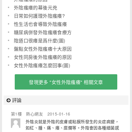
外陰瘙癢的幕後元兇
日常如何護理外陰瘙癢?
性生活也會導致外陰瘙癢
糖尿病併發外陰瘙癢食療方
陰道口很癢是爲什麼(圖)
盤點女性外陰瘙癢十大原因
女性同房後外陰瘙癢的原因
女性外陰瘙癢怎麼回事(圖)
發現更多 "女性外陰瘙癢" 相關文章
評論
第1樓
熱心網友
2015-01-16
外陰炎就是外陰的皮膚或粘膜所發生的炎症病變，
如紅、腫、痛、癢、糜爛等。外陰會因各種細菌感