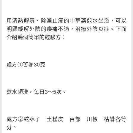
用清熱解毒、除溼止癢的中草藥煎水坐浴，可以
明顯緩解外陰的癢痛不適，治療外陰炎症。下面
介紹幾個簡單的經驗方：
處方①苦蔘30克
煮水頻洗，每日3～5次。
處方②蛇牀子 土槿皮 百部 川椒 枯礬各等
分。