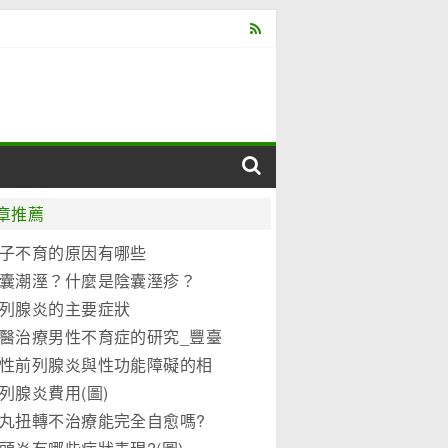
章推薦
子不育的原因有哪些
囊潮溼？什麼是陰囊溼疹？
列腺炎的主要症狀
醫治療男性不育症的研究_豐臺
保健院
性前列腺炎與性功能障礙的相
列腺炎費用(圖)
丸扭轉不治療能完全自愈嗎?