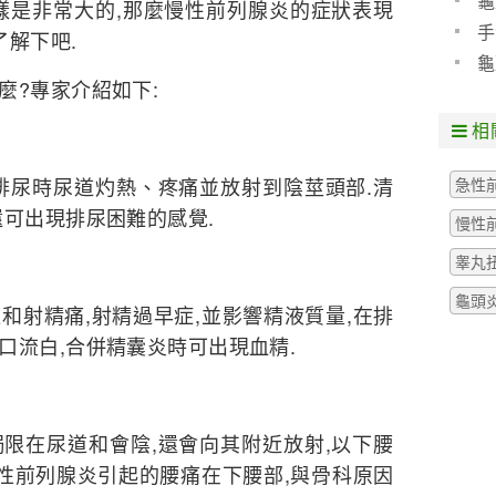
龜
樣是非常大的,那麼慢性前列腺炎的症狀表現
手
了解下吧.
龜
麼?專家介紹如下:
相
排尿時尿道灼熱、疼痛並放射到陰莖頭部.清
急性
還可出現排尿困難的感覺.
慢性
睾丸
龜頭
和射精痛,射精過早症,並影響精液質量,在排
口流白,合併精囊炎時可出現血精.
限在尿道和會陰,還會向其附近放射,以下腰
慢性前列腺炎引起的腰痛在下腰部,與骨科原因