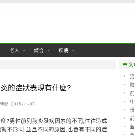
老人
綜合
疾病
孕
陰道
性包皮
老人保健
女性卵巢
懷孕
老人生活
兩性
分娩
糖尿病
老人飲食
減肥
癌症
美容
肝病
文
經期
性保養
老人心理
新生兒期
女性護理
老人疾病
整形
嬰兒期
胃病
老人健身
瑜伽
腎病
健身
泌尿科
男
陰
炎的症狀表現有什麼?
期
生理
性疾病
老人用品
學前期
女性疾病
亞健康
老人護理
母嬰用品
肛腸科
急救自救
精神病
骨科
(圖)
前
耳鼻喉
腦病
心血管
中
時間: 2015-11-07
婦幼
慢
皮膚病
眼科
口腔科
關性
前
麼?男性前列腺炎發病因素的不同,往往造成
內科
睾
就不形同,並且不同的原因,也會有不同的症