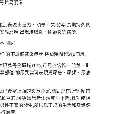
等雖易混淆.
症,表現出乏力、頭暈、失眠等;長期持久的
變態反應,出現結膜炎、關節炎等病變.
不同呢】
作的下尿路感染症狀,持續時間超過3個月.
表現爲骨盆區域疼痛,可見於會陰、陰莖、肛
等部位.排尿異常可表現爲尿急、尿頻、尿痛
麼?希望上面的文章介紹,能對您有所幫助,前
嚴重的,可導致患者生活質量下降,性功能障
男性不育的發生,所以爲了您的生活和身體健
行治療.