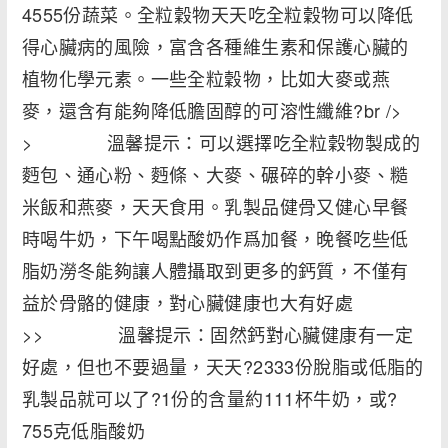
4555份蔬菜。全粒穀物天天吃全粒穀物可以降低
得心臟病的風險，富含各種維生素和保護心臟的
植物化學元素。一些全粒穀物，比如大麥或燕
麥，還含有能夠降低膽固醇的可溶性纖維?br />
> 溫馨提示：可以選擇吃全粒穀物製成的
麪包、通心粉、麪條、大麥、碾碎的幹小麥、糙
米飯和燕麥，天天食用。乳製品健骨又健心早餐
時喝牛奶，下午喝點酸奶作爲加餐，晚餐吃些低
脂奶澇冬能夠讓人體攝取到更多的鈣質，不僅有
益於骨骼的健康，對心臟健康也大有好處
>> 溫馨提示：固然鈣對心臟健康有一定
好處，但也不要過量，天天?2333份脫脂或低脂的
乳製品就可以了?1份的含量約111杯牛奶，或?
755克低脂酸奶