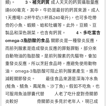
類)。
成人天天的鈣質攝取量應
3
、補充鈣質
達600毫克，其中，牛奶是最好的鈣質來源，成人
1天應喝1-2杯牛奶(1杯爲240毫升)，也可多吃帶
骨的小魚、蝦類、蛤和牡蠣等。此外，豆類、豆
製品和深色蔬菜，也含有鈣質。
4
、多吃富含
關節炎是一種發炎反應，
omega-3脂肪酸的食品
而前列腺素是造成發炎反應的罪魁罪魁，部分來
自動物油的脂肪酸，是前列腺素的先驅物，會加
重發炎反應，所以烹飪食品時，應避免使用動物
油。 omega-3脂肪酸可阻止前列腺素產生，進而
減輕關節發炎。 最佳食品來源是深海冷水魚
(鮭魚、鯖魚、鳳尾魚、沙丁魚)。假如不吃魚，也
可服用魚油膠囊代替 人老了吃什麼對骨關節
炎較好 骨關節炎多見於老年人，現已成