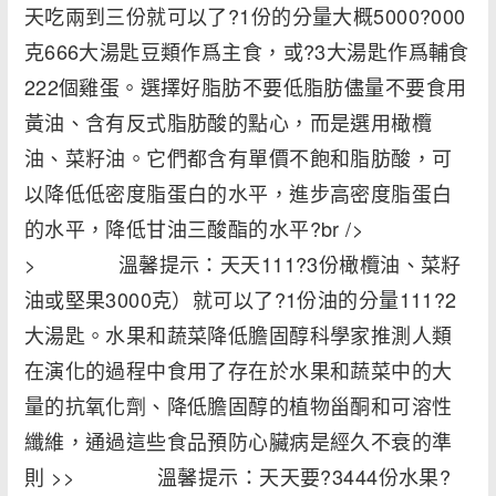
天吃兩到三份就可以了?1份的分量大概5000?000
克666大湯匙豆類作爲主食，或?3大湯匙作爲輔食
222個雞蛋。選擇好脂肪不要低脂肪儘量不要食用
黃油、含有反式脂肪酸的點心，而是選用橄欖
油、菜籽油。它們都含有單價不飽和脂肪酸，可
以降低低密度脂蛋白的水平，進步高密度脂蛋白
的水平，降低甘油三酸酯的水平?br />
> 溫馨提示：天天111?3份橄欖油、菜籽
油或堅果3000克）就可以了?1份油的分量111?2
大湯匙。水果和蔬菜降低膽固醇科學家推測人類
在演化的過程中食用了存在於水果和蔬菜中的大
量的抗氧化劑、降低膽固醇的植物甾酮和可溶性
纖維，通過這些食品預防心臟病是經久不衰的準
則 >> 溫馨提示：天天要?3444份水果?