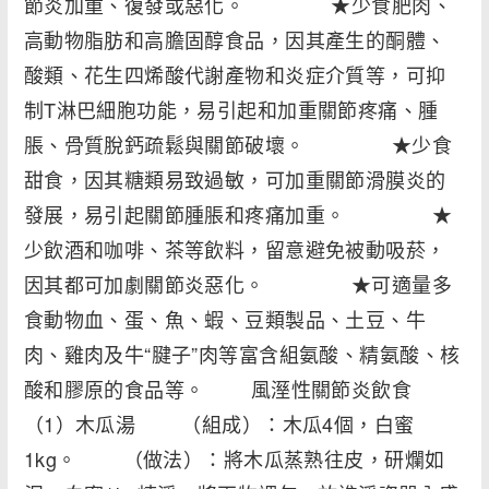
節炎加重、復發或惡化。 ★少食肥肉、
高動物脂肪和高膽固醇食品，因其產生的酮體、
酸類、花生四烯酸代謝產物和炎症介質等，可抑
制T淋巴細胞功能，易引起和加重關節疼痛、腫
脹、骨質脫鈣疏鬆與關節破壞。 ★少食
甜食，因其糖類易致過敏，可加重關節滑膜炎的
發展，易引起關節腫脹和疼痛加重。 ★
少飲酒和咖啡、茶等飲料，留意避免被動吸菸，
因其都可加劇關節炎惡化。 ★可適量多
食動物血、蛋、魚、蝦、豆類製品、土豆、牛
肉、雞肉及牛“腱子”肉等富含組氨酸、精氨酸、核
酸和膠原的食品等。 風溼性關節炎飲食
（1）木瓜湯 （組成）：木瓜4個，白蜜
1kg。 （做法）：將木瓜蒸熟往皮，研爛如