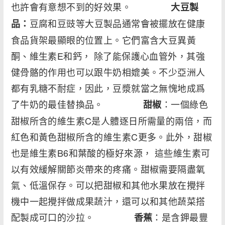
也許會有意想不到的好效果。
大豆製
豆腐和豆豉等大豆製品通常會被擺放在健康
品：
食品貨架最顯眼的位置上。它們富含大豆異黃
酮、維生素E和鈣， 除了能保護心血管外，其強
健骨骼的作用也可以跟牛奶相媲美。不少亞洲人
都有乳糖不耐症，因此，豆漿就當之無愧地成爲
了牛奶的最佳替換品。
：一個綠色
甜椒
甜椒所含的維生素C是人體逐日所需量的兩倍，而
紅色和黃色甜椒所含的維生素C更多。此外，甜椒
也是維生素B6和葉酸的極好來源， 這些維生素可
以有效緩解關節炎帶來的疼痛。甜椒需要隔盡氧
氣、低溫保存。可以把甜椒和其他水果放在攪拌
機中一起攪拌做成果蔬汁，還可以和其他蔬菜搭
配製成可口的沙拉。
：是含鉀最豐
香蕉