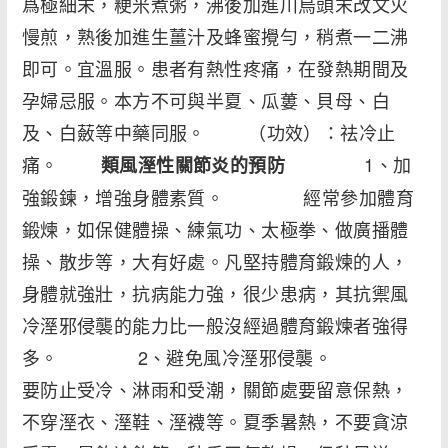
爲極細末，粳米煮粥，沸後加進川烏頭末改文火
慢煎，熟後加進生薑汁及蜂蜜攪勻，稍煮一二沸
即可。宜溫服。患者有熱性疼痛，在發熱期間及
孕婦忌服。本方不可與半夏、瓜蔞、貝母、白
及、白蘞等中藥同服。 （功效）：祛冷止
痛。
1、加
類風溼性關節炎的預防
強鍛鍊，增強身體素質。 經常參加體育
鍛煉，如保健體操、練氣功、太極拳、做廣播體
操、散步等，大有好處。凡堅持體育鍛煉的人，
身體就強壯，抗病能力強，很少患病，其抗禦風
冷溼邪侵襲的能力比一般沒經過體育鍛煉者強得
多。 2、避免風冷溼邪侵襲。
要防止受冷、淋雨和受潮，關節處要留意保熱，
不穿溼衣、溼鞋、溼襪等。夏季暑熱，不要貪涼