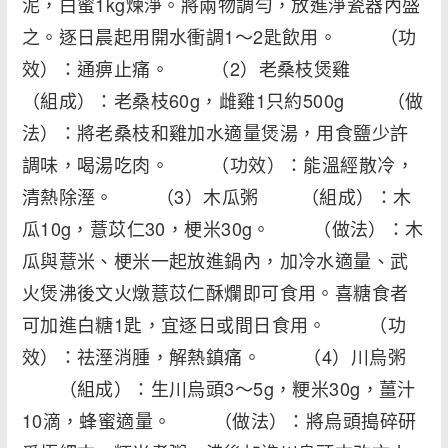
泥，白蜜1kg煉淨。將兩物調勻，放進淨瓷器內盛
之。逐日晨起用開水衝調1～2匙飲用。 （功
效）：通痹止痛。 （2）老桑枝煲雞
（組成）：老桑枝60g，雌雞1只約500g （做
法）：將老桑枝和雞加水適量煲湯，用食鹽少許
調味，喝湯吃肉。 （功效）：能溫經散冷，
清熱除溼。 （3）木瓜粥 （組成）：木
瓜10g，薏苡仁30，梗米30g。 （做法）：木
瓜與薏米、梗米一起放進鍋內，加冷水適量、武
火煲沸後文火燉薏苡仁酥爛即可食用。喜糖食者
可加進白糖1匙，宜逐日或間日食用。 （功
效）：祛溼消腫，解熱鎮痛。 （4）川烏粥
（組成）：生川烏頭3～5g，粳米30g，薑汁
10滴，蜂蜜適量。 （做法）：將烏頭搗碎研