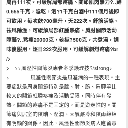
周再111次。可緩解局部疼痛、關節肌肉無力?..鱔
0.555千克，陰乾，泡?1千克白酒中111個月後即
可飲用。每次飲?00毫升，天222次。舒筋活絡、
祛風除溼，可緩解局部紅腫熱痛、肩肘關節活動
障礙?..豬瘦20000克，辣椒?500克，共煮湯，調
味後服用，逐日222次服用，可緩解劇烈疼痛?br
/>
>>風溼性關節炎患者冬季護理技?/strong>
>
> 風溼性關節炎是風溼病的一種表現。主
要症狀是周身關節特別是膝、肘、腕、肩胛等比
較大的關節紅腫疼痛及活動受限，同時伴有發
熱，關節的疼痛不是固定的，而是遊走性的。關
節痛與居室的陰暗、溼潤、天氣嚴冷和陰雨綿綿
有明顯的關係。因此，風溼性關節炎病人應留意