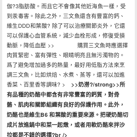
伽?3脂肪酸。而且它不會像其他近海魚一樣，受
到汞毒害。除此之外，三文魚還含有豐富的鈣、
維生DDD和葉酸? 除了可以治療關節炎外，它還
可以保護心血管系統，減少血栓形成，修復受損
動脈，降低血壓 >> 購買三文魚時應選擇
肉質緊密、富有彈性、眼睛明亮且無污濁物的。
爲了避免增加過多的熱量，最好用低脂方法來烹
調三文魚，比如烘焙、水煮、蒸等，還可以加進
香菜、百里香等調味? >
>>奶澇?/strong>>所
有品種的奶酪中都含有非常豐富的鈣質，對骨
骼、肌肉和關節組織有良好的保護作用。此外，
奶酪也是維生B6 和葉酸的重要來源。把硬奶酪切
成片放進鍋中和菜一起燉，或者用軟奶酪來拌沙
拉都是不錯的選擇?br />