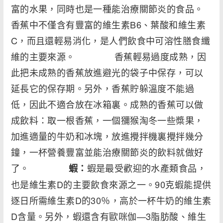
富的水果，同時也是一種能治療關節炎的食品。
香蕉中不僅含有豐富的維生素B6、葉酸和維生素
C，而且還輕易消化，是人們飲食中可溶性膳食纖
維的主要來源。 香蕉輕易過度成熟，因
此把未成熟的香蕉放進避光的袋子中保存，可以
延長它的保存期。另外，香蕉貯躲溫度不能過
低，因此不適合放在冰箱裏。成熟的香蕉可以做
成飲料：取一根香蕉，一個獼猴淘冬一些槳果，
加進適量的牛奶和冰塊，放進攪拌機裏攪拌幾分
鐘，一杯營養豐富並能治療關節炎的飲料就做好
了。
蝦是最受歡迎的水產類食品，
蝦：
也是維生素D的主要飲食來源之一。90克蝦能提供
逐日所需維生素D的30％，高於一杯牛奶的維生素
D含量。另外，蝦還含有歐咪伽—3脂肪酸、維生