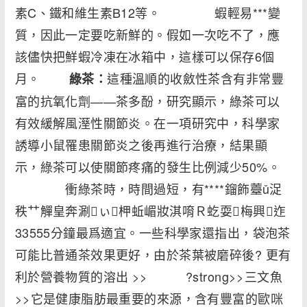
素C、鐵和維生素B12等。 蝦輕易***變
質，因此一定要吃新鮮的。假如一次吃不了，應
該儘快把鮮蝦冷凍在冰箱中，這樣可以保存6個
月。
這種溫順的收斂性茶含有非常豐
綠茶：
富的抗氧化劑——茶多酚，研究顯示，綠茶可以
有效緩解風溼性關節炎。在一項研究中，科學家
誘導小鼠罹患關節炎之後再進行治療，結果顯
示，綠茶可以使關節疼痛的發生比例減少50%。
衝綠茶時，時間過短，有****鎦飾薹ǔ浞
秩艹觶皇奔涮ぃ柙蚯嵋妝淇唷Ｒ虼耍梅興迮
33555分鐘最爲適宜。一些科學家還指出，袋泡茶
可能比普通茶效果更好，由於茶葉被磨碎後? 更有
利於營養物質的溶出 >> ?strong>>三文魚
>>它是健康脂肪最重要的來源，含有豐富的歐咪