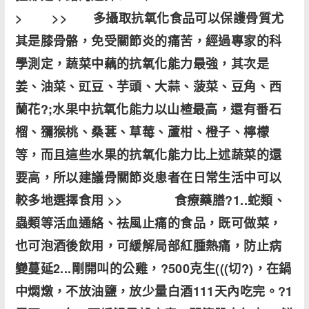
> >> 多攝取抗氧化食品可以保護骨質尤
其是膝骨骼，免受關節炎的痛苦，經過專家的科
學測定，蔬菜中藕的抗氧化能力最強，其次是
姜、油菜、豇豆、芋頭、大蒜、菠菜、豆角、西
蘭花?;水果中抗氧化能力以山楂最高，還有番石
榴、獼猴桃、桑葚、草莓、蘆柑、橙子、檸檬
等，而且這些水果的抗氧化能力比上述蔬菜的還
要高，所以建議骨關節炎患者在日常生活中可以
較多地選擇食用 >> 食療藥膳?1..蛇類、
蟲類等活血通絡、祛風止痛的食品，既可做菜，
也可泡酒後飲用，可緩解局部紅腫熱痛，防止病
變蔓延2...剛開叫的公雞，?500克生(((切?)，在鍋
中燜燉，不放油鹽，放少量白酒111天內吃完。?1