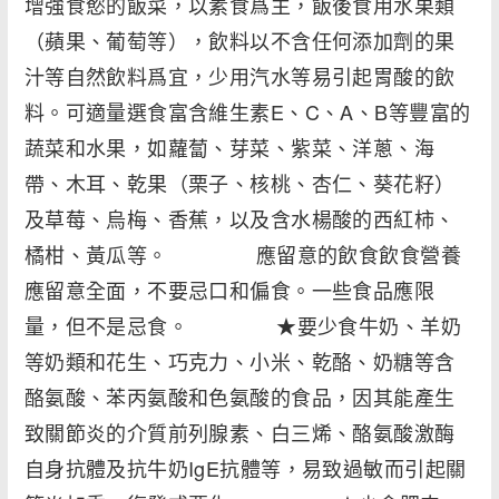
增強食慾的飯菜，以素食爲主，飯後食用水果類
（蘋果、葡萄等），飲料以不含任何添加劑的果
汁等自然飲料爲宜，少用汽水等易引起胃酸的飲
料。可適量選食富含維生素E、C、A、B等豐富的
蔬菜和水果，如蘿蔔、芽菜、紫菜、洋蔥、海
帶、木耳、乾果（栗子、核桃、杏仁、葵花籽）
及草莓、烏梅、香蕉，以及含水楊酸的西紅柿、
橘柑、黃瓜等。 應留意的飲食飲食營養
應留意全面，不要忌口和偏食。一些食品應限
量，但不是忌食。 ★要少食牛奶、羊奶
等奶類和花生、巧克力、小米、乾酪、奶糖等含
酪氨酸、苯丙氨酸和色氨酸的食品，因其能產生
致關節炎的介質前列腺素、白三烯、酪氨酸激酶
自身抗體及抗牛奶IgE抗體等，易致過敏而引起關