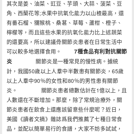
其次是姜、油菜、豇豆、芋頭、大蒜、菠菜、豆
角、西蘭花等;水果中抗氧化能力以山楂最高，還
有番石榴、獼猴桃、桑葚、草莓、蘆柑、橙子、
檸檬等，而且這些水果的抗氧化能力比上述蔬菜
的還要高，所以建議骨關節炎患者在日常生活中
可以較多地選擇食用。
7
種食品有利對抗關節
關節炎是一種常見的慢性病。據統
炎
計，我國50歲以上人羣中半數患有關節炎，65歲
以上人羣中90％的女性和80％的男性患有關節
炎。 關節炎患者總數估計在1億以上，且
人數還在不斷增加。那麼，除了常規治療外，關
節炎患者在飲食上還應該留意些什麼呢？近日，
美國《讀者文摘》雜誌爲我們推薦了七種日常食
品，並配以簡單易行的食譜，大家不妨多試試，