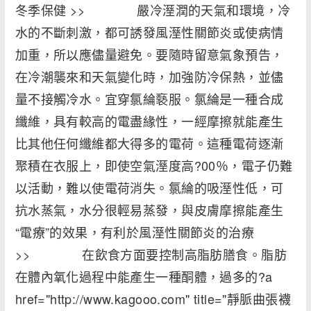
冬季保健 >> 嚴冷溼潤的天氣和環境，冷
水的不斷刺激，都可誘發風溼性關節炎或使病情
加重，所以應儘量避免。要隨時留意氣象預告，
在冷潮襲來和天氣變化時，加強防冷保熱，並儘
量不接觸冷水。宜穿氯綸褻服。氯綸是一種合成
纖維，具有較高的電盡緣性，一經摩擦就能產生
比其他任何纖維都大得多的電荷。這種電荷逐漸
聚積在衣服上，即使空氣溼度高?00％，電子仍難
以活動，難以使電荷消失。氯綸的吸溼性低，可
抗水蒸氣，水分很輕易蒸發，與皮膚摩擦能產生
“電療”的效果，有利於風溼性關節炎的治療
>> 在飲食方面要控制高脂肪膳食。脂肪
在體內氧化過程中能產生一種酮體，過多的?a
href="http://www.kagooo.com" title="靜脈曲張襪