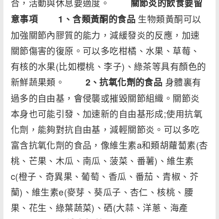
合，活動與休息要適度。
關節炎的飲食要留
生物類黃酮可以
意事項
1
、含類黃酮的食品
加強關節內膠質的能力，減緩發炎的反應，加速
關節傷害的復原。可以多吃柑橘、水果、草莓、
有核的水果(比如櫻桃、李子)、綠茶等具有顏色的
新鮮蔬果類。
身體裏有
2
、抗氧化劑的食品
過多的自由基，會侵襲或摧毀關節組織。關節炎
本身也可能引發、加速新的自由基形成;使用抗氧
化劑，能夠對抗自由基，減輕關節炎。可以多吃
富含抗氧化劑的食品，像維生素a和類胡蘿蔔素(杏
桃、芒果、木瓜、南瓜、菠菜、番薯)、維生素
c(橙子、奇異果、葡萄、香瓜、番茄、青椒、芥
蘭)、維生素e(麥芽、葵瓜子、杏仁、核桃、腰
果、花生、綠葉蔬菜)、硒(大蒜、洋蔥、海產