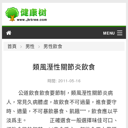
MENU
男性
首頁
男性
男性飲食
女性
類風溼性關節炎飲食
育兒
時間: 2011-05-16
老人
公道飲食飲食要節制，類風溼性關節炎病
人，常見久病體虛，故飲食不可過量，進食要守
綜合
時、適量，不可暴飲暴食、飢餓***，飲食應以平
疾病
淡爲主。 正確選食一般選擇味佳可口、