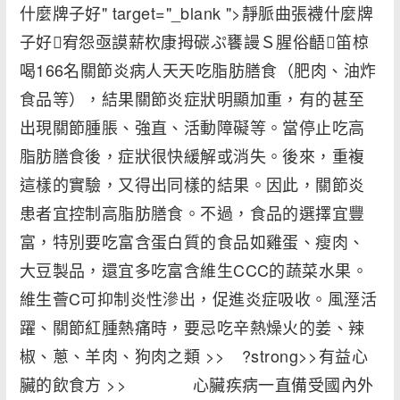
什麼牌子好" target="_blank ">靜脈曲張襪什麼牌
子好宥怨亟謨薪杴康拇碳ぷ饔謾Ｓ腥俗齬笛椋
喝166名關節炎病人天天吃脂肪膳食（肥肉、油炸
食品等），結果關節炎症狀明顯加重，有的甚至
出現關節腫脹、強直、活動障礙等。當停止吃高
脂肪膳食後，症狀很快緩解或消失。後來，重複
這樣的實驗，又得出同樣的結果。因此，關節炎
患者宜控制高脂肪膳食。不過，食品的選擇宜豐
富，特別要吃富含蛋白質的食品如雞蛋、瘦肉、
大豆製品，還宜多吃富含維生CCC的蔬菜水果。
維生薈C可抑制炎性滲出，促進炎症吸收。風溼活
躍、關節紅腫熱痛時，要忌吃辛熱燥火的姜、辣
椒、蔥、羊肉、狗肉之類 >> ?strong>>有益心
臟的飲食方 >> 心臟疾病一直備受國內外