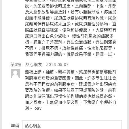
感，久坐或者排便時加重，且向腰部、下腹、背部
及大腿部放射等處放射，若有小膿腫形成，疼痛加
劇而不能排便，尿道症狀爲排尿時有燒灼感，尿急
尿頻可伴有排尿終末血尿，或尿道膿性分泌物，直
腸症狀爲直腸脹滿、便急和排便感。，大便時可有
尿道口流出白色分泌物。 慢性前列腺炎的症狀多
樣，輕重亦千差萬別，有些全無症狀，有些則渾身
不適。：排尿不適。放射性疼痛、性功能障礙等。
我哥們用過福力康的，說是效果不錯，建議一試。
第3樓
熱心網友
2013-05-07
熬夜上網，抽菸、精神興奮、憋尿等也都是導致前
列腺疾病病發的重要因素。因此，許多學生往往會
患有不同程度的前列腺疾病，建議青少年出現疾病
要及時的治療，如果不注意干預或預防的話，前列
腺炎能游泳嗎出現慢性前列腺病變也就成爲必然。
血之爲病，上焦瘀血小便必難，下焦瘀血小便必自
利。 oav
暱稱