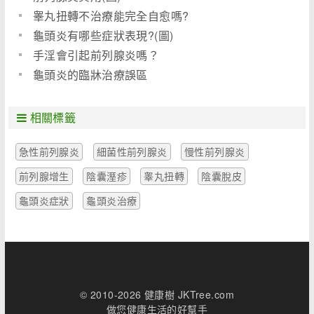
睾丸扭轉不治療能完全自愈嗎?
龜頭炎有哪些症狀表現?(圖)
手淫會引起前列腺炎嗎？
龜頭炎的臨牀治療誤區
相關標籤
急性前列腺炎
細菌性前列腺炎
慢性前列腺炎
前列腺增生
陰囊溼疹
睾丸扭轉
陰囊脫皮
龜頭炎症狀
龜頭炎治療
© 2010-2026 健康樹 JKTree.com
做您健康生活的好幫手