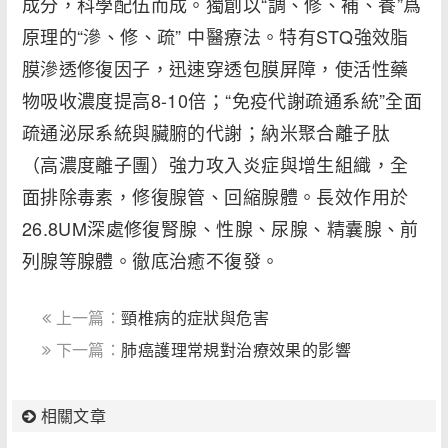
成分，科學配伍而成。獨創以“調、修、補、養”爲
原理的“滲、修、疏” 中醫療法。特有STQ強效脂
膜滲透修復因子，迅速穿透包膜屏障，使活性藥
物吸收濃度提高8-10倍；“免疫代謝疏通系統”全面
疏通泌尿系統與臟腑的代謝；納米聚合離子肽
（高濃度離子團）強力攻入炎症與增生組織，全
面排除毒素，修復腺管、回縮腺體。長效作用於
26.8UM深處修復腎腺、性腺、尿腺、精囊腺、前
列腺等腺體。徹底治癒不復發。
上一篇：
頸椎病的症狀與危害
下一篇：
肺癌護理常規對治療效果的影響
相關文章