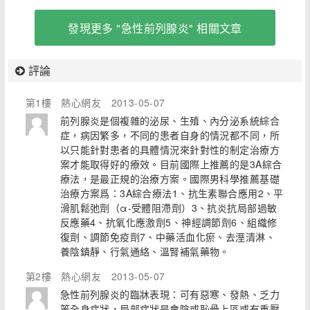
發現更多 "急性前列腺炎" 相關文章
評論
第1樓
熱心網友
2013-05-07
前列腺炎是個複雜的泌尿、生殖、內分泌系統綜合
症，病因繁多，不同的患者自身的情況都不同，所
以只能針對患者的具體情況來針對性的制定治療方
案才能取得好的療效。目前國際上推薦的是3A綜合
療法，是最正規的治療方案。國際男科學推薦基礎
治療方案爲：3A綜合療法1、抗生素聯合應用2、平
滑肌鬆弛劑（α-受體阻滯劑）3、抗炎抗局部過敏
反應藥4、抗氧化應激劑5、神經調節劑6、組織修
復劑、調節免疫劑7、中藥活血化瘀、去溼清淋、
養陰鎮靜、行氣通絡、溫腎補氣藥物。
第2樓
熱心網友
2013-05-07
急性前列腺炎的臨牀表現：可有惡寒、發熱、乏力
等全身症狀，局部症狀是會陰或恥骨上區或有重壓