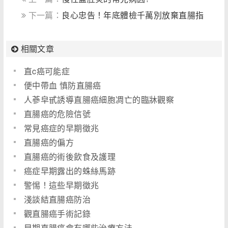
下一篇：
良心忠告！年底體檢千萬別放棄直腸指
檢
相關文章
直c癌可能症
便中帶血 慎防直腸癌
人蔘皁甙誘導直腸癌細胞凋亡的臨牀觀察
直腸癌的危險信號
常見癌症的早期徵兆
直腸癌的偏方
直腸癌的術後飲食及護理
癌症早期露出的蛛絲馬跡
警惕！這些早期徵兆
淺談結直腸癌防治
觀直腸癌手術記錄
早期直腸癌會有哪些治療方法