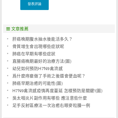
發表評論
文章推薦
肝癌晚期腹水抽水後能活多久？
骨質增生會出現哪些症狀呢
肺癌在早期有哪些症狀
直腸癌晚期最好的治療方法(圖)
幼兒如何預防H7N9禽流感
爲什麼痔瘡做了手術之後還會便血呢？
肺癌早期治癒的可能性(圖)
H7N9禽流感疫情再度蔓延 怎樣預防是關鍵!(圖)
吳太咽炎片副作用有哪些 應注意些什麼
足手反射區療法一次治癒右眼麥粒腫一例