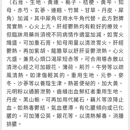
（石膏、生地、黃連、梔子、桔梗、黃芩、知
母、赤芍、玄蔘、連翹、竹葉、甘草、丹皮、犀
角）加減。其中犀角可用水牛角代替。此方對脾
胃實熱，心火上亢、肝經鬱熱均有較好的療效。
但臨牀用藥尚須視不同病情作適當加減，如胃火
熾盛，可加重石膏，知母用量以清泄胃火。肝經
鬱熱，再加紫胡、龍膽草以舒肝妥鬱泄熱。心火
亢盛，兼見心煩口渴尿短赤等，可合用導赤散以
清泄心經之可加銀花、薄荷、荊芥、牛勞等以疏
風清熱。如津傷輕其的，重用生地、元參、麥
冬、沙蔘等以養陰生津。熱甚便祕的，加大黃、
元明粉以通腑泄勢，齒縫出血鮮紅者重用生地、
丹皮、黑山梔，可再加用代赭石，藕片等涼降止
血。如熱毒鬱結，氣血壅滯，有化膿傾向或已化
膿的，可加薄公英，銀花等，以清熱解毒，消腫
排膿。