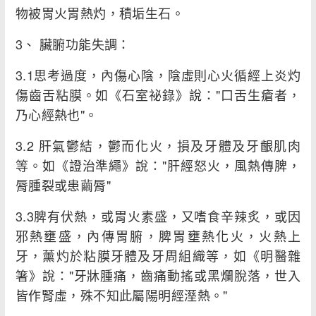
物被胃火胃熱灼，積垢生石。
3、 臟腑功能失調：
3.1思考過度，內傷心陰，陰虛則心火循經上炎灼
傷齒舌粘膜。如《石室祕錄》說："口舌生瘡者，
乃心經熱也"。
3.2 肝氣鬱結，鬱而化火，損及牙體及牙齦肌肉
等。如《證治準繩》說："肝經怒火，風熱傳脾，
脣腫裂或患繭脣"
3.3脾有伏熱，或胃火素盛，又嗜食辛辣炙，或因
邪熱壅盛，內傳胃腑，脾胃壅熱化火，火熱上
牙，薰灼於粘膜牙體及牙周組織等，如《明醫雜
箸》說："牙牀腫痛，齒痛動搖或黑爛脫落，世入
皆作腎虛，殊不知此屬陽明經溼熱。"