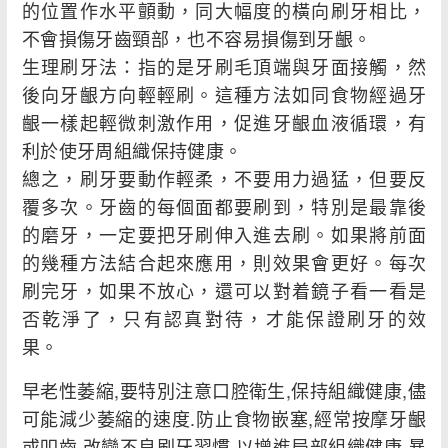
的位置作水平顫動，同大幅度的橫向刷牙相比，
不會損傷牙齒頸部，也不容易損傷到牙齦。
生理刷牙法：指的是牙刷毛頂端與牙面接觸，然
後向牙齦方向輕輕刷。這種方法如同食物經過牙
齦一樣起輕微刺激作用，促進牙齦血液循環，有
利於使牙周組織保持健康。
總之，刷牙要動作輕柔，不要用力過猛，但要反
覆多次。牙齒的每個面都要刷到，特別是最靠後
的磨牙，一定要把牙刷伸入進去刷。如果將前面
的幾種方法結合起來應用，則效果會更好。每次
刷完牙，如果不放心，還可以對着鏡子看一看是
否乾淨了，只有認真對待，才能保證刷牙的效
果。
早老性萎縮,要特別注意口腔衛生,保持組織健康,儘
可能減少萎縮的速度.防止食物嵌塞,經常按摩牙齦
或叩齒,改變不良刷牙習慣,以增進局部組織健康.暴