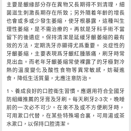
主要是齦緣部分存在異物又長期得不到清理，細
菌滋生刺激長期存在所致；另外隨着年齡的增長
也會或多或少發生萎縮，使牙根暴露，這種叫生
理性萎縮，是不需治療的。再就是牙科手術不當
留下的後遺症。保持清潔是延緩牙齦萎縮的最有
效的方法，定期洗牙亦顯得尤爲重要。 炎症性的
牙齦萎縮，主要表現爲牙齦紅腫脹痛，刷牙時常
見出血。而老年牙齦萎縮常使裸露了的牙極對冷
熱的溫度變化及酸性食物等異常敏感，妨礙進
食，降低生活質量，尢應注意防治。
1、養成良好的口腔衛生習慣。應選用符合全國牙
防組織推薦的牙膏及牙刷。每天刷牙2-3次，晚睡
前的一次必不可少。在來不及或不方便刷牙時，
可用漱口代替，在某些特殊場合裏，可用湯或茶
水漱口，以保持口腔清潔。