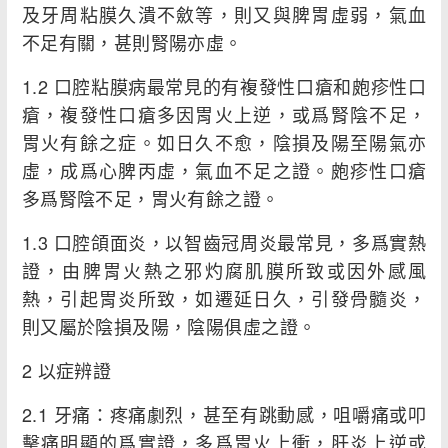
及牙周粘膜久潰不斂等，則又與脾胃虛弱，氣血
不足有關，甚則腎陽亦虛。
1.2 口腔粘膜病最常見的有複發性口瘡和皰疹性口
瘡，複發性口瘡多因胃火上逆，或爲腎陰不足，
胃火有餘之症。如日久不愈，陰損及陽至陽氣亦
虛，成爲心脾丙虛，氣血不足之證。皰疹性口瘡
多爲腎陰不足，胃火有餘之證。
1.3 口腔頜面炎，以智齒冠周炎最常見，多爲實熱
證，由脾胃火熱之邪灼腐肌膜所致或因外感風
熱，引起胃炎所致，如遷延日久，引發骨髓炎，
則又屬於陰損及陽，陰陽俱虛之證。
2 以症辨證
2.1 牙痛：疼痛劇烈，甚至有跳動感，咀嚼痛或叩
擊痛明顯的爲實證，多爲胃火上衝，肝炎上逆或