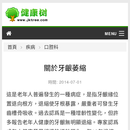
MENU
男性
首頁
疾病
口腔科
女性
關於牙齦萎縮
育兒
時間: 2014-07-01
老人
這是老年人普遍發生的一種病症，是指牙齦緣位
置退向根方，退縮使牙根暴露，嚴重者可發生牙
綜合
齒槽骨吸收。過去認爲是一種增齡性變化，但許
疾病
多報告老年人健康的牙齦無明顯退縮。專家認爲