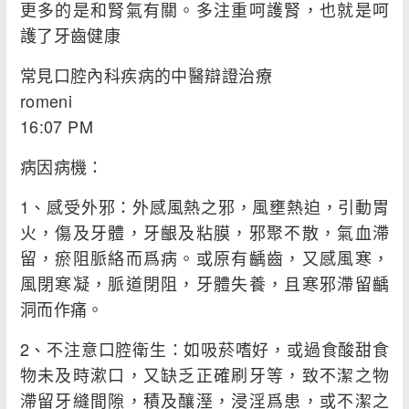
更多的是和腎氣有關。多注重呵護腎，也就是呵
護了牙齒健康
常見口腔內科疾病的中醫辯證治療
romeni
16:07 PM
病因病機：
1、感受外邪：外感風熱之邪，風壅熱迫，引動胃
火，傷及牙體，牙齦及粘膜，邪聚不散，氣血滯
留，瘀阻脈絡而爲病。或原有齲齒，又感風寒，
風閉寒凝，脈道閉阻，牙體失養，且寒邪滯留齲
洞而作痛。
2、不注意口腔衛生：如吸菸嗜好，或過食酸甜食
物未及時漱口，又缺乏正確刷牙等，致不潔之物
滯留牙縫間隙，積及釀溼，浸淫爲患，或不潔之