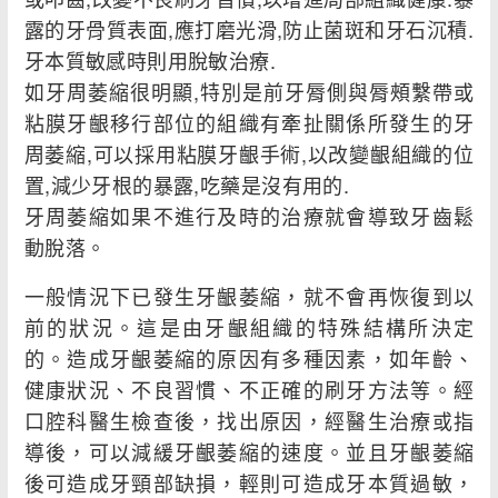
露的牙骨質表面,應打磨光滑,防止菌斑和牙石沉積.
牙本質敏感時則用脫敏治療.
如牙周萎縮很明顯,特別是前牙脣側與脣頰繫帶或
粘膜牙齦移行部位的組織有牽扯關係所發生的牙
周萎縮,可以採用粘膜牙齦手術,以改變齦組織的位
置,減少牙根的暴露,吃藥是沒有用的.
牙周萎縮如果不進行及時的治療就會導致牙齒鬆
動脫落。
一般情況下已發生牙齦萎縮，就不會再恢復到以
前的狀況。這是由牙齦組織的特殊結構所決定
的。造成牙齦萎縮的原因有多種因素，如年齡、
健康狀況、不良習慣、不正確的刷牙方法等。經
口腔科醫生檢查後，找出原因，經醫生治療或指
導後，可以減緩牙齦萎縮的速度。並且牙齦萎縮
後可造成牙頸部缺損，輕則可造成牙本質過敏，