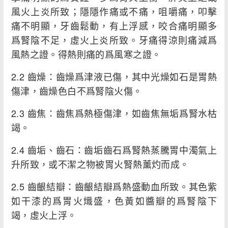
風火上炎所致；隱隱作痛或不痛，咀嚼痛，叩擊
痛不明顯，牙齒鬆動，有上浮感，咬合痛明顯多
爲腎陰不足，虛火上炎所致。牙痛得涼則痛減爲
風熱之證。得熱則痛的爲風寒之證。
2.2 齒燥：齒燥爲津液已傷，其中光燥如石是胃熱
傷津，齒燥色白不爲腎陰火傷。
2.3 齒焦：齒焦爲熱極傷津，如齒焦無垢爲腎水枯
竭。
2.4 齒垢、齒石：齒垢齒石爲腎熱蒸騰胃中濁氣上
升所致，或不潔之物被胃火腎熱薰灼而成。
2.5 齒齦結瓣：齒齦結瓣爲熱盛動血所致。其色紫
如干漆的爲胃火熾盛，色黃如醬瓣的爲腎陰下
竭，虛火上浮。