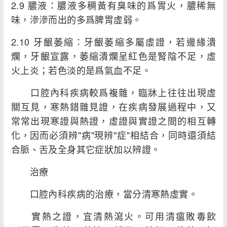
2.9 膿液：膿液多稠黃有臭味的爲胃火，膿稀無
味，滲滲而出的多爲脾胃虛弱。
2.10 牙齦萎縮：牙齦萎縮多屬虛證，若邊緣潰
爛，牙齦宣露，萎縮潰爛呈紅色是腎陰不足，虛
火上炎；若色淡的是爲氣血不足。
口腔內科疾病較爲複雜，臨牀上往往出現虛
關互見，寒熱錯雜見證，在疾病發展過程中，又
常常出現寒證與熱證，虛證與實證之間的相互轉
化，因而必須辨"病"現辨"症"相結合，同時還須結
合脈、舌及全身其它症狀加以辨證。
治療
口腔內科疾病的治療，當分清寒熱虛實。
實熱之證，宜清熱瀉火。可用清瘟敗毒飲