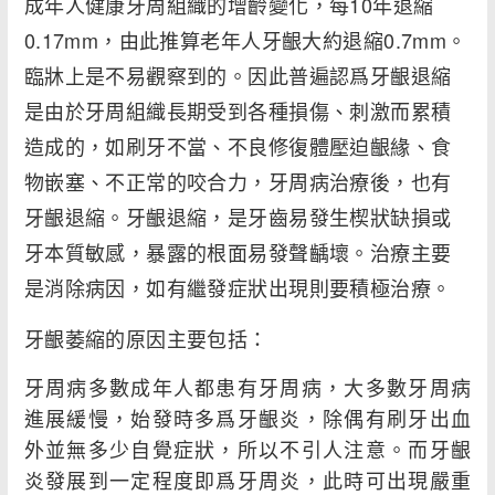
成年人健康牙周組織的增齡變化，每10年退縮
0.17mm，由此推算老年人牙齦大約退縮0.7mm。
臨牀上是不易觀察到的。因此普遍認爲牙齦退縮
是由於牙周組織長期受到各種損傷、刺激而累積
造成的，如刷牙不當、不良修復體壓迫齦緣、食
物嵌塞、不正常的咬合力，牙周病治療後，也有
牙齦退縮。牙齦退縮，是牙齒易發生楔狀缺損或
牙本質敏感，暴露的根面易發聲齲壞。治療主要
是消除病因，如有繼發症狀出現則要積極治療。
牙齦萎縮的原因主要包括：
牙周病多數成年人都患有牙周病，大多數牙周病
進展緩慢，始發時多爲牙齦炎，除偶有刷牙出血
外並無多少自覺症狀，所以不引人注意。而牙齦
炎發展到一定程度即爲牙周炎，此時可出現嚴重