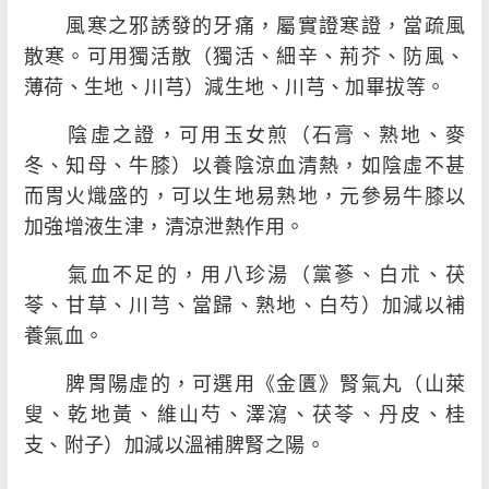
風寒之邪誘發的牙痛，屬實證寒證，當疏風
散寒。可用獨活散（獨活、細辛、荊芥、防風、
薄荷、生地、川芎）減生地、川芎、加畢拔等。
陰虛之證，可用玉女煎（石膏、熟地、麥
冬、知母、牛膝）以養陰涼血清熱，如陰虛不甚
而胃火熾盛的，可以生地易熟地，元參易牛膝以
加強增液生津，清涼泄熱作用。
氣血不足的，用八珍湯（黨蔘、白朮、茯
苓、甘草、川芎、當歸、熟地、白芍）加減以補
養氣血。
脾胃陽虛的，可選用《金匱》腎氣丸（山萊
叟、乾地黃、維山芍、澤瀉、茯苓、丹皮、桂
支、附子）加減以溫補脾腎之陽。