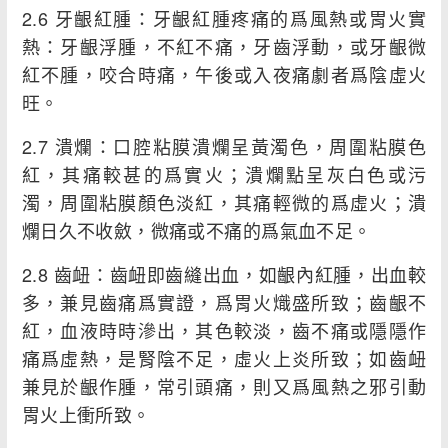
2.6 牙齦紅腫：牙齦紅腫疼痛的爲風熱或胃火實
熱：牙齦浮腫，不紅不痛，牙齒浮動，或牙齦微
紅不腫，咬合時痛，午後或入夜痛劇者爲陰虛火
旺。
2.7 潰爛：口腔粘膜潰爛呈黃濁色，周圍粘膜色
紅，其痛較甚的爲實火；潰爛點呈灰白色或污
濁，周圍粘膜顏色淡紅，其痛輕微的爲虛火；潰
爛日久不收斂，微痛或不痛的爲氣血不足。
2.8 齒衄：齒衄即齒縫出血，如齦內紅腫，出血較
多，兼見齒痛爲實證，爲胃火熾盛所致；齒齦不
紅，血液時時滲出，其色較淡，齒不痛或隱隱作
痛爲虛熱，是腎陰不足，虛火上炎所致；如齒衄
兼見於齦作腫，常引頭痛，則又爲風熱之邪引動
胃火上衝所致。