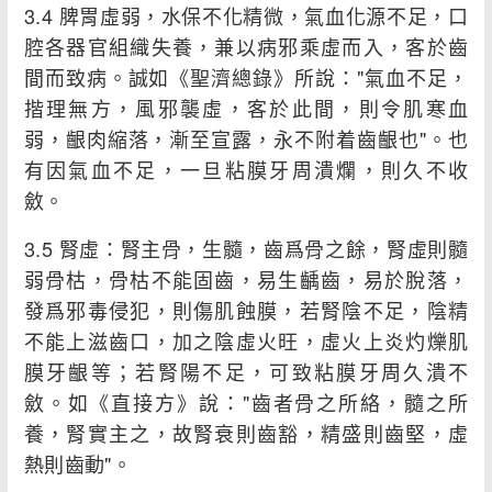
3.4 脾胃虛弱，水保不化精微，氣血化源不足，口
腔各器官組織失養，兼以病邪乘虛而入，客於齒
間而致病。誠如《聖濟總錄》所說："氣血不足，
揩理無方，風邪襲虛，客於此間，則令肌寒血
弱，齦肉縮落，漸至宣露，永不附着齒齦也"。也
有因氣血不足，一旦粘膜牙周潰爛，則久不收
斂。
3.5 腎虛：腎主骨，生髓，齒爲骨之餘，腎虛則髓
弱骨枯，骨枯不能固齒，易生齲齒，易於脫落，
發爲邪毒侵犯，則傷肌蝕膜，若腎陰不足，陰精
不能上滋齒口，加之陰虛火旺，虛火上炎灼爍肌
膜牙齦等；若腎陽不足，可致粘膜牙周久潰不
斂。如《直接方》說："齒者骨之所絡，髓之所
養，腎實主之，故腎衰則齒豁，精盛則齒堅，虛
熱則齒動"。