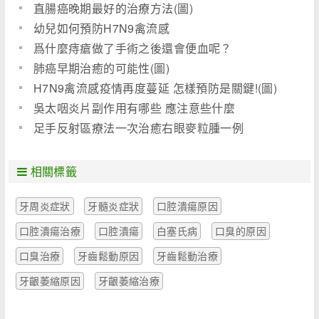
直腸癌晚期最好的治療方法(圖)
幼兒如何預防H7N9禽流感
爲什麼痔瘡做了手術之後還會便血呢？
肺癌早期治癒的可能性(圖)
H7N9禽流感疫情再度蔓延 怎樣預防是關鍵!(圖)
吳太咽炎片副作用有哪些 應注意些什麼
足手反射區療法一次治癒右眼麥粒腫一例
相關標籤
牙周炎症狀
牙髓炎症狀
口腔潰瘍原因
口腔潰瘍治療
口腔潰瘍
白塞氏病
口臭的原因
口臭治療
牙齒鬆動原因
牙齒鬆動治療
牙齦萎縮原因
牙齦萎縮治療