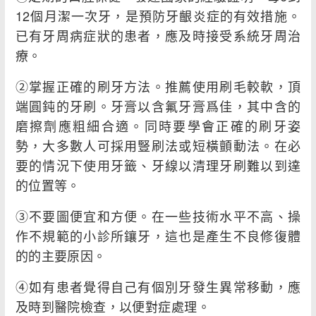
12個月潔一次牙，是預防牙齦炎症的有效措施。
已有牙周病症狀的患者，應及時接受系統牙周治
療。
②掌握正確的刷牙方法。推薦使用刷毛較軟，頂
端圓鈍的牙刷。牙膏以含氟牙膏爲佳，其中含的
磨擦劑應粗細合適。同時要學會正確的刷牙姿
勢，大多數人可採用豎刷法或短橫顫動法。在必
要的情況下使用牙籤、牙線以清理牙刷難以到達
的位置等。
③不要圖便宜和方便。在一些技術水平不高、操
作不規範的小診所鑲牙，這也是產生不良修復體
的的主要原因。
④如有患者覺得自己有個別牙發生異常移動，應
及時到醫院檢查，以便對症處理。