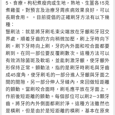
5、食療。枸杞煮瘦肉或生地，熟地、生薑各15克
煮雞蛋，對預言及治療牙周疾病效果良好，可以
長期食用。 。目前提倡的正確刷牙方法有以下幾
種：
豎刷法：就是將牙刷毛束尖端放在牙齦和牙冠交
界處，順着牙齒的方向稍微加壓，刷上牙時向下
刷，刷下牙時向上刷，牙的內外面和咬合面都要
刷到。在同一部位要反覆刷數次。這種方法可以
有效消除菌斑及軟垢，並能刺激牙齦，使牙齦外
形保持正常。顫動法，指的是刷牙時刷毛與牙齒
成45度角，使牙刷毛的一部分進人牙齦與牙面之
間的間隙，另一部分伸人牙縫內，來回做短距離
的顫動。當刷咬合面時，刷毛應平放在牙面上，
作前後短距離的顫動。每個部位可以刷2－3顆牙
齒。將牙的內外側面都刷於淨。這種方法雖然也
是橫刷，但是由於是短距離的橫刷，基本在原來