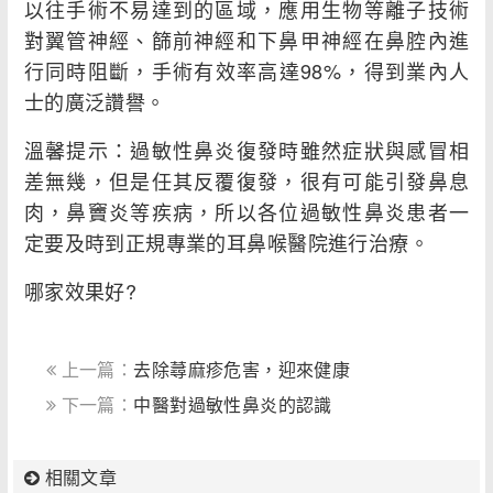
以往手術不易達到的區域，應用生物等離子技術
對翼管神經、篩前神經和下鼻甲神經在鼻腔內進
行同時阻斷，手術有效率高達98%，得到業內人
士的廣泛讚譽。
溫馨提示：過敏性鼻炎復發時雖然症狀與感冒相
差無幾，但是任其反覆復發，很有可能引發鼻息
肉，鼻竇炎等疾病，所以各位過敏性鼻炎患者一
定要及時到正規專業的耳鼻喉醫院進行治療。
哪家效果好?
上一篇：
去除蕁麻疹危害，迎來健康
下一篇：
中醫對過敏性鼻炎的認識
相關文章