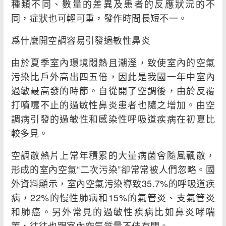
種類不同、數量的差異及患者的反應狀況的不
同，症狀也可輕可重，發作時間長短不一。
爲什麼開空調容易引發過敏性鼻炎
由於夏季室內環境悶熱且潮溼，致使室內的空氣
污染比戶外高出四五倍，因此是我國一年中室內
過敏最高發的時節。自從開了空調後，由於反覆
打噴嚏不止的過敏性鼻炎患者也隨之增加。由空
調病引發的過敏性和感染性呼吸道疾病在初夏比
較多見。
空調散熱片上常年積累的大量病菌會隨風飄散，
形成的室內空氣“二次污染”卻常常被人們忽略。國
外資料顯示，室內空氣污染導致35.7%的呼吸道疾
病，22%的慢性肺病和15%的氣管炎、支氣管炎
和肺癌。另外常見的過敏性疾病比如鼻炎哮喘
等，往往也跟室內空氣質量不佳有關。