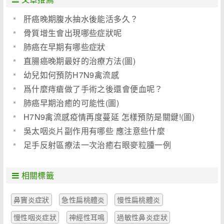
肝癌晚期腹水抽水後能活多久？
骨質增生會出現哪些症狀呢
肺癌在早期有哪些症狀
直腸癌晚期最好的治療方法(圖)
幼兒如何預防H7N9禽流感
爲什麼痔瘡做了手術之後還會便血呢？
肺癌早期治癒的可能性(圖)
H7N9禽流感疫情再度蔓延 怎樣預防是關鍵!(圖)
吳太咽炎片副作用有哪些 應注意些什麼
足手反射區療法一次治癒右眼麥粒腫一例
相關標籤
鼻竇炎症狀
急性扁桃體炎
慢性扁桃體炎
慢性咽炎症狀
神經性耳鳴
過敏性鼻炎症狀