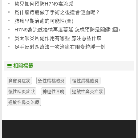
幼兒如何預防H7N9禽流感
爲什麼痔瘡做了手術之後還會便血呢？
肺癌早期治癒的可能性(圖)
H7N9禽流感疫情再度蔓延 怎樣預防是關鍵!(圖)
吳太咽炎片副作用有哪些 應注意些什麼
足手反射區療法一次治癒右眼麥粒腫一例
相關標籤
鼻竇炎症狀
急性扁桃體炎
慢性扁桃體炎
慢性咽炎症狀
神經性耳鳴
過敏性鼻炎症狀
過敏性鼻炎治療