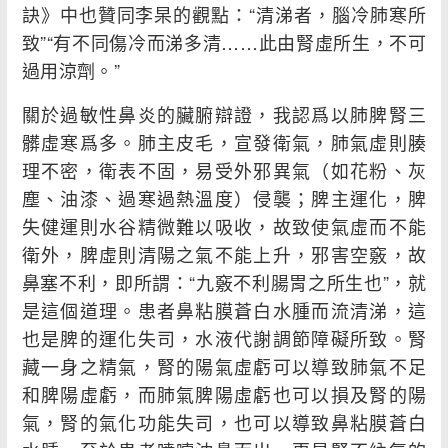
訣》中也贊同李杲的觀點：“清涕者，腦冷肺寒所
致”“有不同傷冷而涕多清……此由腎虛所生，不可
過用涼劑。”
關於過敏性鼻炎的臟腑辯證，我認爲以肺脾腎三
髒虛寒爲多。肺主皮毛，宣發衛氣，肺氣虛則腠
理不密，衛表不固，易受外邪異氣（如花粉、灰
塵、油漆、過寒過熱溫度）侵襲；脾主運化，脾
失健運則水谷精微難以吸收，故致使氣虛而不能
衛外，脾虛則清陽之氣不能上升，邪害空竅，故
鼻塞不利，即所謂：“九竅不利腸胃之所生也”，就
是這個道理。患者鼻粘膜蒼白水腫而流清涕，這
也是脾的運化失司，水液代謝調節障礙所致。腎
藏一身之精氣，腎的陽氣虛虧可以導致肺氣不足
和脾陽虛虧，而肺氣脾陽虛虧也可以損及腎的陽
氣，腎的氣化功能失司，也可以導致鼻粘膜蒼白