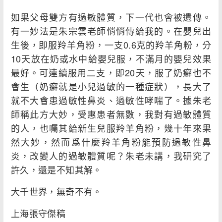
如果父母雙方有過敏體質，下一代也會被遺傳。
有一妙法是朱宗雲老師悄悄傳給我的。在嬰兒出
生後，即服羚羊角粉，一支0.6克的羚羊角粉，分
10天放在奶或水中給嬰兒服，不滿月的嬰兒效果
最好。可連續服用二支，即20天，服了奶癬也不
會生（奶癬就是小兒過敏的一種症狀），長大了
就不大會患過敏性鼻炎、過敏性哮喘了。據朱老
師稱此方大妙，受惠患者無數，我對有過敏體質
的人，也囑其給新生兒服羚羊角粉，幾十年來果
然大妙，然而爲什麼羚羊角粉能預防過敏性鼻
炎，改變人的過敏體質呢？朱老未講，我研究了
許久，還是不知其解。
大千世界，無奇不有。
上海張守傑稿