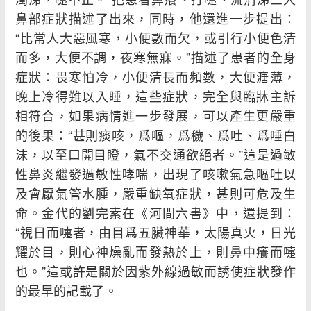
鼻部症狀描述了出來，同時，他還進一步提出：
“比常人大惡風寒，小便數而欠，或引行小便色清
而多，大便不調，夜寒無寐。”描述了患者的全身
症狀：畏寒怕冷，小便清長而頻數，大便溏薄，
晚上冷得難以入睡，這些症狀，完全與臨牀主訴
相符合，如果病情進一步發展，可以產生更嚴重
的後果：“甚則痰咳，爲嘔，爲穢、爲吐、爲唾白
沫，以至口開目瞪，氣不交通欲絕者。”這是過敏
性鼻炎繼發過敏性哮喘，出現了咳嗽氣急嘔吐以
及會厭氣管水腫，嚴重缺氧症狀，甚則可危及生
命。金代的劉完素在《河間六書》中，還提到：
“視日而嚏者，由目爲五臟神華，太陽真火，日光
耀於目，則心神燥亂而發熱於上，則鼻中癢而嚏
也。”這或許是關於因紫外線過敏而誘使症狀發作
的最早的記載了。