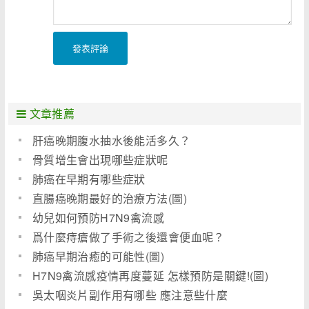
發表評論
文章推薦
肝癌晚期腹水抽水後能活多久？
骨質增生會出現哪些症狀呢
肺癌在早期有哪些症狀
直腸癌晚期最好的治療方法(圖)
幼兒如何預防H7N9禽流感
爲什麼痔瘡做了手術之後還會便血呢？
肺癌早期治癒的可能性(圖)
H7N9禽流感疫情再度蔓延 怎樣預防是關鍵!(圖)
吳太咽炎片副作用有哪些 應注意些什麼