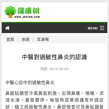
MENU
男性
首頁
疾病
耳鼻喉
女性
中醫對過敏性鼻炎的認識
育兒
時間: 2013-09-03
老人
中醫心目中的過敏性鼻炎
綜合
鼻竅粘膜受冷風異氣刺激，出現鼻癢、噴嚏、流
疾病
清水涕，暴發驟停，無發熱惡寒頭痛等外感症
狀，稱之爲過敏性鼻炎。鼻部檢查可見鼻粘膜蒼