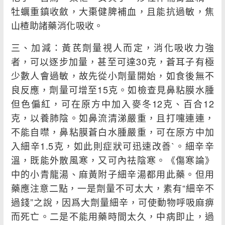
牡蠣重鎮收斂，大棗健脾補血，且能抗過敏，焦
山楂助諸藥消化吸收。
三、加減：黃芪劑量視人而定，消化吸收力強
者，可以逐步加量，甚至可達30克，蒼耳子有極
少數人會過敏，故先從小劑量開始，如食後無不
良反應，劑量可增至15克。如檢查見鼻粘膜水腫
但色偏紅，可在原方中加入麥冬12克、百合12
克，以養肺陰。如鼻流清涕嚴重，且打嚏連連，
不能自噤，鼻粘膜蒼白水腫嚴重，可在原方中加
入細辛1.5克，如此則症狀可迅速改善`。細辛辛
溫，既能外散風寒，又可內祛陰寒。《傷寒論》
中的小青龍湯、麻黃附子細辛湯都用此藥。但用
藥應注意二點，一是劑量不可太大，素有“細辛不
過錢”之說，因爲大劑量細辛，可使動物呼吸麻痹
而死亡。二是不能用藥時間太久，中病即止，過