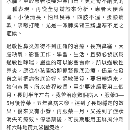
水腫，至於患者噴嚏沖鼻而出，更是腎不納氣的
一種表現。再從全身辯證來分析，患者大便溏
薄，小便清長，怕風畏寒，四肢不溫，腰膝痠
軟，咳嗽打嚏，尤是一派肺脾腎三髒虛寒不足之
症候。
過敏性鼻炎如得不到正確的治療，長期鼻塞，大
腦缺氧，影響工作、學習、生活，且勢必發展爲
過敏性哮喘，嚴重的可以影響壽命，所以過敏性
鼻炎，應從小孩開始即抓緊徹底治療，儘量在發
育之前把病徹底治好。過敏體質，要扭轉過來，
談何容易。所以療程較長，至少要連續服用三個
月，長則半年左右。我曾治療數個病人，服藥3—
5月後停藥，五年鼻病未發，達到了長期穩定的效
果，後來又有小發，再服藥一月，又達到了症狀
消失的療效。停湯藥後，可長期服用玉屏風沖劑
和六味地黃丸鞏固療效。