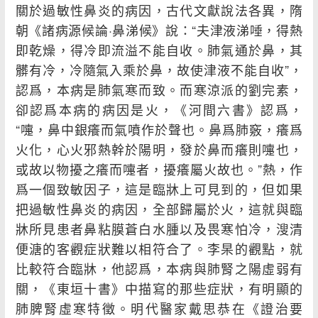
關於過敏性鼻炎的病因，古代文獻說法各異，隋
朝《諸病源候論·鼻涕候》說：“夫津液涕唾，得熱
即乾燥，得冷即流溢不能自收。肺氣通於鼻，其
髒有冷，冷隨氣入乘於鼻，故使津液不能自收”，
認爲，本病是肺氣寒而致。而寒涼派的劉完素，
卻認爲本病的病因是火，《河間六書》認爲，
“嚏，鼻中銀癢而氣噴作於聲也。鼻爲肺竅，癢爲
火化，心火邪熱幹於陽明，發於鼻而癢則嚏也，
或故以物擾之癢而嚏者，擾癢屬火故也。”熱，作
爲一個致敏因子，這是臨牀上可見到的，但如果
把過敏性鼻炎的病因，全部歸屬於火，這就與臨
牀所見患者鼻粘膜蒼白水腫以及畏寒怕冷，溲清
便溏的客觀症狀難以相符合了。李杲的觀點，就
比較符合臨牀，他認爲，本病與肺腎之陽虛弱有
關，《東垣十書》中描寫的那些症狀，有明顯的
肺脾腎虛寒特徵。明代醫家戴思恭在《證治要