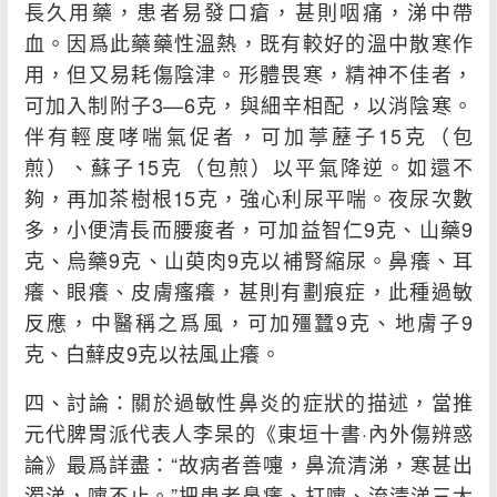
長久用藥，患者易發口瘡，甚則咽痛，涕中帶
血。因爲此藥藥性溫熱，既有較好的溫中散寒作
用，但又易耗傷陰津。形體畏寒，精神不佳者，
可加入制附子3—6克，與細辛相配，以消陰寒。
伴有輕度哮喘氣促者，可加葶藶子15克（包
煎）、蘇子15克（包煎）以平氣降逆。如還不
夠，再加茶樹根15克，強心利尿平喘。夜尿次數
多，小便清長而腰痠者，可加益智仁9克、山藥9
克、烏藥9克、山萸肉9克以補腎縮尿。鼻癢、耳
癢、眼癢、皮膚瘙癢，甚則有劃痕症，此種過敏
反應，中醫稱之爲風，可加殭蠶9克、地膚子9
克、白蘚皮9克以祛風止癢。
四、討論：關於過敏性鼻炎的症狀的描述，當推
元代脾胃派代表人李杲的《東垣十書·內外傷辨惑
論》最爲詳盡：“故病者善嚏，鼻流清涕，寒甚出
濁涕，嚏不止。”把患者鼻癢、打嚏、流清涕三大