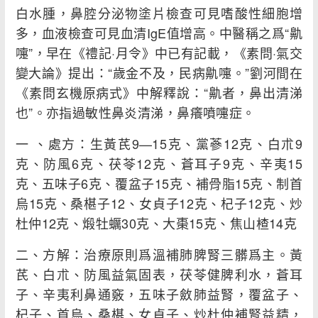
白水腫，鼻腔分泌物塗片檢查可見嗜酸性細胞增
多，血液檢查可見血清IgE值增高。中醫稱之爲“鼽
嚏”，早在《禮記·月令》中已有記載，《素問·氣交
變大論》提出：“歲金不及，民病鼽嚏。”劉河間在
《素問玄機原病式》中解釋說：“鼽者，鼻出清涕
也”。亦指過敏性鼻炎清涕，鼻癢噴嚏症。
一 、處方：生黃芪9—15克、黨蔘12克、白朮9
克、防風6克、茯苓12克、蒼耳子9克、辛夷15
克、五味子6克、覆盆子15克、補骨脂15克、制首
烏15克、桑椹子12、女貞子12克、杞子12克、炒
杜仲12克、煅牡蠣30克、大棗15克、焦山楂14克
二、方解：治療原則爲溫補肺脾腎三髒爲主。黃
芪、白朮、防風益氣固表，茯苓健脾利水，蒼耳
子、辛夷利鼻通竅，五味子斂肺益腎，覆盆子、
杞子、首烏、桑椹、女貞子、炒杜仲補腎益精，