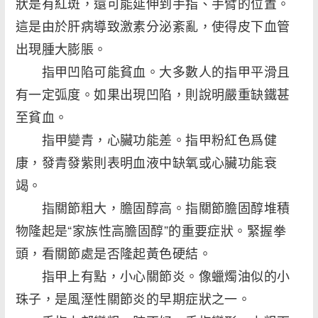
狀是有紅斑，還可能延伸到手指、手臂的位置。
這是由於肝病導致激素分泌紊亂，使得皮下血管
出現腫大膨脹。
指甲凹陷可能貧血。大多數人的指甲平滑且
有一定弧度。如果出現凹陷，則說明嚴重缺鐵甚
至貧血。
指甲變青，心臟功能差。指甲粉紅色爲健
康，發青發紫則表明血液中缺氧或心臟功能衰
竭。
指關節粗大，膽固醇高。指關節膽固醇堆積
物隆起是“家族性高膽固醇”的重要症狀。緊握拳
頭，看關節處是否隆起黃色硬結。
指甲上有點，小心關節炎。像蠟燭油似的小
珠子，是風溼性關節炎的早期症狀之一。