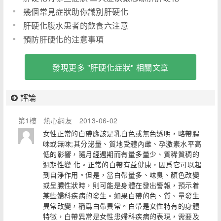
幾個常見症狀助你識別肝硬化
肝硬化腹水患者的飲食六注意
預防肝硬化的注意事項
發現更多 "肝硬化症狀" 相關文章
評論
第1樓
熱心網友
2013-06-02
女性正常的白帶應該是乳白色或無色透明，略帶腥
味或無味;其分泌量、質地受體內雌、孕激素水平高
低的影響，隨月經週期而有量多量少、質稀質稠的
週期性變 化。正常的白帶有益健康，因爲它可以起
到自淨作用。但是，當白帶量多、味臭、顏色改變
或呈膿性狀時，則可能是身體在發出警報，預示着
某些婦科疾病的發生。如果白帶的色、質、量發生
異常改變，稱爲白帶異常。白帶是女性特有的身體
特徵，白帶異常是女性患婦科疾病的表現，需要及