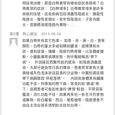
時採用治療，那麼白帶異常有哪些症狀表現呢？白
帶異常的症狀：【白帶增多】白帶異常增多是許多
疾病的信號。這些疾病包括滴蟲性陰道炎、黴菌性
陰道炎、慢性宮頸炎、老年性陰道炎、子宮內膜
炎、宮膜積液或陰道內異物、...
第2樓
熱心網友
2013-06-02
如果白帶夾有其它色澤， 如青、赤、黃、白、黑等
顏色，白帶的量太多或粘稠如膿液、或稀薄如水
狀，或有惡臭、搔癢、陰部灼熱疼痛，以及腰痠腿
軟，小腹脹痛等病理狀態，則中醫統稱爲“帶下
病”。 外因接近西醫所說的感染，如陰道滴蟲感
染，大部分是由性行爲的傳染，患者常常會有大量
黃綠或灰色泡沫狀且惡臭的分泌物，中醫則將這類
帶下病歸類爲“肝經溼熱”。 內因如身體某些臟器
功能不佳，所導致的帶下病，常見的如“脾虛”帶
下，這類患者可能因本身的“脾胃”較弱，平常容易
腹瀉，消化功能不佳，如果再多吃一些生冷的食物
或藥物，如白蘿蔔、西瓜、葡萄柚等，陰道便會不
由自主流出很多透明如水狀的白帶。