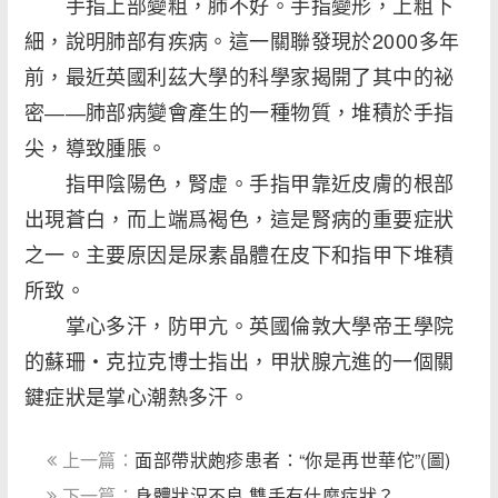
手指上部變粗，肺不好。手指變形，上粗下
細，說明肺部有疾病。這一關聯發現於2000多年
前，最近英國利茲大學的科學家揭開了其中的祕
密――肺部病變會產生的一種物質，堆積於手指
尖，導致腫脹。
指甲陰陽色，腎虛。手指甲靠近皮膚的根部
出現蒼白，而上端爲褐色，這是腎病的重要症狀
之一。主要原因是尿素晶體在皮下和指甲下堆積
所致。
掌心多汗，防甲亢。英國倫敦大學帝王學院
的蘇珊・克拉克博士指出，甲狀腺亢進的一個關
鍵症狀是掌心潮熱多汗。
上一篇：
面部帶狀皰疹患者：“你是再世華佗”(圖)
下一篇：
身體狀況不良 雙手有什麼症狀？