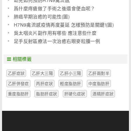
幼兒如何預防H7N9禽流感
爲什麼痔瘡做了手術之後還會便血呢？
肺癌早期治癒的可能性(圖)
H7N9禽流感疫情再度蔓延 怎樣預防是關鍵!(圖)
吳太咽炎片副作用有哪些 應注意些什麼
足手反射區療法一次治癒右眼麥粒腫一例
相關標籤
乙肝症狀
乙肝大三陽
乙肝小三陽
乙肝兩對半
乙肝併發症
丙肝症狀
輕度脂肪肝
中度脂肪肝
重度脂肪肝
脂肪肝症狀
肝硬化症狀
酒精肝症狀