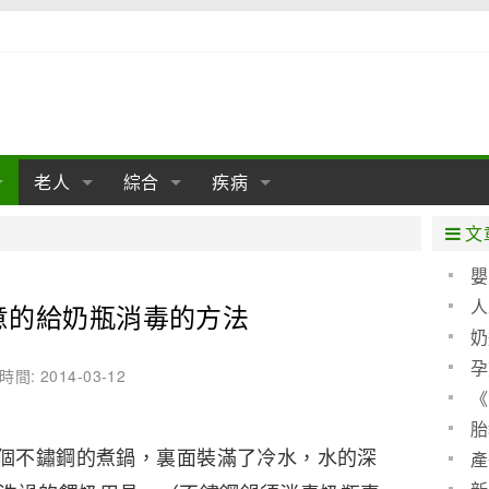
老人
綜合
疾病
孕
陰道
性包皮
老人保健
女性卵巢
懷孕
老人生活
兩性
分娩
糖尿病
老人飲食
減肥
癌症
美容
肝病
文
經期
性保養
老人心理
新生兒期
女性護理
老人疾病
整形
嬰兒期
胃病
老人健身
瑜伽
腎病
健身
泌尿科
嬰
聖 
人
意的給奶瓶消毒的方法
期
生理
性疾病
老人用品
學前期
女性疾病
亞健康
老人護理
母嬰用品
肛腸科
急救自救
精神病
骨科
算方
奶
耳鼻喉
腦病
心血管
孕
時間: 2014-03-12
《
皮膚病
眼科
口腔科
(圖)
胎
不鏽鋼的煮鍋，裏面裝滿了冷水，水的深
內科
產