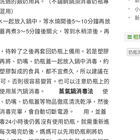
新
洗過的餵奶用具。（不鏽鋼鍋須消毒奶瓶專
小
物混用）
新
水一起放入鍋中，等水燒開後5～10分鐘再放
蓋再煮3～5分鐘後關火，等到水稍涼後，再
相
，待幹了之後再套回奶瓶上備用。若是塑膠
奶瓶
再將、奶嘴、奶瓶蓋一起放入鍋中消毒，約
是，塑膠製成的食具，都不宜煮久，所以建議在
即可，否則很容易變質。也可以注意奶瓶上的
最好使用蒸汽鍋消毒。
使
蒸氣鍋消毒法
、奶嘴、奶瓶蓋等物品徹底清洗乾淨，然後
其消毒完畢，會自動切斷電源。 用，並蓋
毒24小時後仍舊沒有使用奶瓶，就需重新進
每次喝完奶後，媽媽可以先用奶瓶刷將奶