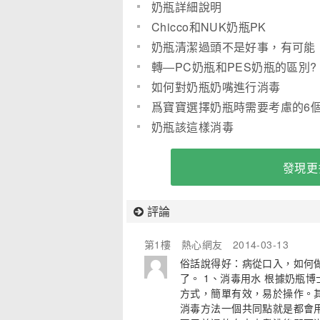
奶瓶詳細說明
Chicco和NUK奶瓶PK
奶瓶清潔過頭不是好事，有可能
害了孩子！(圖)
轉―PC奶瓶和PES奶瓶的區別?
如何對奶瓶奶嘴進行消毒
爲寶寶選擇奶瓶時需要考慮的6
方面(圖)
奶瓶該這樣消毒
發現更
評論
第1樓
熱心網友
2014-03-13
俗話說得好：病從口入，如何
了。 1、消毒用水 根據奶瓶
方式，簡單有效，易於操作。
消毒方法一個共同點就是都會