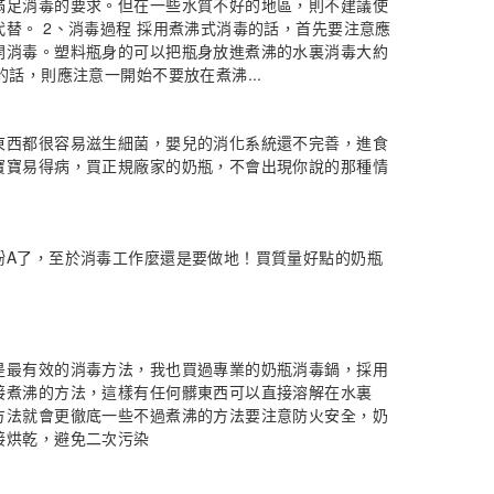
滿足消毒的要求。但在一些水質不好的地區，則不建議使
替。 2、消毒過程 採用煮沸式消毒的話，首先要注意應
開消毒。塑料瓶身的可以把瓶身放進煮沸的水裏消毒大約
的話，則應注意一開始不要放在煮沸...
東西都很容易滋生細菌，嬰兒的消化系統還不完善，進食
寶寶易得病，買正規廠家的奶瓶，不會出現你說的那種情
酚A了，至於消毒工作麼還是要做地！買質量好點的奶瓶
是最有效的消毒方法，我也買過專業的奶瓶消毒鍋，採用
接煮沸的方法，這樣有任何髒東西可以直接溶解在水裏
方法就會更徹底一些不過煮沸的方法要注意防火安全，奶
接烘乾，避免二次污染