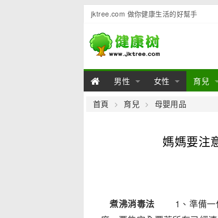
jktree.com 做你健康生活的好幫手
男性
女性
育兒
男性陽痿
女性乳房
男性早泄
準備懷
女性
男
首頁
育兒
母嬰用品
男性不育
女性子宮
男性心理
女性
產後
男
媽媽要注
男性飲食
女性飲食
男性用品
幼兒
女性
男
1、準備一個
煮沸消毒法