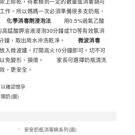
架上晾乾，待累積到一定的數量或消毒鍋可
工作。所以媽媽一次必須準備很多支奶瓶，
需。
用0.5%過氧乙酸
化學消毒劑浸泡法
%的高錳酸鉀溶液浸泡30分鐘或TD等有效氯消
一3分鐘，取出用水沖洗乾淨。
微波消毒
入微波爐，打開高火10分鐘即可。切不可
，以免變形、損壞。 家長可選擇奶瓶清洗
效，更安全。
可以確認懷孕
開奶(圖)
安安奶瓶消毒鍋系列(圖)