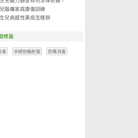
生兒聽力篩查有何法律依據？
兒腦癱家庭康復訓練
生兒病感性黃疸怎樣辦
關標籤
消毒
孕婦防輻射服
奶嘴消毒