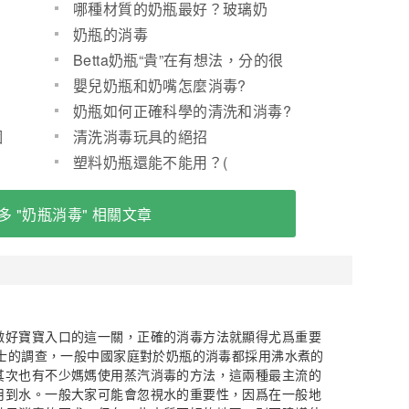
哪種材質的奶瓶最好？玻璃奶
瓶？塑料奶瓶？
奶瓶的消毒
Betta奶瓶“貴”在有想法，分的很
細教你怎麼選！(圖)
嬰兒奶瓶和奶嘴怎麼消毒?
奶瓶如何正確科學的清洗和消毒?
親親寶貝
個
清洗消毒玩具的絕招
塑料奶瓶還能不能用？(
多 "奶瓶消毒" 相關文章
做好寶寶入口的這一關，正確的消毒方法就顯得尤爲重要
博士的調查，一般中國家庭對於奶瓶的消毒都採用沸水煮的
其次也有不少媽媽使用蒸汽消毒的方法，這兩種最主流的
用到水。一般大家可能會忽視水的重要性，因爲在一般地