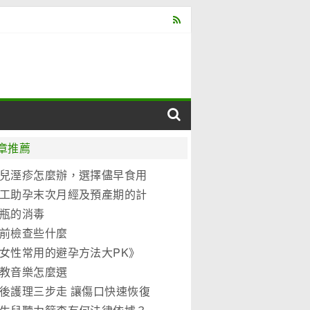
章推薦
兒溼疹怎麼辦，選擇儘早食用
元優博
工助孕末次月經及預產期的計
法
瓶的消毒
前檢查些什麼
女性常用的避孕方法大PK》
教音樂怎麼選
後護理三步走 讓傷口快速恢復