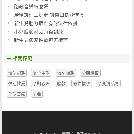
胎教音樂怎麼選
產後護理三步走 讓傷口快速恢復
新生兒聽力篩查有何法律依據？
小兒腦癱家庭康復訓練
新生兒病感性黃疸怎樣辦
相關標籤
懷孕初期
懷孕中期
懷孕晚期
孕期檢查
孕期性愛
孕期心理
胎教
假性懷孕
孕期清胎毒
孕期宮縮
早產
© 2010-2026 健康樹 JKTree.com