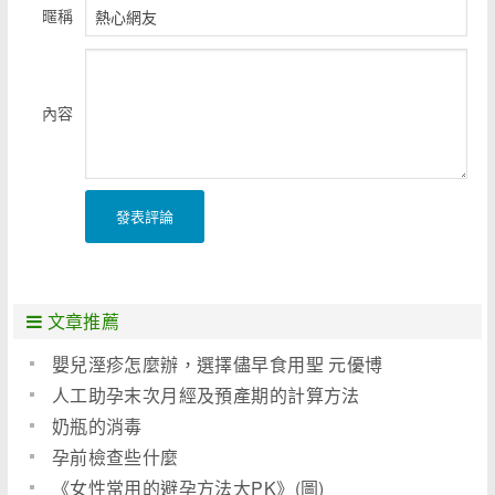
暱稱
內容
發表評論
文章推薦
嬰兒溼疹怎麼辦，選擇儘早食用聖 元優博
人工助孕末次月經及預產期的計算方法
奶瓶的消毒
孕前檢查些什麼
《女性常用的避孕方法大PK》(圖)