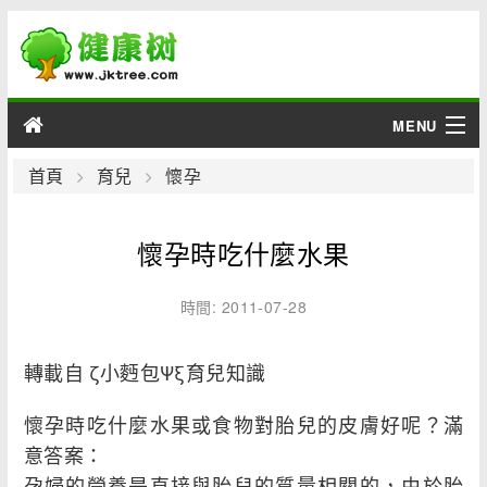
MENU
男性
首頁
育兒
懷孕
女性
懷孕時吃什麼水果
育兒
時間: 2011-07-28
老人
轉載自 ζ小麪包Ψξ育兒知識
綜合
懷孕時吃什麼水果或食物對胎兒的皮膚好呢？滿
疾病
意答案：
孕婦的營養是直接與胎兒的質量相關的，由於胎