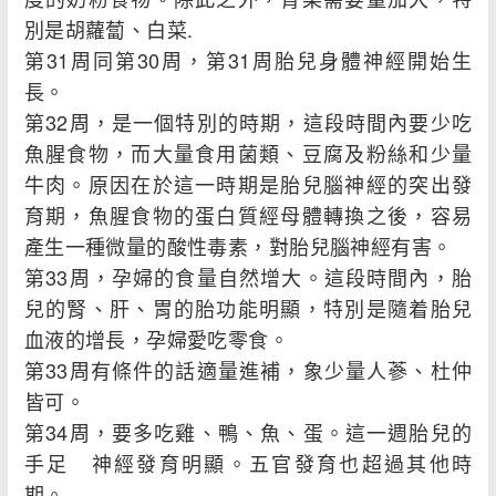
別是胡蘿蔔、白菜.
第31周同第30周，第31周胎兒身體神經開始生
長。
第32周，是一個特別的時期，這段時間內要少吃
魚腥食物，而大量食用菌類、豆腐及粉絲和少量
牛肉。原因在於這一時期是胎兒腦神經的突出發
育期，魚腥食物的蛋白質經母體轉換之後，容易
產生一種微量的酸性毒素，對胎兒腦神經有害。
第33周，孕婦的食量自然增大。這段時間內，胎
兒的腎、肝、胃的胎功能明顯，特別是隨着胎兒
血液的增長，孕婦愛吃零食。
第33周有條件的話適量進補，象少量人蔘、杜仲
皆可。
第34周，要多吃雞、鴨、魚、蛋。這一週胎兒的
手足 神經發育明顯。五官發育也超過其他時
期。