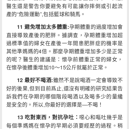
醫生還是警告你要避免有可能讓你摔倒或引起流
產的“危險運動”,包括籃球和騎馬。
孕期體重的過度增加會
11 避免增加太多體重:
直接導致產後的肥胖。據調查，孕期體重增加超
過標準值的婦女在產後一年間患肥胖症的機率是
其他準媽媽的4倍。那麼孕期體重增加多少是正常
的呢？醫生的建議是：懷孕前體重正常的婦女，
在懷孕後體重增加10～15公斤就屬於正常。
雖然不是說喝酒一定會導致不
12 最好不喝酒:
好的後果,但到目前爲止,還沒有明確的研究結果告
訴我們在孕期的哪個階段喝酒以及喝多少的量纔
是安全的。所以,你最好的選擇是—不喝！
噁心和嘔吐幾乎是
13 吃對東西，對抗孕吐：
每個準媽媽在懷孕的早期必須要經歷的過程。稍