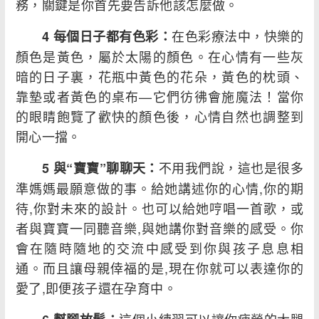
務，關鍵是你首先要告訴他該怎麼做。
在色彩療法中，快樂的
4 每個日子都有色彩：
顏色是黃色，屬於太陽的顏色。在心情有一些灰
暗的日子裏，花瓶中黃色的花朵，黃色的枕頭、
靠墊或者黃色的桌布—它們彷彿會施魔法！當你
的眼睛飽覽了歡快的顏色後，心情自然也調整到
開心一擋。
不用我們說，這也是很多
5 與“寶寶”聊聊天：
準媽媽最願意做的事。給她講述你的心情,你的期
待,你對未來的設計。也可以給她哼唱一首歌，或
者與寶寶一同聽音樂,與她講你對音樂的感受。你
會在隨時隨地的交流中感受到你與孩子息息相
通。而且讓母親倖福的是,現在你就可以表達你的
愛了,即便孩子還在孕育中。