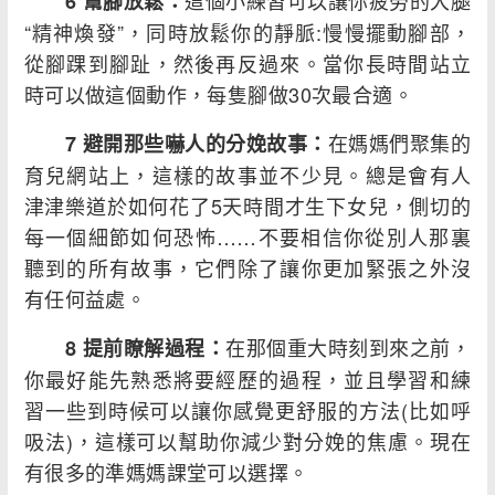
這個小練習可以讓你疲勞的大腿
6 幫腳放鬆：
“精神煥發”，同時放鬆你的靜脈:慢慢擺動腳部，
從腳踝到腳趾，然後再反過來。當你長時間站立
時可以做這個動作，每隻腳做30次最合適。
在媽媽們聚集的
7 避開那些嚇人的分娩故事：
育兒網站上，這樣的故事並不少見。總是會有人
津津樂道於如何花了5天時間才生下女兒，側切的
每一個細節如何恐怖……不要相信你從別人那裏
聽到的所有故事，它們除了讓你更加緊張之外沒
有任何益處。
在那個重大時刻到來之前，
8 提前瞭解過程：
你最好能先熟悉將要經歷的過程，並且學習和練
習一些到時候可以讓你感覺更舒服的方法(比如呼
吸法)，這樣可以幫助你減少對分娩的焦慮。現在
有很多的準媽媽課堂可以選擇。