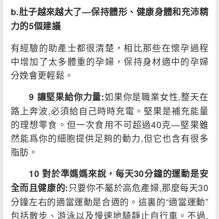
b.肚子越來越大了—保持體形、健康身體和充沛精
力的5個建議
有經驗的助產士都很清楚，相比那些在懷孕過程
中增加了太多體重的孕婦，保持身材適中的孕婦
分娩會更輕鬆。
如果你是職業女性,整天在
9 讓堅果給你力量:
路上奔波,必須給自己時時充電。堅果是補充能量
的理想零食。但一次食用不可超過40克—堅果雖
然能爲你的細胞提供足夠的動力,但它也含有很多
脂肪。
10 對於準媽媽來說，每天30分鐘的運動是安
只要你不屬於高危產婦,那麼每天30
全而且健康的:
分鐘左右的適當運動是合適的。這裏的“適當運動”
包括散步、游泳以及慢速地騎靜止自行車。不過,