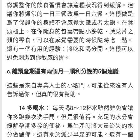
微調整你的飲食習慣會讓這種狀況得到緩解。建
議你將通常的一日三餐改爲一日六餐，這樣做是
爲了保證你的身體不會感覺太餓或者太飽。在牀
頭櫃上，在你隨身的包裏帶點小餅乾、蔬菜片之
類的零食，可以在感覺需要的時候隨時吃一點。
還有一個有用的經驗：將吃和喝分開，這樣可以
避免刺激到你敏感的胃。
c.離預產期還有兩個月—順利分娩的5個建議
這些是來自專業人士的小竅門，可能從來沒有人
告訴過你，但真的很有幫助。
每天喝8～12杯水雖然難免會讓
14 多喝水：
你多跑幾次洗手間，但是很值得。充足的水分會
緩解孕期多發的便祕，爲生產時將大量流失的水
分做儲備，還有助於減少早產的可能。還有一個