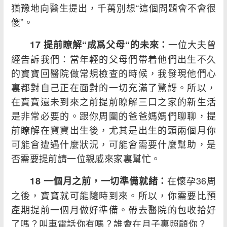
猶豫地向醫生提出，千萬別想“這個問題會不會很
傻”。
一位大夫曾
17 提前瞭解“成爲父母“的未來：
經告訴我們：當年輕的父母們帶着他們出生不久
的寶寶回醫院做常規檢查的時候，我發現他們心
裏都對自己正在面對的一切充滿了驚訝。所以，
在寶寶還未到來之前提前瞭解三口之家的新生活
是非常必要的。跟你周圍的爸爸媽媽們聊聊，提
前瞭解在寶寶出生後，尤其是出生的頭兩個月你
可能會遭遇什麼狀況，可能會需要什麼幫助，是
否需要提前請一位親戚來家裏幫忙。
在懷孕36周
18 一個月之前，一切準備就緒：
之後，寶寶就可能隨時到來。所以，你需要比預
產期提前一個月做好準備。帶去醫院的包收拾好
了嗎？叫車電話你有嗎？誰會在月子裏照顧你？