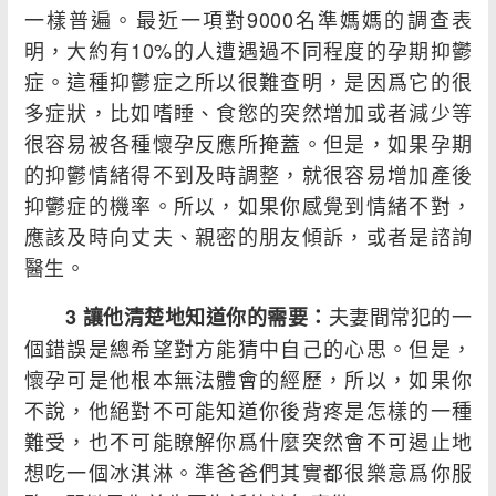
一樣普遍。最近一項對9000名準媽媽的調查表
明，大約有10%的人遭遇過不同程度的孕期抑鬱
症。這種抑鬱症之所以很難查明，是因爲它的很
多症狀，比如嗜睡、食慾的突然增加或者減少等
很容易被各種懷孕反應所掩蓋。但是，如果孕期
的抑鬱情緒得不到及時調整，就很容易增加產後
抑鬱症的機率。所以，如果你感覺到情緒不對，
應該及時向丈夫、親密的朋友傾訴，或者是諮詢
醫生。
夫妻間常犯的一
3 讓他清楚地知道你的需要：
個錯誤是總希望對方能猜中自己的心思。但是，
懷孕可是他根本無法體會的經歷，所以，如果你
不說，他絕對不可能知道你後背疼是怎樣的一種
難受，也不可能瞭解你爲什麼突然會不可遏止地
想吃一個冰淇淋。準爸爸們其實都很樂意爲你服