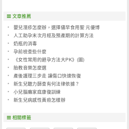
文章推薦
嬰兒溼疹怎麼辦，選擇儘早食用聖 元優博
人工助孕末次月經及預產期的計算方法
奶瓶的消毒
孕前檢查些什麼
《女性常用的避孕方法大PK》(圖)
胎教音樂怎麼選
產後護理三步走 讓傷口快速恢復
新生兒聽力篩查有何法律依據？
小兒腦癱家庭康復訓練
新生兒病感性黃疸怎樣辦
相關標籤