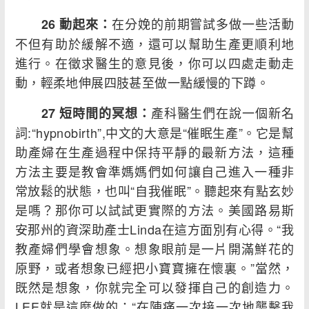
在分娩的前期嘗試多做一些活動
26 動起來：
不但有助於緩解不適，還可以幫助生產更順利地
進行。在徵求醫生的意見後，你可以四處走動走
動，輕柔地伸展四肢甚至做一點緩慢的下蹲。
產科醫生們在說一個新名
27 短時間的冥想：
詞:“hypnobirth”,中文的大意是“催眠生產”。它是幫
助產婦在生產過程中保持平靜的最新方法，這種
方法主要是教會準媽媽們如何讓自己進入一種非
常放鬆的狀態，也叫“自我催眠”。聽起來有點玄妙
是嗎？那你可以試試更實際的方法。美國路易斯
安那州的資深助產士Linda在這方面別有心得。“我
教產婦們學會想象。想象眼前是一片開滿鮮花的
原野，或者想象已經把小寶寶擁在懷裏。”當然，
既然是想象，你就完全可以發揮自己的創造力。
LEE就是這麼做的：“在陣痛一次接一次地襲擊我