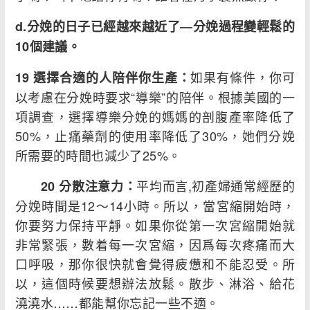
d.分娩的日子已經越來越近了—分娩過程變輕鬆的
10個建議。
如果有條件，你可
19 選擇合適的人陪伴你生產：
以考慮在分娩時要求“導樂”的陪伴。根據美國的一
項調查，選擇導樂分娩的媽媽的剖腹產率降低了
50%，止痛藥劑的使用率降低了30%，她們分娩
所需要的時間也減少了25%。
平均而言,初產婦通常經歷的
20 分散注意力：
分娩時間是12～14小時。所以，當宮縮開始時，
你要努力保持平靜。如果你從第一次宮縮開始就
非常緊張，數着每一次宮縮，因爲每次疼痛而大
口呼吸，那你很快就會覺得疲憊和不能忍受。所
以，這個時候要想辦法放鬆。散步、淋浴、給花
澆澆水……都能幫你忘記一些不適。