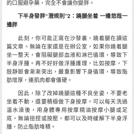
的口服避孕藥，完全不會讓你變胖。
下半身發胖“潛規則”2：蹺腿坐着 一邊悠哉一
邊胖
此刻，你可能正窩在沙發裏，蹺着腿在讀這
篇文章。無論在家還是在辦公室，如果你蹺着腿
坐一整天，會阻礙腿部血液和淋巴循環，導致下
半身浮腫。再不好好做浮腫護理，比如按摩，下
肢靜脈會漸漸突出，嚴重影響下身循環，導致脂
肪增厚，連肌肉都會僵硬。
因此，除了改掉蹺腿這種不良坐姿，不要老
坐着不動，還要積極做下身按摩。可以每天洗過
溫水澡後，用身體專用按摩精油按摩小腿或足
底，無論扭捏或按壓，都可以及時緩解下半身浮
腫，防止脂肪堆積。