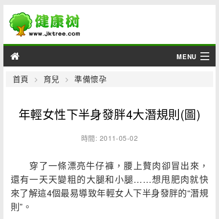
MENU
男性
首頁
育兒
準備懷孕
女性
年輕女性下半身發胖4大潛規則(圖)
育兒
時間: 2011-05-02
老人
穿了一條漂亮牛仔褲，腰上贅肉卻冒出來，
綜合
還有一天天變粗的大腿和小腿……想甩肥肉就快
來了解這4個最易導致年輕女人下半身發胖的“潛規
疾病
則”。