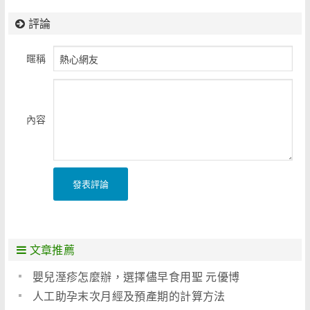
評論
暱稱
內容
發表評論
文章推薦
嬰兒溼疹怎麼辦，選擇儘早食用聖 元優博
人工助孕末次月經及預產期的計算方法