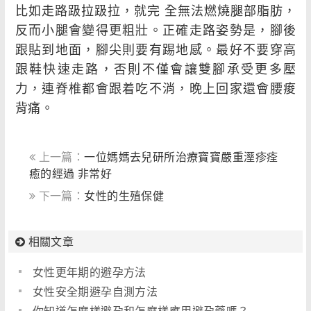
比如走路趿拉趿拉，就完 全無法燃燒腿部脂肪，
反而小腿會變得更粗壯。正確走路姿勢是，腳後
跟貼到地面，腳尖則要有踢地感。最好不要穿高
跟鞋快速走路，否則不僅會讓雙腳承受更多壓
力，連脊椎都會跟着吃不消，晚上回家還會腰痠
背痛。
上一篇：
一位媽媽去兒研所治療寶寶嚴重溼疹痊
癒的經過 非常好
下一篇：
女性的生殖保健
相關文章
女性更年期的避孕方法
女性安全期避孕自測方法
你知道怎麼樣避孕和怎麼樣應用避孕藥嗎？