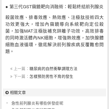
● 第三代GST窺鏡靶向消融術：輕鬆終結前列腺炎
殺菌效應、排毒效應、熱效應、注極肽技術四大
功效更強大，增加內窺鏡導向系統靶向定位殺
菌，加強MAT注極肽補充鋅離子功效，高效排毒
的同時激活體內NK細胞，增強熱效應，加快腺體
細胞血液循環，徹底解決前列腺疾病反覆難愈問
題。
上一篇：
糖尿病的自然衝擊調理方法
下一篇：
怎樣預防男性不育的發生
相關文章
急性前列腺炎有哪些併發症呢