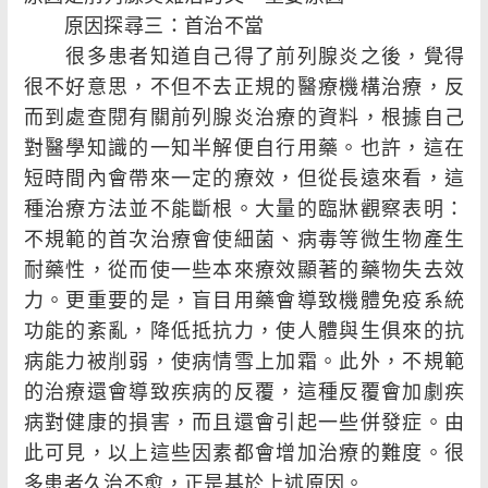
原因探尋三：首治不當
很多患者知道自己得了前列腺炎之後，覺得
很不好意思，不但不去正規的醫療機構治療，反
而到處查閱有關前列腺炎治療的資料，根據自己
對醫學知識的一知半解便自行用藥。也許，這在
短時間內會帶來一定的療效，但從長遠來看，這
種治療方法並不能斷根。大量的臨牀觀察表明：
不規範的首次治療會使細菌、病毒等微生物產生
耐藥性，從而使一些本來療效顯著的藥物失去效
力。更重要的是，盲目用藥會導致機體免疫系統
功能的紊亂，降低抵抗力，使人體與生俱來的抗
病能力被削弱，使病情雪上加霜。此外，不規範
的治療還會導致疾病的反覆，這種反覆會加劇疾
病對健康的損害，而且還會引起一些併發症。由
此可見，以上這些因素都會增加治療的難度。很
多患者久治不愈，正是基於上述原因。