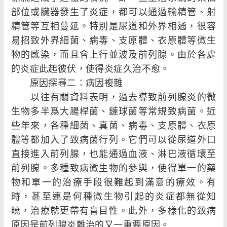
部位或臟器發生了炎症，都可以通過輸精管、射
精管等互相蔓延。特別是尿道和外界相通，很容
易招致外界細菌、病毒、支原體、衣原體等微生
物的感染，而且會上行並波及前列腺。由於各處
的炎症此起彼伏，使得炎症久治不愈。
原因探尋二：病因複雜
以往有關資料表明，過去導致前列腺炎的微
生物多半爲大腸桿菌、鏈球菌等常規致病菌。近
些年來，各種細菌、真菌、病毒、支原體、衣原
體等都加入了致病菌行列。它們可以從尿道外口
直接進入前列腺，也能通過血液、淋巴液循環至
前列腺。多種致病微生物的參與，使得單一的藥
物和單一的治療手段很難起到滿意的療效。有
時，甚至連是何種微生物引起的炎症都無從知
曉，治療就更帶有盲目性。此外，多樣化的致病
原因是前列腺炎難治的又一重要原因。