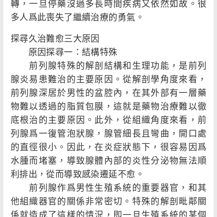
轉，一旦停藥沒過多長時間疾病又依然如故。很
多人爲此喪失了繼續治療的勇氣。
探尋久治難愈三大原因
原因探尋一：結構特殊
前列腺特殊的解剖結構和生理功能，是前列
腺炎易患難治的主要原因。從解剖學角度來看，
前列腺深居於男性的盆腔內，在其外部有一層藥
物難以透過的脂質包膜，這就是藥物治療難以徹
底根治的主要原因。此外，從組織角度來看，前
列腺爲一復管泡狀腺，腺管細長且彎曲，開口處
的直徑很小。因此，在炎症狀態下，很容易因爲
水腫而堵塞，導致腺體內部的炎性分泌物無法順
利排出，從而導致感染遷延不愈。
前列腺作爲男性生殖系統的重要器官，和其
他組織器官的關係非常密切。特殊的解剖毗鄰關
係就造成了這樣的情況，即一旦生殖系統的某個