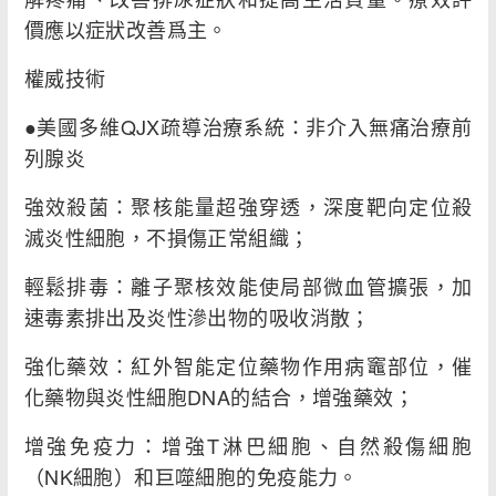
價應以症狀改善爲主。
權威技術
●美國多維QJX疏導治療系統：非介入無痛治療前
列腺炎
強效殺菌：聚核能量超強穿透，深度靶向定位殺
滅炎性細胞，不損傷正常組織；
輕鬆排毒：離子聚核效能使局部微血管擴張，加
速毒素排出及炎性滲出物的吸收消散；
強化藥效：紅外智能定位藥物作用病竈部位，催
化藥物與炎性細胞DNA的結合，增強藥效；
增強免疫力：增強T淋巴細胞、自然殺傷細胞
（NK細胞）和巨噬細胞的免疫能力。