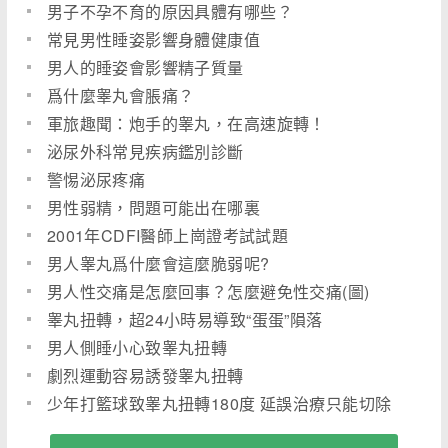
男子不孕不育的原因具體有哪些？
常見男性睡姿影響身體健康值
男人的睡姿會影響精子質量
爲什麼睾丸會脹痛？
軍旅趣聞：炮手的睾丸，在高速旋轉！
泌尿外科常見疾病鑑別診斷
警惕泌尿疼痛
男性弱精，問題可能出在哪裏
2001年CDFI醫師上崗證考試試題
男人睾丸爲什麼會這麼脆弱呢?
男人性交痛是怎麼回事？怎麼避免性交痛(圖)
睾丸扭轉，超24小時易導致“蛋蛋”隕落
男人側睡小心致睾丸扭轉
劇烈運動容易誘發睾丸扭轉
少年打籃球致睾丸扭轉180度 延誤治療只能切除