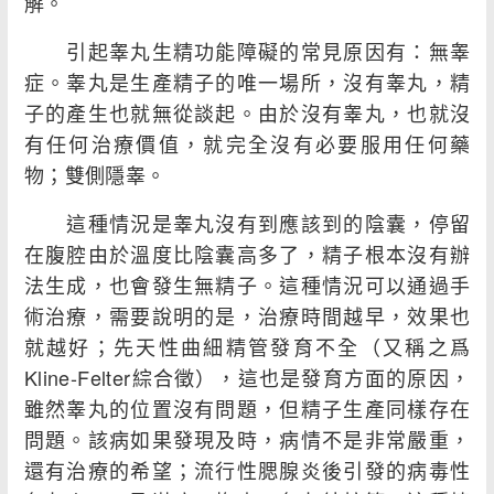
解。
引起睾丸生精功能障礙的常見原因有：無睾
症。睾丸是生產精子的唯一場所，沒有睾丸，精
子的產生也就無從談起。由於沒有睾丸，也就沒
有任何治療價值，就完全沒有必要服用任何藥
物；雙側隱睾。
這種情況是睾丸沒有到應該到的陰囊，停留
在腹腔由於溫度比陰囊高多了，精子根本沒有辦
法生成，也會發生無精子。這種情況可以通過手
術治療，需要說明的是，治療時間越早，效果也
就越好；先天性曲細精管發育不全（又稱之爲
Kline-Felter綜合徵），這也是發育方面的原因，
雖然睾丸的位置沒有問題，但精子生產同樣存在
問題。該病如果發現及時，病情不是非常嚴重，
還有治療的希望；流行性腮腺炎後引發的病毒性