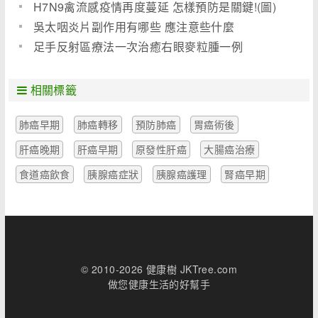
H7N9禽流感疫情再度蔓延 怎樣預防是關鍵!(圖)
吳太咽炎片副作用有哪些 應注意些什麼
足手反射區療法一次治癒右眼麥粒腫一例
相關標籤
肺癌早期
肺癌轉移
預防肺癌
胃癌術後
肝癌晚期
肝癌早期
原發性肝癌
大腸癌治療
食道癌飲食
胰腺癌症狀
胰腺癌護理
腎癌早期
© 2010-2026 健康樹 JKTree.com
做您健康生活的好幫手