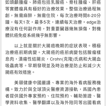
如頭顱腫瘤、肺癌包括乳腺癌、脊柱腫瘤、肝癌
等實體瘤具有極好的治療效果。整個治療過程無
創，無需麻醉，無需住院，每次治療時間8-20分
鐘，每天1次，最多5次，連續每天治療。edge治
療沒有任何副作用，對重要臟器幾無損傷，對機
體抗癌免疫系統幾乎無影響。
以上就是關於大腸癌晚期的症狀表現。積極
治療癌前期病變。大腸癌的癌前病變包括腺瘤樣
息肉，潰瘍性結腸炎，Crohn(克隆)氏病和大腸血
吸蟲病等。早期發現並及時治療是防止和減少大
腸癌有效措施。
美頤健康中國嚴謹、專業的海外看病服務機
構。致力於與全球頂尖醫療資源接軌，爲國內患
者提供國外專家預約、住院預約、輔助簽證、醫
學資料收集、醫學翻譯以及海外陪同等出國看病