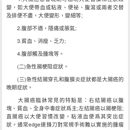
變，如大便帶血或粘液、便祕、腹瀉或兩者交替
及排便不盡，大便變形，變細等;
2.腹部不適，隱痛或脹氣;
3.貧血、消瘦、乏力;
4.腹部觸及腫塊等。
(二)急性腸梗阻症狀。
(三)急性結腸穿孔和腹膜炎症狀都是大腸癌的
晚期症狀。
大腸癌臨牀常見的特點是：右結腸癌以腹
塊、貧血、全身中毒症狀爲主;左結腸癌以腸梗阻;
直腸癌以大便習慣改變，粘液血便爲其突出症
狀。通常edge速鋒刀對常規手術難以實施的腫瘤