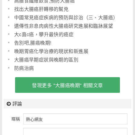
高膳食纖維飲食,預防大腸癌
找出大腸癌肝轉移的幫兇
中國常見癌症疾病的預防與診治（三、大腸癌）
遺傳性非息肉病性大腸癌研究進展和臨牀展望
（七）
大c直c癌，攀升最快的癌症
告別吧,腸癌晚期!
晚期胃癌化學治療的現狀和新進展
大腸癌早期症狀與晚期的區別
防病治病
發現更多 "大腸癌晚期" 相關文章
評論
暱稱