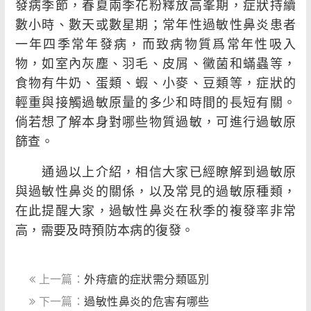
發病季節，春夏兩季花粉釋放高峯期，症狀持續
數小時、數天或數星期；常年性過敏性鼻炎患者
一年四季常年發病，而致病物質爲常年性吸入
物，如室內灰塵、羽毛、皮屑、黴菌和蟎蟲等，
食物有牛奶、蛋類、蝦、小麥、豆類等，症狀的
輕重與接觸過敏原量的多少和時間的長短有關。
倘若想了解本身對哪些物質過敏，可進行過敏原
篩查。
通過以上介紹，相信大家已經瞭解到過敏原
與過敏性鼻炎的關係，以及常見的過敏原種類，
在此提醒大家，過敏性鼻炎在秋季的複發率非常
高，需要及時預防本病的復發。
上一篇：
外痔瘡的症狀需分類區別
下一篇：
過敏性鼻炎的危害有哪些