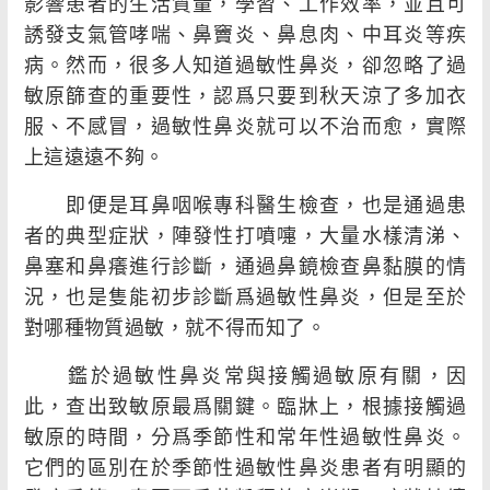
影響患者的生活質量，學習、工作效率，並且可
誘發支氣管哮喘、鼻竇炎、鼻息肉、中耳炎等疾
病。然而，很多人知道過敏性鼻炎，卻忽略了過
敏原篩查的重要性，認爲只要到秋天涼了多加衣
服、不感冒，過敏性鼻炎就可以不治而愈，實際
上這遠遠不夠。
即便是耳鼻咽喉專科醫生檢查，也是通過患
者的典型症狀，陣發性打噴嚏，大量水樣清涕、
鼻塞和鼻癢進行診斷，通過鼻鏡檢查鼻黏膜的情
況，也是隻能初步診斷爲過敏性鼻炎，但是至於
對哪種物質過敏，就不得而知了。
鑑於過敏性鼻炎常與接觸過敏原有關，因
此，查出致敏原最爲關鍵。臨牀上，根據接觸過
敏原的時間，分爲季節性和常年性過敏性鼻炎。
它們的區別在於季節性過敏性鼻炎患者有明顯的