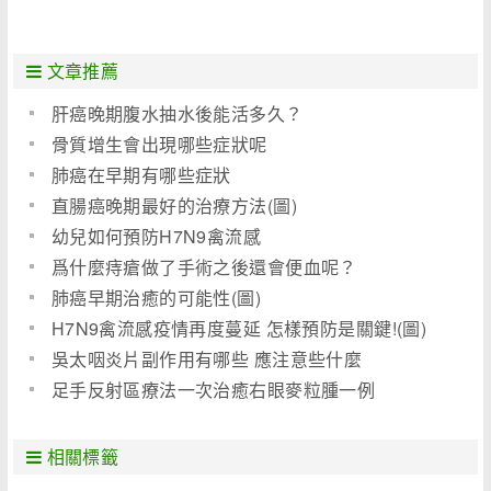
文章推薦
肝癌晚期腹水抽水後能活多久？
骨質增生會出現哪些症狀呢
肺癌在早期有哪些症狀
直腸癌晚期最好的治療方法(圖)
幼兒如何預防H7N9禽流感
爲什麼痔瘡做了手術之後還會便血呢？
肺癌早期治癒的可能性(圖)
H7N9禽流感疫情再度蔓延 怎樣預防是關鍵!(圖)
吳太咽炎片副作用有哪些 應注意些什麼
足手反射區療法一次治癒右眼麥粒腫一例
相關標籤