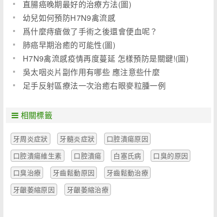
直腸癌晚期最好的治療方法(圖)
幼兒如何預防H7N9禽流感
爲什麼痔瘡做了手術之後還會便血呢？
肺癌早期治癒的可能性(圖)
H7N9禽流感疫情再度蔓延 怎樣預防是關鍵!(圖)
吳太咽炎片副作用有哪些 應注意些什麼
足手反射區療法一次治癒右眼麥粒腫一例
相關標籤
牙周炎症狀
牙髓炎症狀
口腔潰瘍原因
口腔潰瘍維生素
口腔潰瘍
白塞氏病
口臭的原因
口臭治療
牙齒鬆動原因
牙齒鬆動治療
牙齦萎縮原因
牙齦萎縮治療