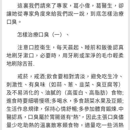
這裏我們請來了專家，葛小偉，葛醫生，卻
讓她從專家角度來給我們說一說，到底怎樣治療
口臭。
怎樣治療口臭（一）、
注意口腔衛生，每天晨起、睡前和飯後認真
地刷牙漱口，必要時，用牙刷或潔淨的毛巾輕柔
地刷除舌苔.
戒菸，戒酒;飲食要相對清淡，避免吃生冷、
刺激性、有臭味（如蒜、蔥、韭菜、臭豆腐等）
及不易消化的、油膩的（高蛋白、高脂肪）食物;
進食時要細嚼慢嚥;多喝水，多食蔬菜水果及豆類;
生活作息規律，保持心情舒暢;多參加體育鍛煉.中
醫認爲，口臭屬於胃腸道有“熱”，因此主張口臭儘
量少吃助熱的溫裏散寒類食物，適量吃一些消熱