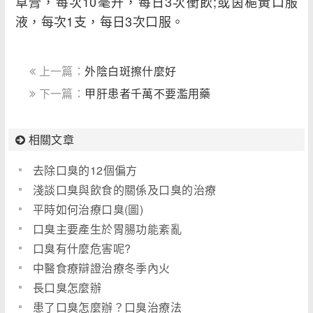
草膏，每次10毫升，每日3次衝飲;或茵梔黃口服
液，每次1支，每日3次口服。
上一篇：
外陰白斑擦什麼好
下一篇：
甲肝患者千萬不要濫用藥
相關文章
去除口臭的12個偏方
淺談口臭與飲食的關係及口臭的治療
平時如何治療口臭(圖)
口臭主要產生於胃腸功能紊亂
口臭有什麼危害呢?
中醫食療辯證治療冬季內火
長口臭怎麼辦
患了口臭怎麼辦？口臭治療法