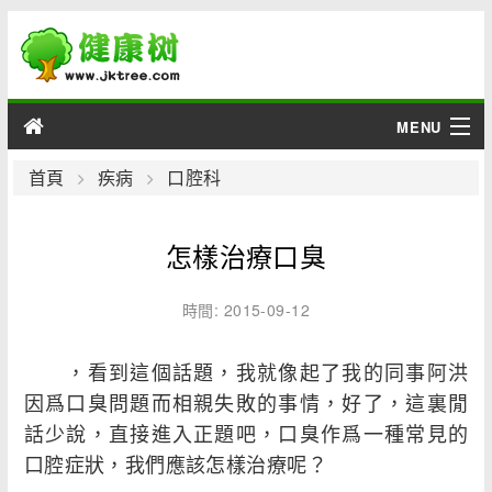
MENU
男性
首頁
疾病
口腔科
女性
怎樣治療口臭
育兒
時間: 2015-09-12
老人
，看到這個話題，我就像起了我的同事阿洪
綜合
因爲口臭問題而相親失敗的事情，好了，這裏閒
話少說，直接進入正題吧，口臭作爲一種常見的
疾病
口腔症狀，我們應該怎樣治療呢？