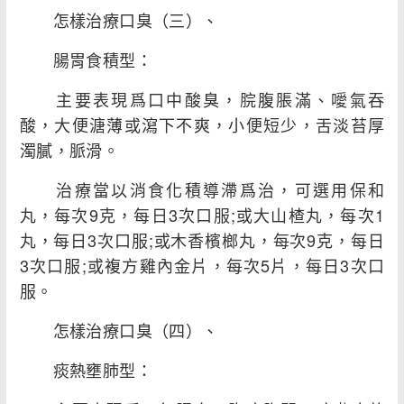
怎樣治療口臭（三）、
腸胃食積型：
主要表現爲口中酸臭，脘腹脹滿、噯氣吞
酸，大便溏薄或瀉下不爽，小便短少，舌淡苔厚
濁膩，脈滑。
治療當以消食化積導滯爲治，可選用保和
丸，每次9克，每日3次口服;或大山楂丸，每次1
丸，每日3次口服;或木香檳榔丸，每次9克，每日
3次口服;或複方雞內金片，每次5片，每日3次口
服。
怎樣治療口臭（四）、
痰熱壅肺型：