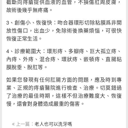
截斷向痔瘡提供血液的血管，不損傷肛周皮膚，
故術後幾乎無疼痛。
3、創傷小、恢復快：吻合器環形切除粘膜爲非開
放性傷口，出血少，免除術後換藥煩惱，可很快
恢復正常生活。
4、診療範圍大：環形痔、多瓣痔、巨大孤立痔、
內痔、外痔、混合痔、環狀痔、嵌頓痔、直腸粘
膜脫垂、脫肛等。
如果您發現有任何肛腸方面的問題，應及時到專
業、正規的痔瘡醫院進行檢查、治療。切莫錯過
了治療的最佳時期，這樣不但治療難度大、恢復
慢，還會對身體造成嚴重的傷害。
上一篇：
老人也可以洗牙嗎