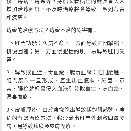
核、痔病、痔疾等。痔瘡隨着病程的延長會大大
增加治癒難度，不及時治療將會導致一系列危害
和疾病。
痔瘡的治療方法？痔瘡不治的危害有：
1、肛門功能：久病不愈，一方面導致肛門攣縮，
排便困難；另一方面侵犯括約肌，易導致肛門失
禁。
2、導致敗血症、毒血癥、膿毒血癥：肛門膿腫、
肛門感染一旦形成，產生出血癥狀，細菌、毒
素、膿栓就輕易侵入血液引發敗血症，毒血癥、
濃毒血癥。
3、皮膚溼疹：由於痔塊脫出導致括約肌鬆弛，痔
瘡的有效治療方法，黏液流出肛門外刺激四周皮
膚，易導致瘙癢及皮膚溼疹。