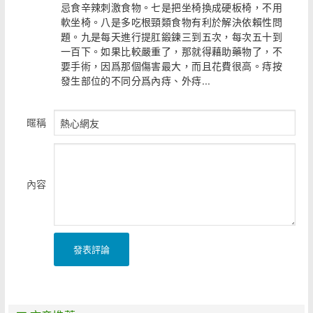
忌食辛辣刺激食物。七是把坐椅換成硬板椅，不用
軟坐椅。八是多吃根頸類食物有利於解決依賴性問
題。九是每天進行提肛鍛鍊三到五次，每次五十到
一百下。如果比較嚴重了，那就得藉助藥物了，不
要手術，因爲那個傷害最大，而且花費很高。痔按
發生部位的不同分爲內痔、外痔...
暱稱
內容
發表評論