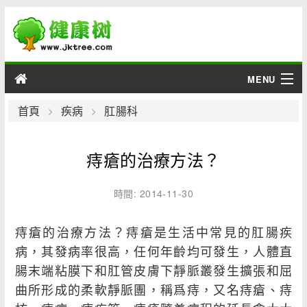
MENU
男性
首頁
疾病
肛腸科
女性
痔瘡的治療方法？
育兒
時間: 2014-11-30
老人
痔瘡的治療方法？痔瘡是生活中常見的肛腸疾
綜合
病，其發病率很高，任何年齡均可發生，人體直
腸末端粘膜下和肛管皮膚下靜脈叢發生擴張和屈
疾病
曲所形成的柔軟靜脈團，稱爲痔，又名痔瘡、痔