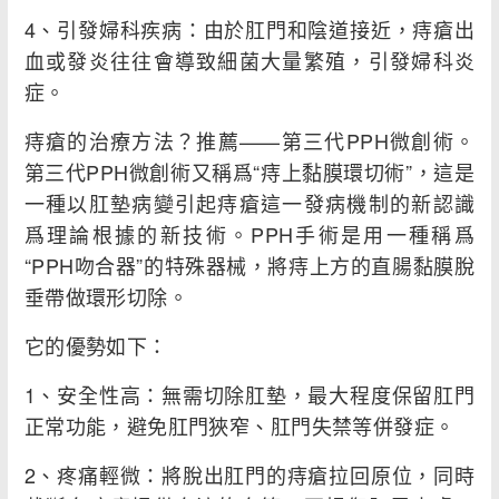
4、引發婦科疾病：由於肛門和陰道接近，痔瘡出
血或發炎往往會導致細菌大量繁殖，引發婦科炎
症。
痔瘡的治療方法？推薦——第三代PPH微創術。
第三代PPH微創術又稱爲“痔上黏膜環切術”，這是
一種以肛墊病變引起痔瘡這一發病機制的新認識
爲理論根據的新技術。PPH手術是用一種稱爲
“PPH吻合器”的特殊器械，將痔上方的直腸黏膜脫
垂帶做環形切除。
它的優勢如下：
1、安全性高：無需切除肛墊，最大程度保留肛門
正常功能，避免肛門狹窄、肛門失禁等併發症。
2、疼痛輕微：將脫出肛門的痔瘡拉回原位，同時