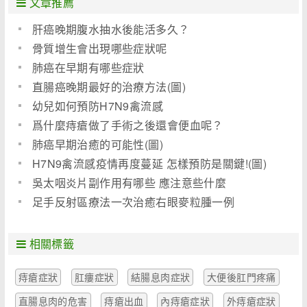
文章推薦
肝癌晚期腹水抽水後能活多久？
骨質增生會出現哪些症狀呢
肺癌在早期有哪些症狀
直腸癌晚期最好的治療方法(圖)
幼兒如何預防H7N9禽流感
爲什麼痔瘡做了手術之後還會便血呢？
肺癌早期治癒的可能性(圖)
H7N9禽流感疫情再度蔓延 怎樣預防是關鍵!(圖)
吳太咽炎片副作用有哪些 應注意些什麼
足手反射區療法一次治癒右眼麥粒腫一例
相關標籤
痔瘡症狀
肛瘻症狀
結腸息肉症狀
大便後肛門疼痛
直腸息肉的危害
痔瘡出血
內痔瘡症狀
外痔瘡症狀