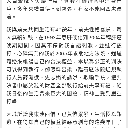
人員瀆職、失職行爲，使我在離婚案中淨身出
戶，多年來權益得不到聲張，有家不能回四處漂
流。
我與前夫共同生活有40餘年，前夫性格暴躁，爲
人無賴計較。在1993年患肝硬化到2004年轉肝癌
晚期期間，因其不停對我言語刺激，並進行毆
打，心碎無奈的我於2005年求助地方法院，通過
離婚來維護自己的合法權益，本以爲公正的判決
可以得到執行，卻怎料呂梁市離石區法院違規執
行人員薛海斌、史志娟的誘哄、欺騙手段，把判
決書中屬於我的財產全部執行給前夫李有福，給
我日後的生活帶來巨大的困擾，精神上受到嚴重
打擊。
因爲訴訟我東湊西借，已負債累累，生活極爲艱
難，在得知自己的權益被惡意剝奪的這幾年日子