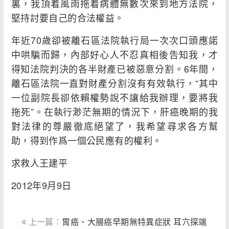
裏，我頂着風雨拖着病體無數次來到地方法院，
堅持討要自己的合法權益。
年近70歲卻被離石區法院執行局一次次口頭應諾
中哄騙而歸，內部好心人不忍真相後告知我，才
得知法院判決的各半財產已被惡意分割。6年間，
離石區法院一直對財產分割沒有有效執行，“其中
一位副院長卻依賴權勢說不讓給我辦理，要將我
拖死”。在執行渺茫無期的情況下，肝癌晚期的我
對法律的尊嚴徹底絕望了，我希望尋求各方幫
助，得到作爲一個公民應有的權利。
求救人王建平
2012年9月9日
上一篇：
胃癌、大腸癌早期無特異症狀 耳穴探端