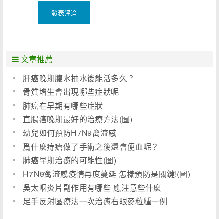
發表評論
文章推薦
肝癌晚期腹水抽水後能活多久？
骨質增生會出現哪些症狀呢
肺癌在早期有哪些症狀
直腸癌晚期最好的治療方法(圖)
幼兒如何預防H7N9禽流感
爲什麼痔瘡做了手術之後還會便血呢？
肺癌早期治癒的可能性(圖)
H7N9禽流感疫情再度蔓延 怎樣預防是關鍵!(圖)
吳太咽炎片副作用有哪些 應注意些什麼
足手反射區療法一次治癒右眼麥粒腫一例