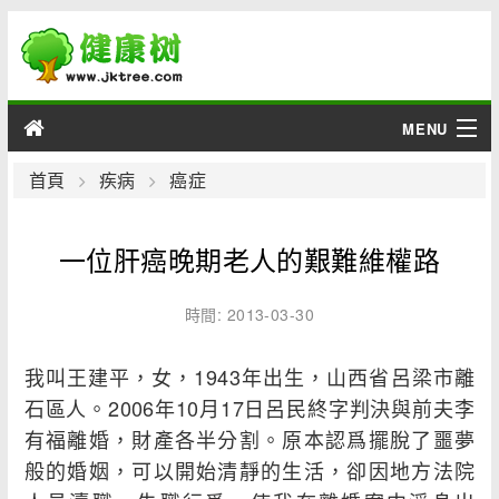
MENU
男性
首頁
疾病
癌症
女性
一位肝癌晚期老人的艱難維權路
育兒
時間: 2013-03-30
老人
我叫王建平，女，1943年出生，山西省呂梁市離
綜合
石區人。2006年10月17日呂民終字判決與前夫李
有福離婚，財產各半分割。原本認爲擺脫了噩夢
疾病
般的婚姻，可以開始清靜的生活，卻因地方法院