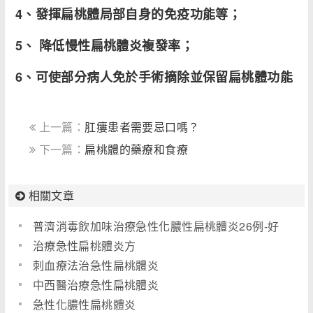
4、發揮扁桃體局部自身的免疫功能等；
5、 降低慢性扁桃體炎複發率；
6、可使部分病人免於手術摘除並保留扁桃體功能
上一篇：
肛瘻患者需要忌口嗎？
下一篇：
扁桃體的藥療和食療
相關文章
普濟消毒飲加味治療急性化膿性扁桃體炎26例-好
醫生
治療急性扁桃體炎方
刺血療法治急性扁桃體炎
中西醫治療急性扁桃體炎
急性化膿性扁桃體炎