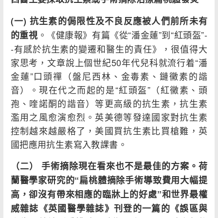
(一)
抗生素的侷限性及不良反應被人們前所未有
。《健康報》有篇《從“潘金蓮”到“紅頭盔”-
的重視
-有感於抗生素的變遷和醫生的責任》，很值得大
家思考，文章說上個世紀50年代兒科就流行着“潘
金蓮”口頭禪（盤尼西林、金毒素、鏈黴素的諧
音）。現在代之而起的是“紅頭盔”（紅黴素、頭
孢、喹諾酮的諧音）等更高級的抗生素，抗生素
濫用之風愈演愈烈。英美德等發達國家對抗生素
控制越來越嚴格了，美國買抗生素比買槍難，英
國把應用抗生素寫入教課書。
（二） 手術摘除現在看來也不是最佳的方案。荷
蘭醫學家研究的“扁桃體摘除手術導致費用大幅提
高，卻沒有帶來相應的臨牀上的好處”和世界最權
威雜誌《英國醫學雜誌》刊登的一篇的《誤區與