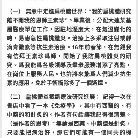
（一） 無意中走進扁桃體世界：
“我的扁桃體研究
離不開我的恩師王素珍”。畢業後，分配大連某基
層醫療單位工作，因駐地溼度大，在氣溫變化的
時，易患急性扁桃體炎。治療上多采取注射或靜
滴青黴素等抗生素治療。16年前春節，在無錫我
有信拜王素珍爲師，開始了我防
扁桃體炎的研
究。爲我能爲各級領導及羣衆服務增添了亮點，
在崗位上服務人民。也許將來能爲人們減少抗生
素的應用，免於手術摘除多了一個選擇。
（二） 扁桃體炎截斷療法研究進展： 記得一次在
書店中看了一本《免疫學》，其中有西醫的、有
中藥的和針炙的。作者有句話讓我記得很清楚。
（是作者的思考）“無論是西藥、中藥還是針炙，
只要能把病治好，那它們可能有一個同共的機