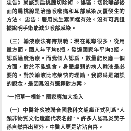
忠告》就談到扁桃腺切除術 。誤區：切除喉部後
面的扁桃腺是治癒喉嚨痛和耳部感染反覆發生的
方法。 忠告：服用抗生素同樣有效。沒有可靠證
據說明手術能減少喉部感染。
（三）輸液療法有待規範：現在報導很多，從用
量方面，國人年平均8瓶，發達國家年平均3瓶，
認爲過度治療。而我個人認爲，數量能反應一個
方面，對於不能進食，身體虛弱的病人輸液是必
要的。對於輸液比吃藥快的理論，我認爲是錯誤
的觀念，是因爲沒有選擇對方案。
“
一把草一根針” 國家應加大投入
（一）中醫針炙被聯合國教科文組織正式列爲“人
類非物質文化遺產代表名錄”。許多人認爲炎黃子
孫自然喜出望外，中醫人更是沾沾自喜。