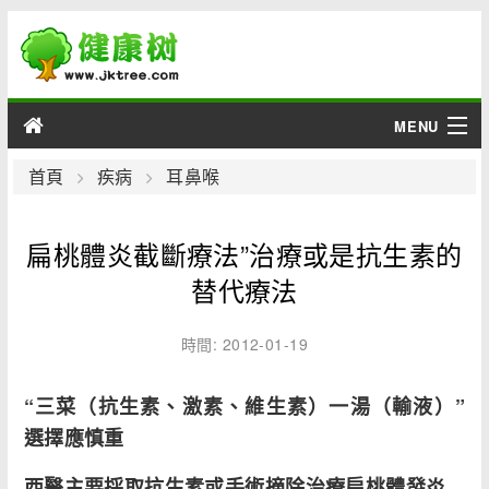
MENU
男性
首頁
疾病
耳鼻喉
女性
扁桃體炎截斷療法”治療或是抗生素的
育兒
替代療法
老人
時間: 2012-01-19
綜合
“三菜（抗生素、激素、維生素）一湯（輸液）”
選擇應慎重
疾病
西醫主要採取抗生素或手術摘除治療扁桃體發炎