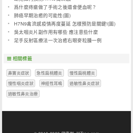
爲什麼痔瘡做了手術之後還會便血呢？
肺癌早期治癒的可能性(圖)
H7N9禽流感疫情再度蔓延 怎樣預防是關鍵!(圖)
吳太咽炎片副作用有哪些 應注意些什麼
足手反射區療法一次治癒右眼麥粒腫一例
相關標籤
鼻竇炎症狀
急性扁桃體炎
慢性扁桃體炎
慢性咽炎症狀
神經性耳鳴
過敏性鼻炎症狀
過敏性鼻炎治療