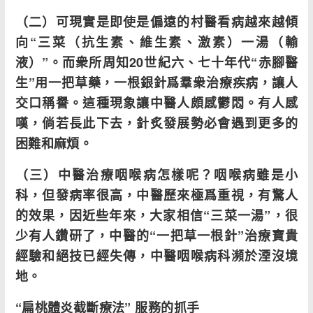
（二）可現實是即使是偏遠的村醫看病越來越傾
向“三菜（抗生素、維生素、激素）一湯（輸
液）”。而衆所周知20世紀六、七十年代“赤腳醫
生”用一把草藥，一根銀針爲羣衆治療疾病，讓人
交口稱譽。這種現象讓中醫人頗感鬱悶。有人感
嘆，倘若長此下去，針炙發展勢必會遇到更多的
困難和麻煩。
（三）中醫治療咽喉病怎樣呢？咽喉病雖是小
科，但發病率很高，中醫歷來極爲重視，有驚人
的效果，因近些年來，大家相信“三菜一湯”，很
少有人鑽研了，中醫的“一把草一根針”治療寶貴
經驗和絕技已經失傳，中醫咽喉病科瀕於湮沒境
地。
“扁桃體炎截斷療法” 服務的抓手