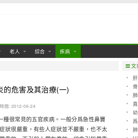
老人
綜合
疾病
孕
陰道
性包皮
老人保健
女性卵巢
懷孕
老人生活
兩性
分娩
糖尿病
老人飲食
減肥
癌症
美容
肝病
文
經期
性保養
老人心理
新生兒期
女性護理
老人疾病
整形
嬰兒期
胃病
老人健身
瑜伽
腎病
健身
泌尿科
肝
骨
炎的危害及其治療(一)
期
生理
性疾病
老人用品
學前期
女性疾病
亞健康
老人護理
母嬰用品
肛腸科
急救自救
精神病
骨科
肺
耳鼻喉
腦病
心血管
直
時間: 2012-06-24
幼
皮膚病
眼科
口腔科
是一種很常見的五官疾病。一般分爲急性鼻竇
爲
症狀很嚴重，有些人症狀並不嚴重，也不太
血呢
內科
肺