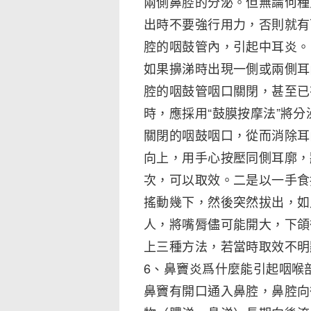
兩側鼻腔的分泌。但無論何種
出時不要強行用力，否則就有
腔的咽鼓管內，引起中耳炎。
如果擤涕時出現一側或兩側耳
腔的咽鼓管咽口關閉，甚至已
時，應採用“鼓膜按摩法”將
關閉的咽鼓咽口，從而消除耳
向上，用手心按壓同側耳廓，
次，可以取效。二是以一手食
搖動幾下，然後突然拔出，如
人，將嘴脣儘可能開大，下頜
上三種方法，若當時取效不明
6、鼻竇炎爲什麼能引起咽喉
鼻竇有開口通入鼻腔，鼻腔向