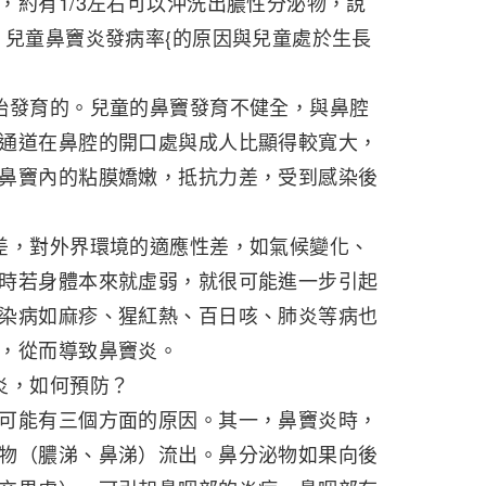
，約有1/3左右可以沖洗出膿性分泌物，說
。兒童鼻竇炎發病率{的原因與兒童處於生長
始發育的。兒童的鼻竇發育不健全，與鼻腔
通道在鼻腔的開口處與成人比顯得較寬大，
鼻竇內的粘膜嬌嫩，抵抗力差，受到感染後
差，對外界環境的適應性差，如氣候變化、
時若身體本來就虛弱，就很可能進一步引起
染病如麻疹、猩紅熱、百日咳、肺炎等病也
，從而導致鼻竇炎。
炎，如何預防？
可能有三個方面的原因。其一，鼻竇炎時，
物（膿涕、鼻涕）流出。鼻分泌物如果向後