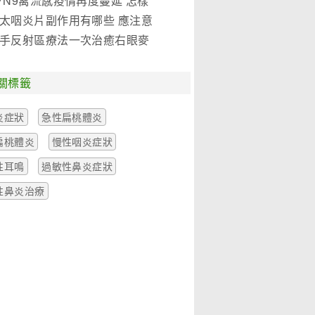
7N9禽流感疫情再度蔓延 怎樣
是關鍵!(圖)
太咽炎片副作用有哪些 應注意
麼
手反射區療法一次治癒右眼麥
一例
關標籤
炎症狀
急性扁桃體炎
扁桃體炎
慢性咽炎症狀
性耳鳴
過敏性鼻炎症狀
性鼻炎治療