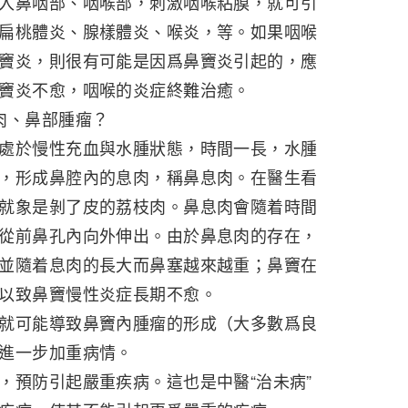
入鼻咽部、咽喉部，刺激咽喉粘膜，就可引
扁桃體炎、腺樣體炎、喉炎，等。如果咽喉
竇炎，則很有可能是因爲鼻竇炎引起的，應
竇炎不愈，咽喉的炎症終難治癒。
肉、鼻部腫瘤？
處於慢性充血與水腫狀態，時間一長，水腫
，形成鼻腔內的息肉，稱鼻息肉。在醫生看
就象是剝了皮的荔枝肉。鼻息肉會隨着時間
從前鼻孔內向外伸出。由於鼻息肉的存在，
並隨着息肉的長大而鼻塞越來越重；鼻竇在
以致鼻竇慢性炎症長期不愈。
就可能導致鼻竇內腫瘤的形成（大多數爲良
進一步加重病情。
，預防引起嚴重疾病。這也是中醫“治未病”