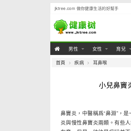
jktree.com 做你健康生活的好幫手
男性
女性
育兒
男性陽痿
女性乳房
男性早泄
準備懷
女性
男
首頁
疾病
耳鼻喉
男性不育
女性子宮
男性心理
女性
產後
男
小兒鼻竇
男性飲食
女性飲食
男性用品
幼兒
女性
男
鼻竇炎，中醫稱爲“鼻淵”，
炎與慢性鼻竇炎兩類。有些人