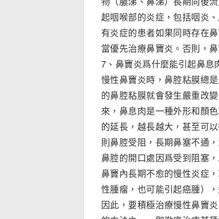
物（膿涕、鼻涕）長期向後流
起咽喉部的炎症，包括咽炎、
有炎症的患者如果同時存在鼻
當優先治療鼻竇炎。否則，鼻
7、鼻竇炎爲什麼能引起鼻息
慢性鼻竇炎時，鼻腔粘膜總是
的鼻腔粘膜就會發生嚴重改變
來，鼻息肉是一種外形和顏色
的延長，越長越大，甚至可以
則鼻腔受阻，長期鼻塞不通，
鼻腔的開口處因爲受到阻塞，
鼻竇內長期不愈的慢性炎症，
性腫瘤，也可能引起癌腫），
因此，要積極治療慢性鼻竇炎