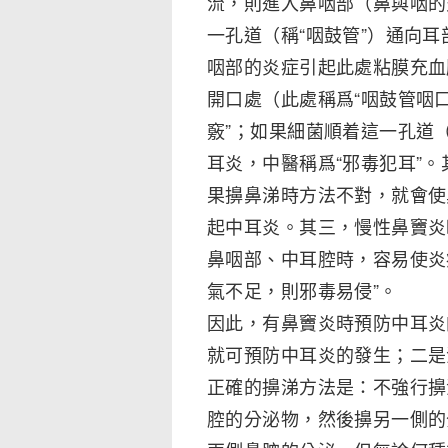
流，則進入鼻咽部（鼻與咽的
一孔道（稱“咽鼓管”）通向耳
咽部的炎症引起此處粘膜充血
開口處（此處稱爲“咽鼓管咽
竅”；如果細菌順着這一孔道
耳炎，中醫稱爲“邪毒犯耳”
果擤鼻涕時方法不對，就會使
起中耳炎。其三，慢性鼻竇炎
鼻咽部、中耳腔時，容易使炎
氣不足，則邪毒易侵”。
因此，有鼻竇炎時預防中耳炎
就可預防中耳炎的發生；二是
正確的擤涕方法是：不強行擤
腔的分泌物，然後擤另一側的