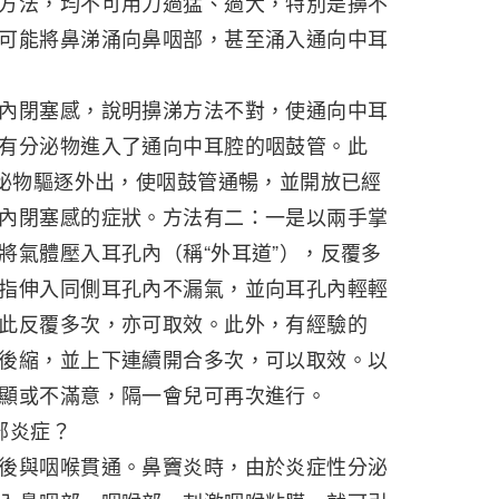
方法，均不可用力過猛、過大，特別是擤不
可能將鼻涕涌向鼻咽部，甚至涌入通向中耳
內閉塞感，說明擤涕方法不對，使通向中耳
有分泌物進入了通向中耳腔的咽鼓管。此
分泌物驅逐外出，使咽鼓管通暢，並開放已經
內閉塞感的症狀。方法有二：一是以兩手掌
將氣體壓入耳孔內（稱“外耳道”），反覆多
指伸入同側耳孔內不漏氣，並向耳孔內輕輕
此反覆多次，亦可取效。此外，有經驗的
後縮，並上下連續開合多次，可以取效。以
顯或不滿意，隔一會兒可再次進行。
部炎症？
後與咽喉貫通。鼻竇炎時，由於炎症性分泌