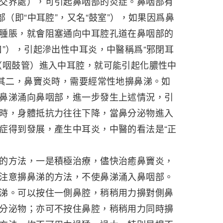
交界處），可引起鼻咽部的炎症。鼻咽部有
部（即“中耳腔”，又名“鼓室”），如果因爲鼻
腫脹，就會阻塞通向中耳腔孔道在鼻咽部的
口”），引起滲出性中耳炎，中醫稱爲“邪閉耳
（咽鼓管）進入中耳腔，就可能引起化膿性中
。其二，鼻竇炎時，需要經常性地擤鼻涕。如
鼻涕涌向鼻咽部，進一步發生上述情況，引
時，身體抵抗力往往下降，當鼻分泌物進入
症得到發展，產生中耳炎，中醫的看法是“正
的方法，一是積極治療，儘快治癒鼻竇炎，
注意擤鼻涕的方法，不使鼻涕涌入鼻咽部。
涕。可以按住一側鼻腔，稍稍用力擤對側鼻
分泌物；亦可不按住鼻腔，稍稍用力同時擤