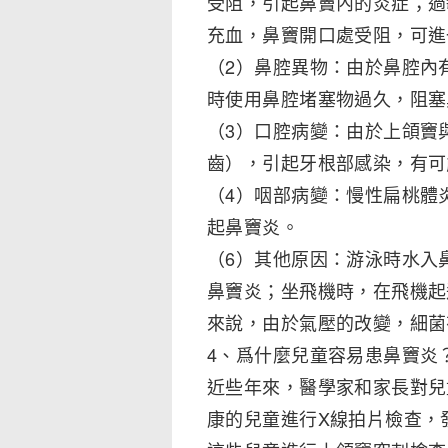
受阻，引起鼻竇內的炎症；過
充血，鼻竇開口處受阻，可進
（2）鼻腔異物：由於鼻腔內
時使用鼻腔堵塞物過久，阻塞
（3）口腔病變：由於上頜竇
齒），引起牙根部感染，有可
（4）咽部病變：慢性扁桃體
起鼻竇炎。
（6）其他原因：游泳時水入
鼻竇炎；坐飛機時，在飛機起
來說，由於氣壓的改變，細菌
4、爲什麼兒童容易患鼻竇炎
近些年來，醫學家和家長對兒
康的兒童進行X線拍片檢查，