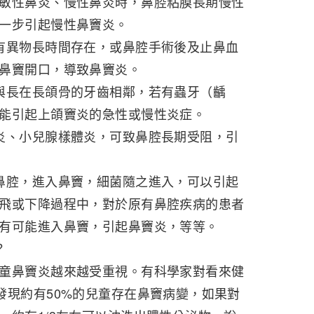
敏性鼻炎、慢性鼻炎時，鼻腔粘膜長期慢性
一步引起慢性鼻竇炎。
有異物長時間存在，或鼻腔手術後及止鼻血
鼻竇開口，導致鼻竇炎。
與長在長頜骨的牙齒相鄰，若有蟲牙（齲
能引起上頜竇炎的急性或慢性炎症。
炎、小兒腺樣體炎，可致鼻腔長期受阻，引
鼻腔，進入鼻竇，細菌隨之進入，可以引起
飛或下降過程中，對於原有鼻腔疾病的患者
有可能進入鼻竇，引起鼻竇炎，等等。
？
童鼻竇炎越來越受重視。有科學家對看來健
發現約有50%的兒童存在鼻竇病變，如果對