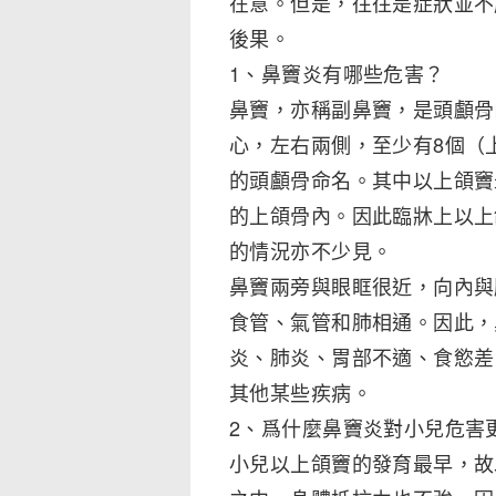
在意。但是，往往是症狀並不
後果。
1、鼻竇炎有哪些危害？
鼻竇，亦稱副鼻竇，是頭顱骨
心，左右兩側，至少有8個（
的頭顱骨命名。其中以上頜竇
的上頜骨內。因此臨牀上以上
的情況亦不少見。
鼻竇兩旁與眼眶很近，向內與
食管、氣管和肺相通。因此，
炎、肺炎、胃部不適、食慾差
其他某些疾病。
2、爲什麼鼻竇炎對小兒危害
小兒以上頜竇的發育最早，故