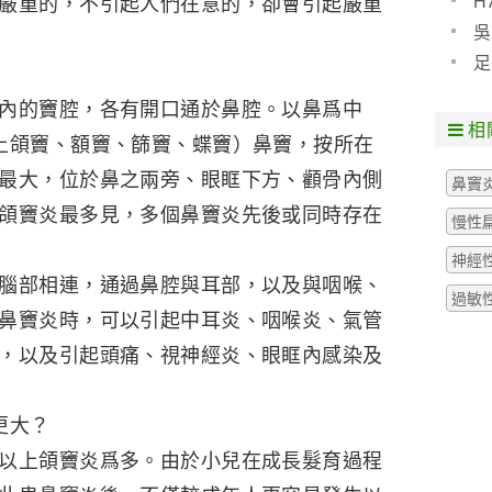
H
嚴重的，不引起人們在意的，卻會引起嚴重
預防
吳
些什
足
粒腫
內的竇腔，各有開口通於鼻腔。以鼻爲中
相
上頜竇、額竇、篩竇、蝶竇）鼻竇，按所在
最大，位於鼻之兩旁、眼眶下方、顴骨內側
鼻竇
頜竇炎最多見，多個鼻竇炎先後或同時存在
慢性
神經
腦部相連，通過鼻腔與耳部，以及與咽喉、
過敏
鼻竇炎時，可以引起中耳炎、咽喉炎、氣管
，以及引起頭痛、視神經炎、眼眶內感染及
更大？
以上頜竇炎爲多。由於小兒在成長髮育過程