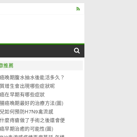
章推薦
癌晚期腹水抽水後能活多久？
質增生會出現哪些症狀呢
癌在早期有哪些症狀
腸癌晚期最好的治療方法(圖)
兒如何預防H7N9禽流感
什麼痔瘡做了手術之後還會便
？
癌早期治癒的可能性(圖)