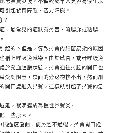
此患鼻竇炎後，不僅較成年人更容易發生以
可引起發育障礙、智力障礙。
的？
症，最常見的症狀有鼻塞、流膿涕或粘膿
。
引起的。但是，導致鼻竇內細菌感染的原因
也稱上呼吸道感染。由於感冒，或者呼吸道
處於充血腫脹狀態，鼻竇通往鼻腔的開口也
爲受到阻塞，裏面的分泌物排不出，然而細
的開口處進入鼻竇，這樣就引起了鼻竇的急
遷延，就演變成爲慢性鼻竇炎。
他一些原因。
中隔過度偏曲，使鼻腔不通暢，鼻竇開口處