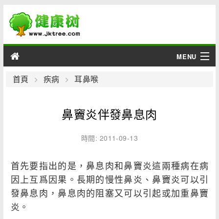
MENU
男性
首頁
疾病
耳鼻喉
女性
鼻竇炎伴發鼻息肉
育兒
時間: 2011-09-13
老人
首先要指出的是，鼻息肉和鼻竇炎這兩種病在病
綜合
因上互爲因果。長期的慢性鼻炎、鼻竇炎可以引
發鼻息肉，鼻息肉的阻塞又可以引起或加重鼻竇
疾病
炎。