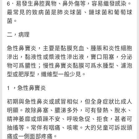
6．易發生鼻腔異物、鼻外傷等，容易繼發感染。
最常見的致病菌是肺炎球菌、鏈球菌和葡萄球
菌。
二，病理
急性鼻竇炎，主要是黏膜充血、腫脹和炎性細胞
滲出，黏液性或槳液性滲出液，竇口阻塞，分泌
物可爲膿性；慢性鼻竇炎黏膜可爲水腫型、濾泡
型或肥厚型，纖維型一般少見。
1 ，急性鼻竇炎
初期與急性鼻炎或感冒相似，但全身症狀比成人
明顯。故除鼻塞、膿涕多外，可有發熱、脫水、
精神萎靡或煩躁不安、呼吸急促、拒食，甚者可
抽搐等。常伴有咽痛、咳嗽。大的兒童可訴說頭
痛或一側面部疼痛。