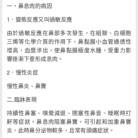
一，鼻息肉的病因
1．變態反應又叫過敏反應
由於過敏反應在鼻部多次發生，在組胺、白細胞
三烯等化學介質的作用下，鼻黏膜小血管通透性
增高，血漿滲出，使鼻黏膜極度水腫，受重力影
響逐漸下垂形成息肉。
2．慢性炎症
慢性鼻炎、鼻竇
二,臨牀表現
持續性鼻塞、嗅覺減退、閉塞性鼻音、睡眠時打
鼾等症狀。鼻息肉阻塞鼻竇，可引起和加重鼻竇
炎，此時鼻分泌物較多，且常有頭痛症狀。