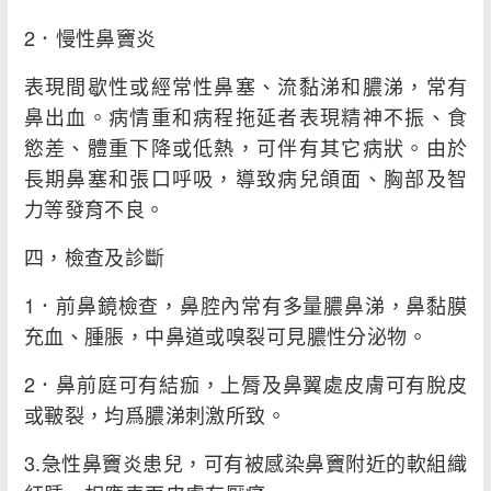
2．慢性鼻竇炎
表現間歇性或經常性鼻塞、流黏涕和膿涕，常有
鼻出血。病情重和病程拖延者表現精神不振、食
慾差、體重下降或低熱，可伴有其它病狀。由於
長期鼻塞和張口呼吸，導致病兒頜面、胸部及智
力等發育不良。
四，檢查及診斷
1．前鼻鏡檢查，鼻腔內常有多量膿鼻涕，鼻黏膜
充血、腫脹，中鼻道或嗅裂可見膿性分泌物。
2．鼻前庭可有結痂，上脣及鼻翼處皮膚可有脫皮
或皸裂，均爲膿涕刺激所致。
3.急性鼻竇炎患兒，可有被感染鼻竇附近的軟組織