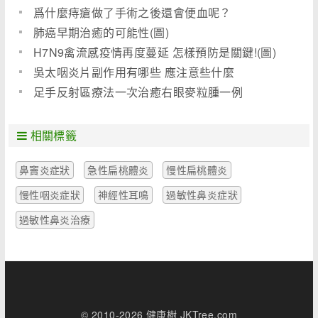
爲什麼痔瘡做了手術之後還會便血呢？
肺癌早期治癒的可能性(圖)
H7N9禽流感疫情再度蔓延 怎樣預防是關鍵!(圖)
吳太咽炎片副作用有哪些 應注意些什麼
足手反射區療法一次治癒右眼麥粒腫一例
相關標籤
鼻竇炎症狀
急性扁桃體炎
慢性扁桃體炎
慢性咽炎症狀
神經性耳鳴
過敏性鼻炎症狀
過敏性鼻炎治療
© 2010-2026 健康樹 JKTree.com