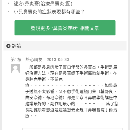
祕方(鼻炎膏)治療鼻竇炎(圖)
小兒鼻竇炎的症狀表現都有哪些？
發現更多 "鼻竇炎症狀" 相關文章
評論
第1樓
熱心網友
2013-05-30
一般都是鼻息肉堵了竇口伴發的鼻竇炎，手術是最
好治療方法，現在是鼻竇鏡下手術屬微創手術，在
鼻腔內手術，不留疤
痕。。。。。。。。。。。。。。。。。。如果鼻
子透氣不太影響，又不想手術建議用藥（輔舒良、
曲安奈德、布地奈德）都是北京耳鼻喉學術講座中
建議最好的，副作用最小的。。。。。。。 爲了您
長期健康着想還是建議您去正規耳鼻喉醫院手術治
療。。