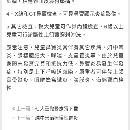
紅腫，相應表面皮膚有壓痛。
4．X線和CT鼻竇檢查，可見鼻竇顯示炎症影像。
5.其它檢查，較大兒童可作鼻內鏡檢查，6歲以上
兒童可行診斷性上頜竇穿刺沖洗。
應當注意，兒童鼻竇炎常伴有其它疾病，如中耳
炎、腺樣體肥大、哮喘、支氣管炎等。由於兒童
身體未發育完善和抵抗力低，鼻竇炎易發生伴發
症，特別是上下呼吸道感染，嚴重者可伴發上頜
骨骨髓炎、眼眶蜂窩織炎、腦膜炎、海綿竇血栓
性
上一篇：
七大重點醫療胃下垂
下一篇：
純中藥治療慢性胃炎