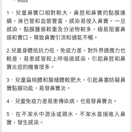
1．兒童鼻竇口相對較大，鼻腔和鼻竇的黏膜連
續，淋巴管和血管豐富，感染易侵入鼻竇。一旦
感染，黏膜腫脹較重及分泌物較多，極易阻塞鼻
道和竇口，導致鼻竇引流和通氣不暢。
2.兒童身體抵抗力低，免疫力差，對外界適應力也
較差，易患感冒和上呼吸道感染，引起鼻腔和鼻
竇炎症的機會增多。
3．兒童扁桃體和腺樣體較肥大，引起鼻塞妨礙鼻
竇黏膜功能，易發鼻竇炎。
4．兒童免疫力差易患傳染病，也易發鼻竇炎。
5．在不潔水中游泳或跳水，不潔水直接進入鼻
竇，發生感染。