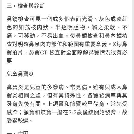
三，檢查與診斷
鼻鏡檢查可見一個或多個表面光滑、灰色或淡紅
色的如荔枝肉狀、半透明腫物，觸之柔軟、不
痛，可移動，不易出血。後鼻鏡檢查和鼻內鏡檢
查對明確鼻息肉的部位和範圍有重要意義。X線鼻
竇拍片、鼻竇CT 檢查對全面瞭解鼻竇情況很有必
要
兒童鼻竇炎
鼻竇炎是兒童的多發病、常見病。雖有與成人鼻
竇炎相同之處，但有其特殊性。各竇發病率與其
發育先後有關。上頜竇和篩竇較早發育，常先受
感染；額竇和蝶竇一般在2-3歲後纔開始發育，故
受累較遲。
一，病因