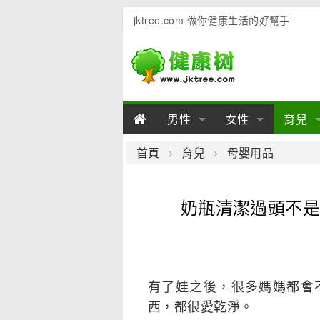
jktree.com 做你健康生活的好幫手
男性
女性
育兒
男性陽痿
女性乳房
男性早泄
準備懷
女性
男
首頁
育兒
母嬰用品
男性不育
女性子宮
男性心理
女性
產後
男
奶瓶清潔過頭不是
男性飲食
女性飲食
男性用品
幼兒
女性
男
有了娃之後，很多媽媽都會
西，都很愛乾淨。