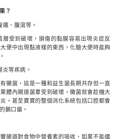
果？
腹痛、腹瀉等。
菌層受到破壞，損傷的黏膜容易出現炎症反
爲大便中出現黏液樣的東西，化驗大便時能夠
。
腸炎等疾病。
還有黴菌，這是一種和益生菌長期共存但一直
如果體內腸道菌羣受到破壞，黴菌就會趁機大
腸炎。甚至寶寶的整個消化系統包括口腔都會
的鵝口瘡。
影響腸道對食物中營養素的吸收，如果不能儘