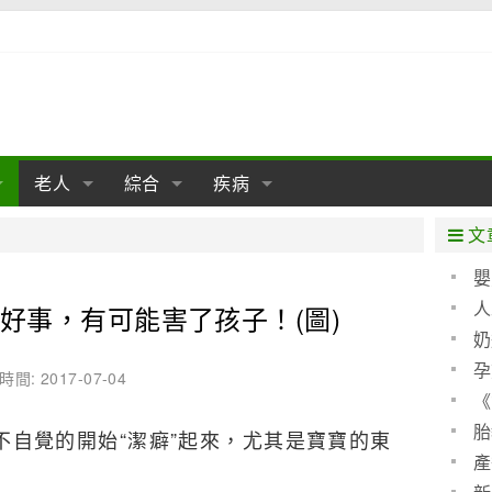
老人
綜合
疾病
孕
陰道
性包皮
老人保健
女性卵巢
懷孕
老人生活
兩性
分娩
糖尿病
老人飲食
減肥
癌症
美容
肝病
文
經期
性保養
老人心理
新生兒期
女性護理
老人疾病
整形
嬰兒期
胃病
老人健身
瑜伽
腎病
健身
泌尿科
嬰
聖 
人
好事，有可能害了孩子！(圖)
期
生理
性疾病
老人用品
學前期
女性疾病
亞健康
老人護理
母嬰用品
肛腸科
急救自救
精神病
骨科
算方
奶
耳鼻喉
腦病
心血管
孕
時間: 2017-07-04
《
皮膚病
眼科
口腔科
(圖)
胎
不自覺的開始“潔癖”起來，尤其是寶寶的東
內科
產