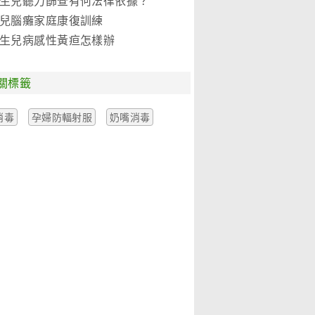
生兒聽力篩查有何法律依據？
兒腦癱家庭康復訓練
生兒病感性黃疸怎樣辦
關標籤
消毒
孕婦防輻射服
奶嘴消毒