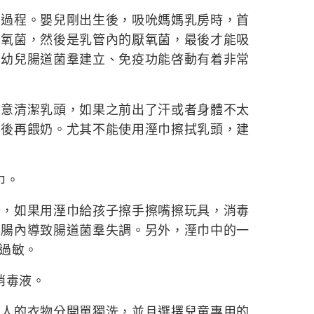
的過程。嬰兒剛出生後，吸吮媽媽乳房時，首
需氧菌，然後是乳管內的厭氧菌，最後才能吸
嬰幼兒腸道菌羣建立、免疫功能啓動有着非常
刻意清潔乳頭，如果之前出了汗或者身體不太
然後再餵奶。尤其不能使用溼巾擦拭乳頭，建
巾。
分，如果用溼巾給孩子擦手擦嘴擦玩具，消毒
胃腸內導致腸道菌羣失調。另外，溼巾中的一
過敏。
消毒液。
大人的衣物分開單獨洗，並且選擇兒童專用的