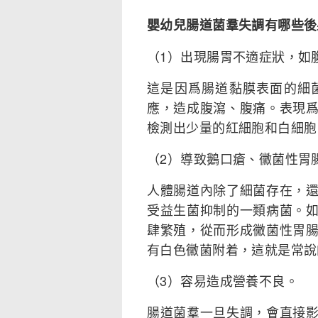
嬰幼兒腸道菌羣失調有哪些後
（1）出現腸胃不適症狀，如
這是因爲腸道黏膜表面的細
應，造成腹瀉、腹痛。表現
檢測出少量的紅細胞和白細胞
（2）導致鵝口瘡、黴菌性胃
人體腸道內除了細菌存在，
受益生菌抑制的一類病菌。
肆繁殖，從而形成黴菌性胃
有白色黴菌附着，這就是常說
（3）容易造成營養不良。
腸道菌羣一旦失調，會直接