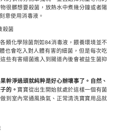
衣物很髒想要殺菌，放熱水中煮幾分鐘或者陽
刻意使用消毒液。
液殺菌
各類化學除菌劑如84消毒液，餵養環境並不
人體也會吃入對人體有害的細菌，但是每次吃
且這些有害細菌進入到腸道內後會被益生菌抑
如果幹淨過頭就純粹是好心辦壞事了。自然、
寶寶從出生開始就處於這樣一個有菌
孩子的。
時做到室內常通風換氣、正常清洗寶寶用品就
肥