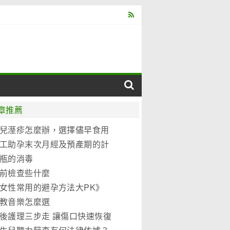
章推薦
兒溼疹怎麼辦，選擇儘早食用
元優博
工助孕末次月經及預產期的計
法
瓶的消毒
前檢查些什麼
女性常用的避孕方法大PK》
教音樂怎麼選
後護理三步走 讓傷口快速恢復