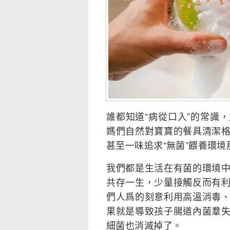
誰都知道“病從口入”的常識
媽們自然對寶寶的餐具清潔
甚至一味追求“無菌”餵養環
我們都是生活在有菌的環境
共存一生，少量接觸反而有
們人爲的刻意利用高溫消毒
果就是導致孩子腸道內菌羣
細菌也消滅掉了。