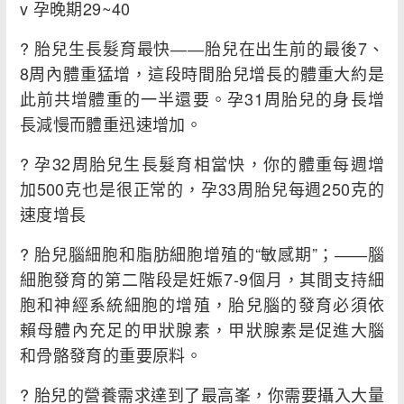
v 孕晚期29~40
? 胎兒生長髮育最快――胎兒在出生前的最後7、
8周內體重猛增，這段時間胎兒增長的體重大約是
此前共增體重的一半還要。孕31周胎兒的身長增
長減慢而體重迅速增加。
? 孕32周胎兒生長髮育相當快，你的體重每週增
加500克也是很正常的，孕33周胎兒每週250克的
速度增長
? 胎兒腦細胞和脂肪細胞增殖的“敏感期”；――腦
細胞發育的第二階段是妊娠7-9個月，其間支持細
胞和神經系統細胞的增殖，胎兒腦的發育必須依
賴母體內充足的甲狀腺素，甲狀腺素是促進大腦
和骨骼發育的重要原料。
? 胎兒的營養需求達到了最高峯，你需要攝入大量