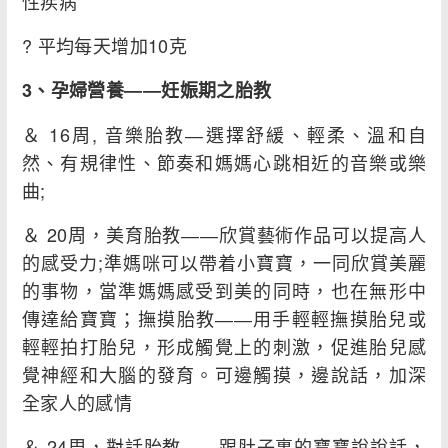
性疾病
? 平均每天增加10克
3
、孕婦營養
――
妊娠期之胎教
＆ 16周, 音樂胎教―選擇舒緩、輕柔、溫和自
然、有規律性、節奏和媽媽心跳相近的音樂或樂
曲;
＆ 20周，美育胎教――欣賞藝術作品可以提高人
的感受力;準媽咪可以帶着小寶寶，一同欣賞美麗
的事物，當準媽媽感受到美的同時，也在無形中
傳達給寶寶；撫摸胎教――用手輕輕撫摸胎兒或
輕輕拍打胎兒，形成觸覺上的刺激，促進胎兒感
覺神經和大腦的發育。可邊觸摸，邊說話，加深
全家人的感情
＆ 24周，對話胎教――跟肚子裏的寶寶說說話，