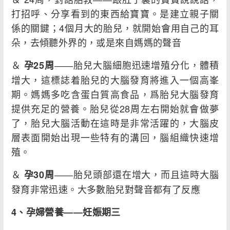
打招呼、分享看到的東西給寶寶。是建立親子關
係的關鍵；4個月大的胎兒，就開始會用自己的耳
朵，去傾聽外界的，或是來自媽媽的聲音
＆
――胎兒大腦細胞迅速增殖分化，體積
孕25
周
增大，這標誌着胎兒的大腦發育將進入一個高峯
期。媽媽多吃含蛋白質高食品，爲胎兒大腦發育
提供充足的營養。胎兒從28周左右開始就會做夢
了，胎兒大腦活動在這時是非常活躍的，大腦皮
層表面開始出現一些特有的溝回，腦組織快速增
殖。
＆
――胎兒頭部還在增大，而且這時大腦
孕30
周
發育非常迅速。大多數胎兒對聲音都有了反應
4
、孕婦營養
――
妊娠期三