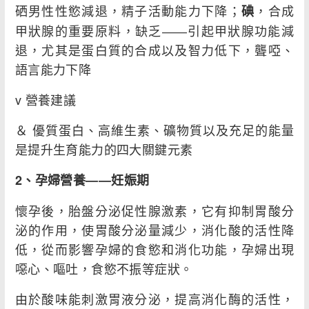
硒男性性慾減退，精子活動能力下降；
，合成
碘
甲狀腺的重要原料，缺乏――引起甲狀腺功能減
退，尤其是蛋白質的合成以及智力低下，聾啞、
語言能力下降
v 營養建議
＆ 優質蛋白、高維生素、礦物質以及充足的能量
是提升生育能力的四大關鍵元素
2
、孕婦營養
――
妊娠期
懷孕後，胎盤分泌促性腺激素，它有抑制胃酸分
泌的作用，使胃酸分泌量減少，消化酸的活性降
低，從而影響孕婦的食慾和消化功能，孕婦出現
噁心、嘔吐，食慾不振等症狀。
由於酸味能刺激胃液分泌，提高消化酶的活性，