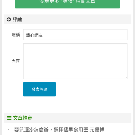
發現更多 "胎教" 相關文章
評論
暱稱
內容
發表評論
文章推薦
嬰兒溼疹怎麼辦，選擇儘早食用聖 元優博