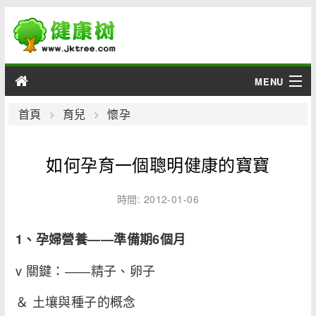
MENU
男性
首頁
育兒
懷孕
女性
如何孕育一個聰明健康的寶寶
育兒
時間: 2012-01-06
老人
1
、孕婦營養
――
準備期
6
個月
綜合
v 關鍵：――精子、卵子
疾病
＆ 土壤與種子的概念