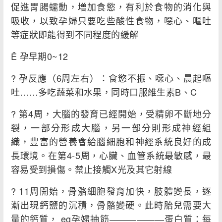
促進胃腸蠕動，增加食慾，有利於食物的消化與
吸收，以致孕婦只要吃些酸性食物，噁心、嘔吐
等症狀即能得到不同程度的緩解
Ë 孕早期0~12
? 孕反應（6周左右）：食慾不振、噁心、晨起嘔
吐……多吃蔬菜和水果，同時口服維生素B、C
? 第4周，大腦的發育已經開始，受精卵不斷地分
裂，一部分形成大腦，另一部分則形成神經組
織，豐富的營養會給腦細胞和神經系統良好的成
長環境。在第4-5周，心臟、血管系統最敏感，最
容易受到損傷。禁止接觸X光及其它射線
? 11周開始，骨骼細胞發育加快，肢體變長，逐
漸出現鈣鹽的沉積，骨骼變硬。此時胎兒需要大
量的鈣質， eg孕婦抽筋――――――蛋白質：每