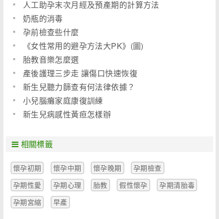
人工助孕末次月經及預產期的計算方法
奶瓶的消毒
孕前檢查些什麼
《女性常用的避孕方法大PK》(圖)
胎教音樂怎麼選
產後護理三步走 讓傷口快速恢復
新生兒聽力篩查有何法律依據？
小兒腦癱家庭康復訓練
新生兒病感性黃疸怎樣辦
相關標籤
懷孕初期
懷孕中期
懷孕晚期
孕期檢查
孕期性愛
孕期心理
胎教
假性懷孕
孕期清胎毒
孕期宮縮
早產