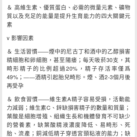
＆ 高維生素、優質蛋白、必需的微量元素、礦物
質以及充足的能量是提升生育能力的四大關鍵元
素
v 影響因素
＆ 生活習慣――煙中的尼古丁和酒中的乙醇損害
精細胞和卵細胞，甚至陽痿；每天吸菸30支，其
畸形精子的比例超過20%，精子存活率僅爲
49%；――酒精引起胎兒畸形。煙、酒2-3個月後
再受孕
＆ 飲食習慣――維生素A精子容易受損，活動能
力減弱；維生素C、鋅缺損害精子的數量和質量；
葉酸是細胞增殖、組織生長和機體發育不可缺少
的營養素，缺葉酸精液濃度降低、易畸形、死
胎、流產；銅減低精子穿透宮頸粘液的能力；缺