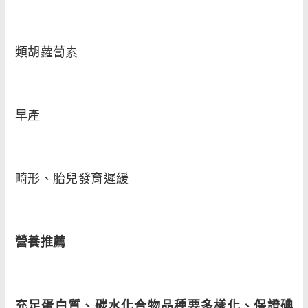
類胡蘿蔔素
早產
畸形、胎兒發育遲緩
營養推薦
充足蛋白質、碳水化合物品種要多樣化、保證碘