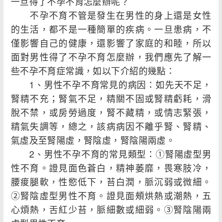
一旦得了不孕不育怎麼辦呢？
不孕不育不管是發生在男性的身上還是女性
的生活，都不是一種簡單的疾病。一旦患病，不
僅影響自己的健康，還影響了家庭的和睦，所以
面對男性得了不孕不育怎麼辦，我們應先了解一
些不孕不育症常識，如以下介紹的幾點：
1、男性不孕不育常見的病因：如先天不足，
腎精不充；腎氣不足，精關不固或腎精虧耗，滑
脫不禁，或房勞過度，腎不藏精，或情志緊張，
精氣失調等，總之，該病病因不離乎腎、腎精、
氣虛及至腎陽虛，腎陰虛，腎陰陽兩虛。
2、男性不孕不育的常見類型：①腎陽虛型男
性不育。證見面色蒼白，精神萎靡，畏寒肢冷，
腰痠腿軟，性慾低下，苔白潤，脈沉弱或微細。
②腎陰虛型男性不育。證見面頰烘熱或潮熱，五
心煩熱，舌紅少苔，脈細數或細弱。③腎陰陽兩