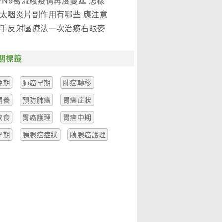
7N9禽流感疫情再度蔓延 怎樣
是關鍵!(圖)
太咽炎片副作用有哪些 應注意
麼
手反射區療法一次治癒右眼麥
一例
關標籤
晚期
肺癌早期
肺癌轉移
調養
預防肺癌
胃癌症狀
飲食
胃癌護理
胃癌中期
早期
胰腺癌症狀
胰腺癌護理