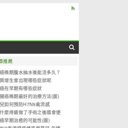
章推薦
癌晚期腹水抽水後能活多久？
質增生會出現哪些症狀呢
癌在早期有哪些症狀
腸癌晚期最好的治療方法(圖)
兒如何預防H7N9禽流感
什麼痔瘡做了手術之後還會便
？
癌早期治癒的可能性(圖)