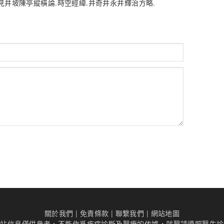
.見井坡陳亭縱橫論.時空經緯.井奇井永井輝治方略.
關於我們
|
免責條款
|
聯繫我們
|
網站地圖
本站信息僅供參考，不能作爲疾病診斷及醫療的依據，就醫請遵照醫生診