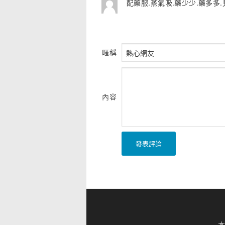
配藥服.蒸氣吸.藥少少.藥多多
暱稱
內容
發表評論