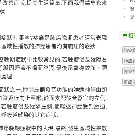
H
是改善症狀,提高生活質量.下面我們請專家來
預防
吳
狀.
些什
足
粒腫
相
症狀有哪些?疼痛是肺癌晚期患者經常表現
內區域性播散的肺癌患者均有胸痛的症狀.
肺癌
晚期症狀中比較常見的,若腫瘤侵及縱隔右
肺癌
靜脈因迴流不暢而怒張,最後還會導致面、頸
胃癌
處理.
肝癌
狀之一.控制左側發音功能的喉返神經由頸
血管返行向上至喉,從而支配發音器官的左側.
,若腫瘤侵及縱隔左側,使喉返神經受到壓迫,
上呼吸道感染的其它症狀.
癌晚期症狀中的表現.最終,發生區域性擴散