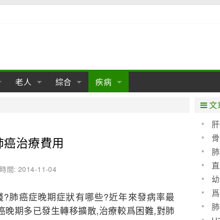
老人
綜合
疾病
孕
陰道
性包皮
老人保健
女性卵巢
懷孕
老人生活
兩性
分娩
糖尿病
老人飲食
減肥
癌症
美容
肝病
文
經期
性保養
老人心理
新生兒期
女性護理
老人疾病
整形
嬰兒期
胃病
老人健身
瑜伽
腎病
健身
泌尿科
肝
骨
肺癌治療費用
期
生理
性疾病
老人用品
學前期
女性疾病
亞健康
老人護理
母嬰用品
肛腸科
急救自救
精神病
骨科
肺
耳鼻喉
腦病
心血管
直
時間: 2014-11-04
幼
皮膚病
眼科
口腔科
爲
肺癌症晚期症狀有哪些?近年來發病率最
血呢
內科
肺
癌晚期多已發生轉移擴散,治療較爲困難,對肺