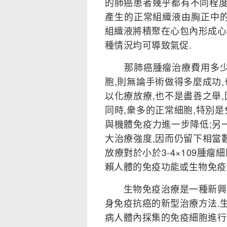
的肺癌患者幾乎都有不同程度
產生的正常組織液由胸正中的
組織液將積聚在心包內形成心
種情況均可導致氣促.
那肺癌腫瘤治療費用多少錢
胞,則無論手術做得多麼成功
以化療放療,也不是盡善之舉
同時,衆多的正常細胞,特別
與機體免疫力進一步降低;另
大治療強度,因而仍留下相當
放療對於小於3-4×109腫
賴人體的免疫功能或生物免疫
生物免疫治療是一種新興的
身免疫抗癌的新型治療方法.
病人體內採集的免疫細胞進行