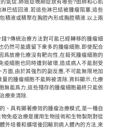
的氣促.肺癌症晚期症狀有哪些?由肺和心肌
淋巴結回液.若這些淋巴結被腫瘤阻塞,這些
包積液或積聚在胸腔內形成胸腔積液.以上兩
?傳統治療方法對可能已經轉移的腫瘤細
,也仍然可能遺留下衆多的腫瘤細胞.即使配合
,因爲放療化療沒有靶向性,在殺死腫瘤細胞的
是免疫細胞也同時遭到破壞,造成病人不能耐受
一方面,由於其強烈的副反應,不可能無限地加
數量的腫瘤細胞不能夠被清除.資料顯示,化療
瘤細胞無能爲力,這些殘存的腫瘤細胞最終只能依
治療來清除.
、具有顯著療效的腫瘤治療模式,是一種自
生物免疫治療是運用生物技術和生物製劑對從
體外培養和擴增後回輸到病人體內的方法,來