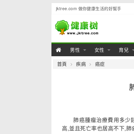
jktree.com 做你健康生活的好幫手
男性
女性
育兒
男性陽痿
女性乳房
男性早泄
準備懷
女性
男
首頁
疾病
癌症
男性不育
女性子宮
男性心理
女性
產後
男
男性飲食
女性飲食
男性用品
幼兒
女性
男
肺癌腫瘤治療費用多少錢?
高,並且死亡率也居高不下,肺