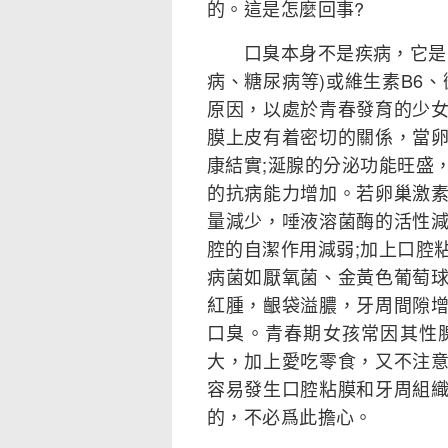
的。這是怎麼回事?
口臭本身不是疾病，它是由
病、糖尿病等)或維生素B6
原因，以處於青春發育的少
膜上皮有着密切的關係，當
康結實;涎腺的分泌功能旺盛
的抗病能力增加。若卵巢激
量減少，唾液溶菌酶的活性
腔的自潔作用減弱;加上口腔
病菌如厭氧菌、金黃色葡萄
紅腫，齦袋溢膿，牙周間隙
口臭。青春期女孩常因其性
大，加上愛吃零食，又不注
容易發生口腔粘膜和牙周組
的，不必爲此擔心。