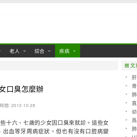
老人
綜合
疾病
孕
陰道
性包皮
老人保健
女性卵巢
懷孕
老人生活
兩性
分娩
糖尿病
老人飲食
減肥
癌症
美容
肝病
文
經期
性保養
老人心理
新生兒期
女性護理
老人疾病
整形
嬰兒期
胃病
老人健身
瑜伽
腎病
健身
泌尿科
肝
骨
女口臭怎麼辦
期
生理
性疾病
老人用品
學前期
女性疾病
亞健康
老人護理
母嬰用品
肛腸科
急救自救
精神病
骨科
肺
耳鼻喉
腦病
心血管
直
時間: 2013-10-28
幼
皮膚病
眼科
口腔科
爲
十六、七歲的少女因口臭來就診。這些女
血呢
內科
肺
、出血等牙周病症狀，但也有沒有口腔病變