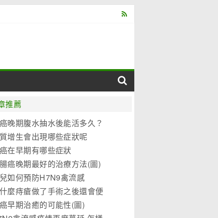
章推薦
癌晚期腹水抽水後能活多久？
質增生會出現哪些症狀呢
癌在早期有哪些症狀
腸癌晚期最好的治療方法(圖)
兒如何預防H7N9禽流感
什麼痔瘡做了手術之後還會便
？
癌早期治癒的可能性(圖)