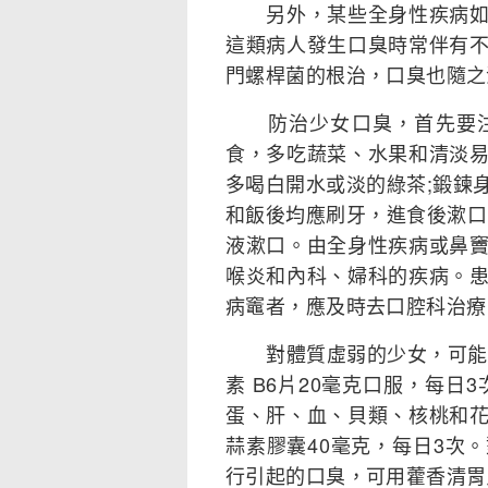
另外，某些全身性疾病如胃
這類病人發生口臭時常伴有
門螺桿菌的根治，口臭也隨之
防治少女口臭，首先要注
食，多吃蔬菜、水果和清淡
多喝白開水或淡的綠茶;鍛鍊
和飯後均應刷牙，進食後漱口
液漱口。由全身性疾病或鼻
喉炎和內科、婦科的疾病。
病竈者，應及時去口腔科治療
對體質虛弱的少女，可能有
素 B6片20毫克口服，每日
蛋、肝、血、貝類、核桃和
蒜素膠囊40毫克，每日3次
行引起的口臭，可用藿香清胃