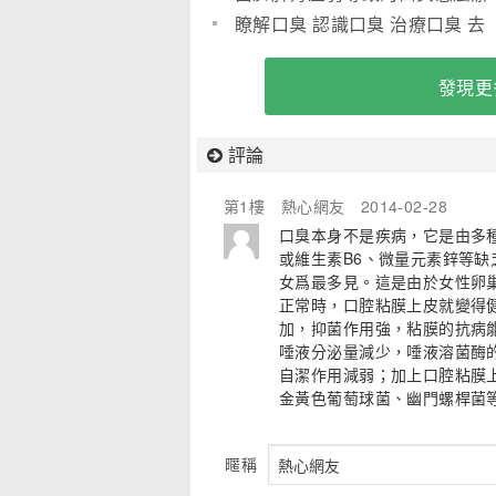
呢？
瞭解口臭 認識口臭 治療口臭 去
除口臭
發現更
評論
第1樓
熱心網友
2014-02-28
口臭本身不是疾病，它是由多
或維生素B6、微量元素鋅等
女爲最多見。這是由於女性卵
正常時，口腔粘膜上皮就變得
加，抑菌作用強，粘膜的抗病
唾液分泌量減少，唾液溶菌酶
自潔作用減弱；加上口腔粘膜
金黃色葡萄球菌、幽門螺桿菌等
暱稱