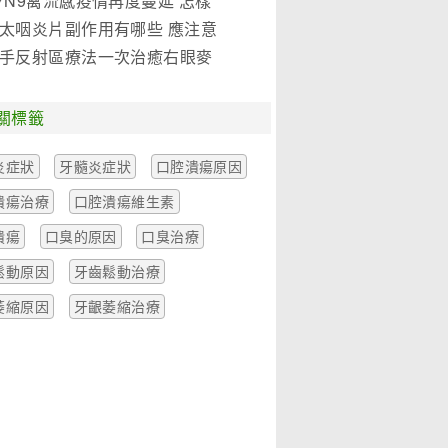
7N9禽流感疫情再度蔓延 怎樣
是關鍵!(圖)
太咽炎片副作用有哪些 應注意
麼
手反射區療法一次治癒右眼麥
一例
關標籤
炎症狀
牙髓炎症狀
口腔潰瘍原因
潰瘍治療
口腔潰瘍維生素
潰瘍
口臭的原因
口臭治療
鬆動原因
牙齒鬆動治療
萎縮原因
牙齦萎縮治療