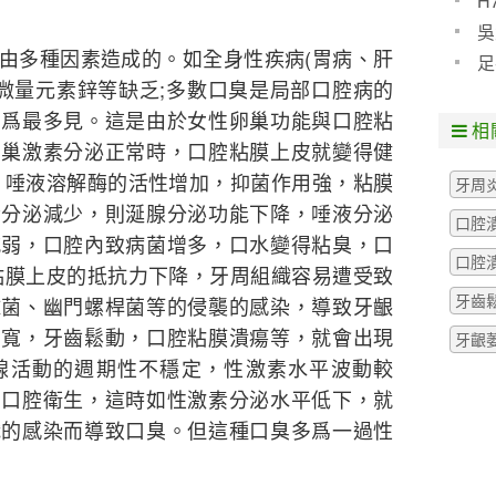
H
預防
吳
多種因素造成的。如全身性疾病(胃病、肝
些什
足
、微量元素鋅等缺乏;多數口臭是局部口腔病的
粒腫
女爲最多見。這是由於女性卵巢功能與口腔粘
相
卵巢激素分泌正常時，口腔粘膜上皮就變得健
，唾液溶解酶的活性增加，抑菌作用強，粘膜
牙周
素分泌減少，則涎腺分泌功能下降，唾液分泌
口腔
減弱，口腔內致病菌增多，口水變得粘臭，口
口腔
粘膜上皮的抵抗力下降，牙周組織容易遭受致
牙齒
球菌、幽門螺桿菌等的侵襲的感染，導致牙齦
增寬，牙齒鬆動，口腔粘膜潰瘍等，就會出現
牙齦
腺活動的週期性不穩定，性激素水平波動較
意口腔衛生，這時如性激素分泌水平低下，就
織的感染而導致口臭。但這種口臭多爲一過性