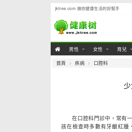
jktree.com 做你健康生活的好幫手
男性
女性
育兒
男性陽痿
女性乳房
男性早泄
準備懷
女性
男
首頁
疾病
口腔科
男性不育
女性子宮
男性心理
女性
產後
男
少
男性飲食
女性飲食
男性用品
幼兒
女性
男
在口腔科門診中，常有一些
孩在檢查時多數有牙齦紅腫