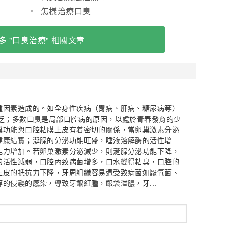
怎樣治療口臭
多 "口臭治療" 相關文章
種因素造成的。如全身性疾病（胃病、肝病、糖尿病等）
缺乏；多數口臭是局部口腔病的原因，以處於青春發育的少
巢功能與口腔粘膜上皮有着密切的關係，當卵巢激素分泌
健康結實；涎腺的分泌功能旺盛，唾液溶解酶的活性增
能力增加。若卵巢激素分泌減少，則涎腺分泌功能下降，
的活性減弱，口腔內致病菌增多，口水變得粘臭，口腔的
上皮的抵抗力下降，牙周組織容易遭受致病菌如厭氧菌、
的侵襲的感染，導致牙齦紅腫，齦袋溢膿，牙...