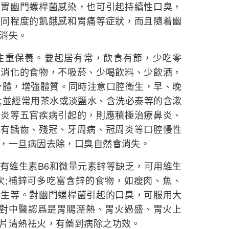
幽門螺桿菌感染，也可引起持續性口臭，
不同程度的飢餓感和胃痛等症狀，而且隨着幽
消失。
重保養。要起居有常，飲食有節，少吃零
易消化的食物，不吸菸、少喝飲料、少飲酒，
身體，增強體質。同時注意口腔衛生，早、晚
;並經常用茶水或淡鹽水、含洗必泰等的含漱
竇炎等五官疾病引起的，則應積極治療鼻炎、
患有齲齒、殘冠、牙周病、冠周炎等口腔慢性
，一旦病因去除，口臭自然會消失。
維生素B6和微量元素鋅等缺乏，可用維生
3次;補鋅可多吃富含鋅的食物，如瘦肉、魚、
花生等。對幽門螺桿菌引起的口臭，可服用大
。對中醫認爲是胃腸溼熱、胃火過盛、胃火上
片清熱祛火，有藥到病除之功效。