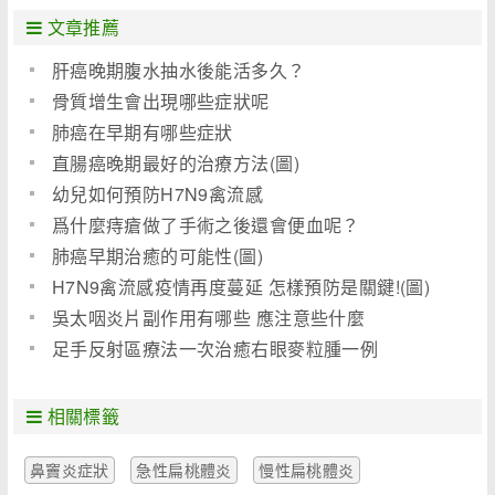
文章推薦
肝癌晚期腹水抽水後能活多久？
骨質增生會出現哪些症狀呢
肺癌在早期有哪些症狀
直腸癌晚期最好的治療方法(圖)
幼兒如何預防H7N9禽流感
爲什麼痔瘡做了手術之後還會便血呢？
肺癌早期治癒的可能性(圖)
H7N9禽流感疫情再度蔓延 怎樣預防是關鍵!(圖)
吳太咽炎片副作用有哪些 應注意些什麼
足手反射區療法一次治癒右眼麥粒腫一例
相關標籤
鼻竇炎症狀
急性扁桃體炎
慢性扁桃體炎