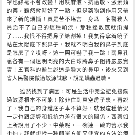
罩也絲毫不會改變！用呋麻液、抗過敏、激素類
的藥，雖然暫時好了一點，但是藥物副作用又帶
來了新的煩惱！真是苦不堪言！身爲一名醫務人
員治不了自己的這種頑疾，那種挫敗感就甭提
了……我恨不得把鼻子給割掉！我氣得拿着鏡子
站在太陽底下照鼻子，我就不明白我的鼻子到底
是怎麼了？哎呀，這一照可嚇了我一跳！兩鼻孔
裏各有一個透明閃亮的大白球將鼻子阻得嚴嚴實
實！五官科的醫生說這是腫大的鼻甲，後來又到
省人民醫院做過敏源試驗，說是蟎蟲過敏。
雖然找到了病因，可是生活中完全避免接觸
過敏源根本不可能！除非住到真空房子裏。再說
了，我自己的身體底子本不算好，就我這種情況
一定也跟疲勞和抵抗力差有很大的關係，西藥如
上所說用了不少，中藥呢，一碗連一碗的苦水我
也怕，我就想找一種簡單方便又便宜的方法治療