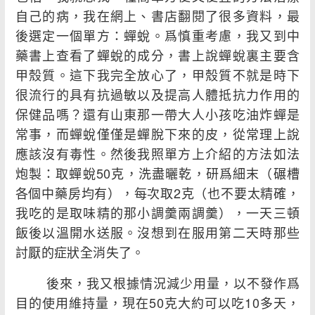
自己的病，我在網上、書店翻閱了很多資料，最
後選定一個單方：蟬蛻。爲慎重考慮，我又到中
藥書上查看了蟬蛻的成分，書上說蟬蛻裏主要含
甲殼質。這下我完全放心了，甲殼質不就是時下
很流行的具有抗過敏以及提高人體抵抗力作用的
保健品嗎？還有山東那一帶大人小孩吃油炸蟬是
常事，而蟬蛻僅僅是蟬脫下來的皮，從常理上說
應該沒有毒性。然後我照單方上介紹的方法如法
炮製：取蟬蛻50克，洗盡曬乾，研爲細末（碾槽
各個中藥房均有），每次取2克（也不要太精確，
我吃的是取味精的那小調羹兩調羹），一天三頓
飯後以溫開水送服。沒想到在服用第二天時那些
討厭的症狀全消失了。
後來，我又根據情況減少用量，以不發作爲
目的使用維持量，現在50克大約可以吃10多天，