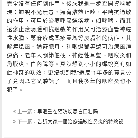
完全沒有任何副作用。後來我進一步查閱資料發
現：蟬蛻不光無毒，還有散熱止咳、平喘抗過敏
的作用，可用於治療呼吸道疾病，如哮喘。而其
透疹止癢消腫和抗過敏的作用又可治療血管神經
性水腫、蕁麻疹或風疹團塊等皮膚科的病症，其
解痙熄風、通竅聰耳、利咽退翳等還可治療風溼
痹痛、老年人關節僵硬、神經性耳聾、咽喉炎和
角膜炎、白內障等。真沒想到小小的蟬蛻竟有如
此神奇的功效，更沒想到我“造反”1年多的寶貝鼻
子竟因爲它又聽話了！而且我多年的咽喉炎也不
犯了。
上一篇：
早泄重在預防切忌盲目壯陽
下一篇：
告訴大家一個治療過敏性鼻炎的特效祕
方！！