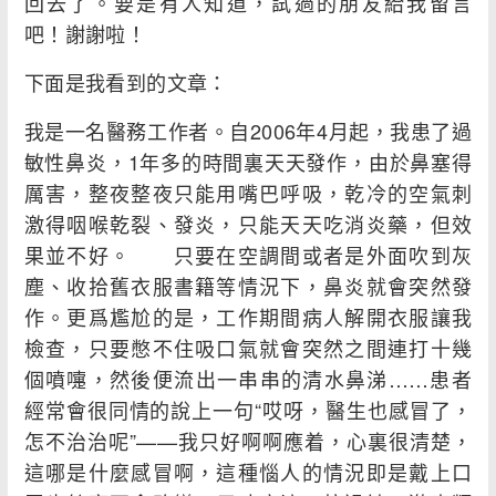
回去了。要是有人知道，試過的朋友給我留言
吧！謝謝啦！
下面是我看到的文章：
我是一名醫務工作者。自2006年4月起，我患了過
敏性鼻炎，1年多的時間裏天天發作，由於鼻塞得
厲害，整夜整夜只能用嘴巴呼吸，乾冷的空氣刺
激得咽喉乾裂、發炎，只能天天吃消炎藥，但效
果並不好。 只要在空調間或者是外面吹到灰
塵、收拾舊衣服書籍等情況下，鼻炎就會突然發
作。更爲尷尬的是，工作期間病人解開衣服讓我
檢查，只要憋不住吸口氣就會突然之間連打十幾
個噴嚏，然後便流出一串串的清水鼻涕……患者
經常會很同情的說上一句“哎呀，醫生也感冒了，
怎不治治呢”——我只好啊啊應着，心裏很清楚，
這哪是什麼感冒啊，這種惱人的情況即是戴上口